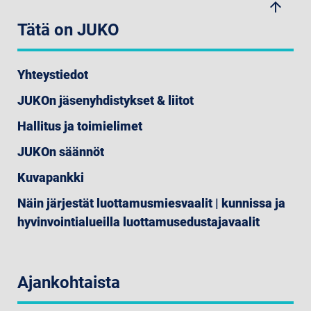
arrow_upwards
Tätä on JUKO
Yhteystiedot
JUKOn jäsenyhdistykset & liitot
Hallitus ja toimielimet
JUKOn säännöt
Kuvapankki
Näin järjestät luottamusmiesvaalit | kunnissa ja
hyvinvointialueilla luottamusedustajavaalit
Ajankohtaista