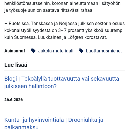
henkilöstöresursseihin, koronan aiheuttamaan lisätyöhön
ja työsuojeluun on saatava riittävästi rahaa.
– Ruotsissa, Tanskassa ja Norjassa julkisen sektorin osuus
kokonaistyöllisyydestä on 3–7 prosenttiyksikköä suurempi
kuin Suomessa, Luukkainen ja Löfgren korostavat.
Asiasanat
Jukola-materiaali
Luottamusmiehet
local_offer
local_offer
Lue lisää
Blogi | Tekoälyllä tuottavuutta vai sekavuutta
julkiseen hallintoon?
26.6.2026
Kunta- ja hyvinvointiala | Drooniuhka ja
palkanmaksu