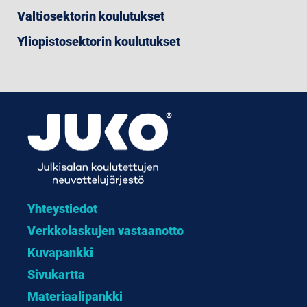
Valtiosektorin koulutukset
Yliopistosektorin koulutukset
Yhteystiedot
Verkkolaskujen vastaanotto
Kuvapankki
Sivukartta
Materiaalipankki