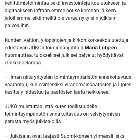
kehittämistoimintaa sekä investointeja koulutukseen ja
digitaaliseen infraan emme nouse koronan jälkeen
jaloillemme, eikä meillä ole varaa nykyisiin julkisiin
palveluihin.
Kuntien, valtion, yliopistojen ja kirkon korkeakoulutettuja
edustavan JUKOn toiminnanjohtaja
Maria Löfgren
huomauttaa, tulokselliset julkiset palvelut hyödyttävät
elinkeinoelämää.
– Ilman niitä yritysten toimintaympäristön ennakoitavuus
vaarantuu, kun esimerkiksi viranomaispäätösten ja lupien
käsittely hidastuu ja päätösten laatu heikkenee.
JUKO muistuttaa, että kuten teollisuudelle
toimintaympäristön ennakoitavuus on selviytymisen
perusta myös julkisaloilla.
– Julkisalat ovat laajasti Suomi-koneen ytimessä, siksi