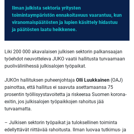
Ilman julkista sektoria yritysten
toimintaympäristön ennakoitavuus vaarantuu, kun
viranomaispäätösten ja lupien käsittely hidastuu
ja päätösten laatu heikkenee.
Liki 200 000 akavalaisen julkisen sektorin palkansaajan
työehdot neuvotteleva JUKO vaatii hallitusta turvaamaan
puoliväliriihessä julkisalojen työpaikat.
JUKOn hallituksen puheenjohtaja
Olli Luukkainen
(OAJ)
painottaa, että hallitus ei saavuta asettamaansa 75
prosentin työllisyystavoitetta ja riskeeraa Suomen korona-
exitin, jos julkisalojen työpaikkojen rahoitus jää
turvaamatta.
– Julkisen sektorin työpaikat ja tuloksellinen toiminta
edellyttävät riittävää rahoitusta. Ilman luovaa tutkimus- ja