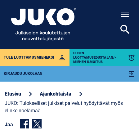
Togg
search
UUDEN
perm_identity
alarm
TULE LUOTTAMUSMIEHEKSI
LUOTTAMUSEDUSTAJAN/-
MIEHEN ILMOITUS
exit_to_app
KIRJAUDU JUKOLAAN
chevron_right
chevron_right
Etusivu
Ajankohtaista
JUKO: Tulokselliset julkiset palvelut hyödyttävät myös
elinkeinoelämää
Jaa