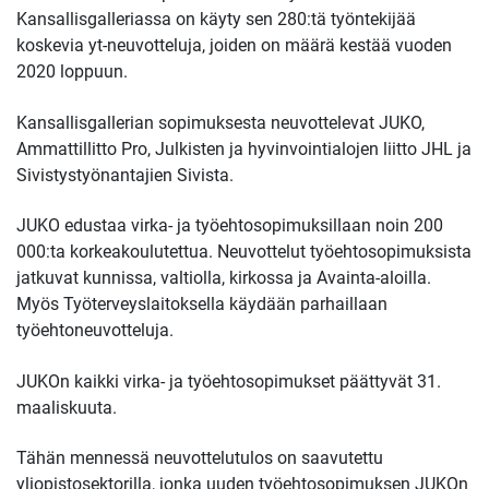
Kansallisgalleriassa on käyty sen 280:tä työntekijää
koskevia yt-neuvotteluja, joiden on määrä kestää vuoden
2020 loppuun.
Kansallisgallerian sopimuksesta neuvottelevat JUKO,
Ammattillitto Pro, Julkisten ja hyvinvointialojen liitto JHL ja
Sivistystyönantajien Sivista.
JUKO edustaa virka- ja työehtosopimuksillaan noin 200
000:ta korkeakoulutettua. Neuvottelut työehtosopimuksista
jatkuvat kunnissa, valtiolla, kirkossa ja Avainta-aloilla.
Myös Työterveyslaitoksella käydään parhaillaan
työehtoneuvotteluja.
JUKOn kaikki virka- ja työehtosopimukset päättyvät 31.
maaliskuuta.
Tähän mennessä neuvottelutulos on saavutettu
yliopistosektorilla, jonka uuden työehtosopimuksen JUKOn