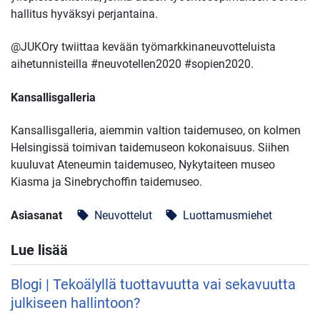
hallitus hyväksyi perjantaina.
@JUKOry twiittaa kevään työmarkkinaneuvotteluista
aihetunnisteilla #neuvotellen2020 #sopien2020.
Kansallisgalleria
Kansallisgalleria, aiemmin valtion taidemuseo, on kolmen
Helsingissä toimivan taidemuseon kokonaisuus. Siihen
kuuluvat Ateneumin taidemuseo, Nykytaiteen museo
Kiasma ja Sinebrychoffin taidemuseo.
Asiasanat
Neuvottelut
Luottamusmiehet
local_offer
local_offer
Lue lisää
Blogi | Tekoälyllä tuottavuutta vai sekavuutta
julkiseen hallintoon?