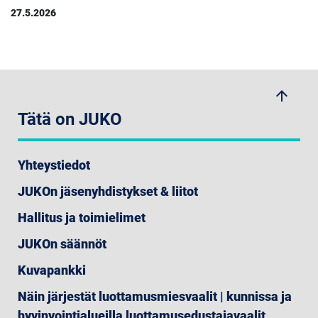
27.5.2026
arrow_upwards
Tätä on JUKO
Yhteystiedot
JUKOn jäsenyhdistykset & liitot
Hallitus ja toimielimet
JUKOn säännöt
Kuvapankki
Näin järjestät luottamusmiesvaalit | kunnissa ja
hyvinvointialueilla luottamusedustajavaalit