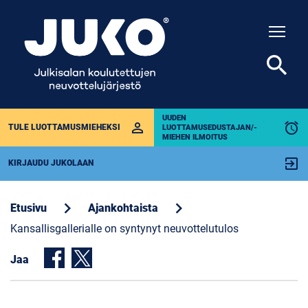
Togg
search
UUDEN
perm_identity
alarm
TULE LUOTTAMUSMIEHEKSI
LUOTTAMUSEDUSTAJAN/-
MIEHEN ILMOITUS
exit_to_app
KIRJAUDU JUKOLAAN
chevron_right
chevron_right
Etusivu
Ajankohtaista
Kansallisgallerialle on syntynyt neuvottelutulos
Jaa