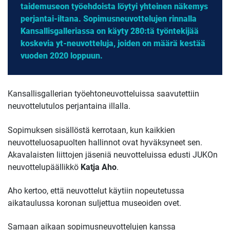
taidemuseon työehdoista löytyi yhteinen näkemys
perjantai-iltana. Sopimusneuvottelujen rinnalla
Kansallisgalleriassa on käyty 280:tä työntekijää
koskevia yt-neuvotteluja, joiden on määrä kestää
vuoden 2020 loppuun.
Kansallisgallerian työehtoneuvotteluissa saavutettiin
neuvottelutulos perjantaina illalla.
Sopimuksen sisällöstä kerrotaan, kun kaikkien
neuvotteluosapuolten hallinnot ovat hyväksyneet sen.
Akavalaisten liittojen jäseniä neuvotteluissa edusti JUKOn
neuvottelupäällikkö
Katja Aho
.
Aho kertoo, että neuvottelut käytiin nopeutetussa
aikataulussa koronan suljettua museoiden ovet.
Samaan aikaan sopimusneuvottelujen kanssa