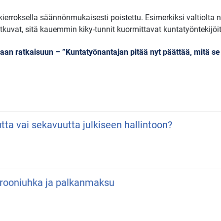
kierroksella säännönmukaisesti poistettu. Esimerkiksi valtiolta 
uvat, sitä kauemmin kiky-tunnit kuormittavat kuntatyöntekijöit
n ratkaisuun – ”Kuntatyönantajan pitää nyt päättää, mitä s
utta vai sekavuutta julkiseen hallintoon?
 Drooniuhka ja palkanmaksu