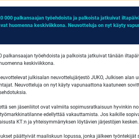
0 000 palkansaajan työehdoista ja palkoista jatkuivat iltapäivä
kavat huomenna keskiviikkona. Neuvotteluja on nyt käyty vap
 palkansaajan työehdoista ja palkoista jatkuivat tänään iltapäiv
 huomenna keskiviikkona.
vottelevat julkisalan neuvottelujärjestö JUKO, Julkisen alan u
ntajat. Neuvotteluja on nyt käyty vapunaattona kaatuneen sovit
sehdotuksia.
että sen jäsenliitot ovat valmiita sopimusratkaisuun hyvinkin n
työmarkkinatilanne edellyttää vakauttamista. Jos kaikille sopiv
aisusta KT:n ja yhteisymmärryksen löytävien järjestöjen kesken.
mukset päättyivät maaliskuun lopussa, jonka jälkeen työntekijät