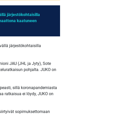
llä järjestökohtaisilla
unaattona kaatuneen
ällä järjestökohtaisilla
nioni JAU (JHL ja Jyty), Sote
teluratkaisun pohjalta. JUKO on
opeasti, sillä koronapandemiasta
aa ratkaisua ei löydy, JUKO on
 siirtyivät sopimuksettomaan