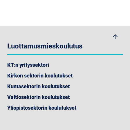
arrow_upwards
Luottamusmieskoulutus
KT:n yrityssektori
Kirkon sektorin koulutukset
Kuntasektorin koulutukset
Valtiosektorin koulutukset
Yliopistosektorin koulutukset