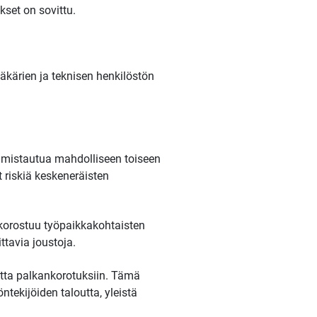
set on sovittu.
äkärien ja teknisen henkilöstön
almistautua mahdolliseen toiseen
t riskiä keskeneräisten
 korostuu työpaikkakohtaisten
ttavia joustoja.
utta palkankorotuksiin. Tämä
tekijöiden taloutta, yleistä