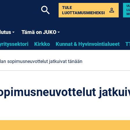
U
search
TULE
perm_identity
L
LUOTTAMUSMIEHEKSI
M
lutus
Tämä on JUKO
yrityssektori
Kirkko
Kunnat & Hyvinvointialueet
T
lan sopimusneuvottelut jatkuivat tänään
opimusneuvottelut jatkui