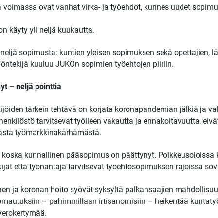
voimassa ovat vanhat virka- ja työehdot, kunnes uudet sopimuk
n käyty yli neljä kuukautta.
neljä sopimusta: kuntien yleisen sopimuksen sekä opettajien, lä
ntekijä kuuluu JUKOn sopimien työehtojen piiriin.
t – neljä pointtia
kijöiden tärkein tehtävä on korjata koronapandemian jälkiä ja v
enkilöstö tarvitsevat työlleen vakautta ja ennakoitavuutta, eivä
asta työmarkkinakärhämästä.
ä, koska kunnallinen pääsopimus on päättynyt. Poikkeusoloissa
ijät että työnantaja tarvitsevat työehtosopimuksen rajoissa sovi
nen ja koronan hoito syövät syksyltä palkansaajien mahdollisu
mautuksiin – pahimmillaan irtisanomisiin – heikentää kuntatyön
 verokertymää.