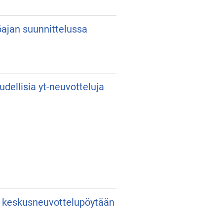
yöajan suunnittelussa
udellisia yt-neuvotteluja
an keskusneuvottelupöytään