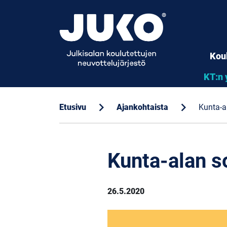
Kou
KT:n 
chevron_right
chevron_right
Etusivu
Ajankohtaista
Kunta-a
Kunta-alan s
26.5.2020