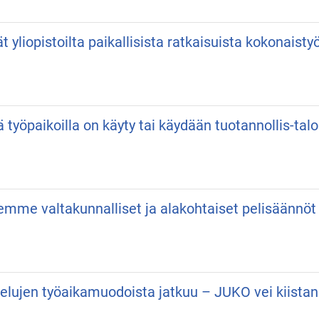
vät yliopistoilta paikallisista ratkaisuista kokonaist
ä työpaikoilla on käyty tai käydään tuotannollis-talo
semme valtakunnalliset ja alakohtaiset pelisäännöt
velujen työaikamuodoista jatkuu – JUKO vei kiist