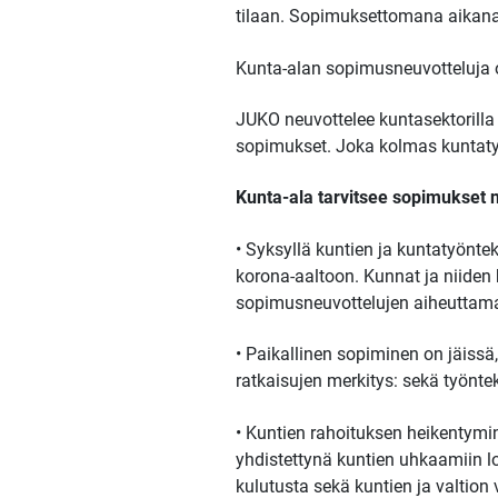
tilaan. Sopimuksettomana aikana 
Kunta-alan sopimusneuvotteluja o
JUKO neuvottelee kuntasektorilla 
sopimukset. Joka kolmas kuntatyö
Kunta-ala tarvitsee sopimukset ny
• Syksyllä kuntien ja kuntatyönte
korona-aaltoon. Kunnat ja niiden h
sopimusneuvottelujen aiheuttam
• Paikallinen sopiminen on jäiss
ratkaisujen merkitys: sekä työntek
• Kuntien rahoituksen heikentymi
yhdistettynä kuntien uhkaamiin lo
kulutusta sekä kuntien ja valtion