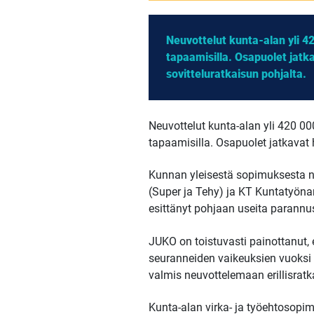
Neuvottelut kunta-alan yli 42
tapaamisilla. Osapuolet jat
sovitteluratkaisun pohjalta.
Neuvottelut kunta-alan yli 420 000
tapaamisilla. Osapuolet jatkavat
Kunnan yleisestä sopimuksesta neu
(Super ja Tehy) ja KT Kuntatyöna
esittänyt pohjaan useita parannu
JUKO on toistuvasti painottanut, 
seuranneiden vaikeuksien vuoksi 
valmis neuvottelemaan erillisratk
Kunta-alan virka- ja työehtosopi