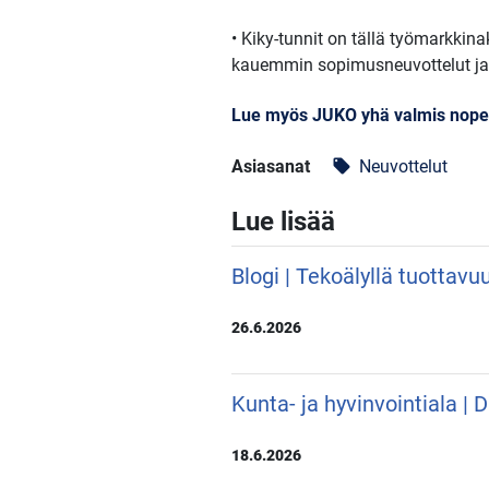
• Kiky-tunnit on tällä työmarkkina
kauemmin sopimusneuvottelut jatk
Lue myös JUKO yhä valmis nopeaa
Asiasanat
Neuvottelut
local_offer
Lue lisää
Blogi | Tekoälyllä tuottavu
26.6.2026
Kunta- ja hyvinvointiala |
18.6.2026