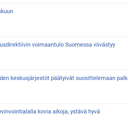
äkuun
usdirektiivin voimaantulo Suomessa viivästyy
iden keskusjärjestöt päätyivät suosittelemaan pa
vinvointialalla kovia aikoja, ystävä hyvä