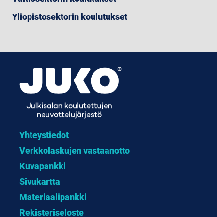
Yliopistosektorin koulutukset
Yhteystiedot
Verkkolaskujen vastaanotto
Kuvapankki
Sivukartta
Materiaalipankki
Rekisteriseloste