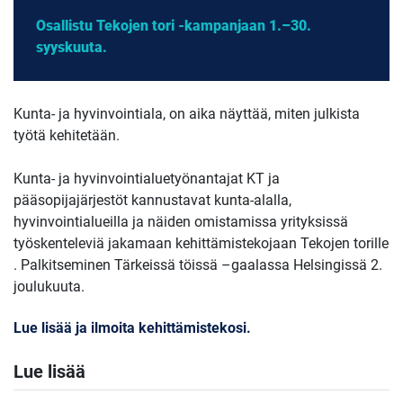
Osallistu Tekojen tori -kampanjaan 1.–30.
syyskuuta.
Kunta- ja hyvinvointiala, on aika näyttää, miten julkista
työtä kehitetään.
Kunta- ja hyvinvointialuetyönantajat KT ja
pääsopijajärjestöt kannustavat kunta-alalla,
hyvinvointialueilla ja näiden omistamissa yrityksissä
työskenteleviä jakamaan kehittämistekojaan ​Tekojen torille​
. Palkitseminen Tärkeissä töissä –gaalassa Helsingissä 2.
joulukuuta.
Lue lisää ja ilmoita kehittämistekosi.
Lue lisää