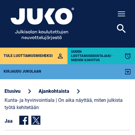
Togg
search
UUDEN
perm_identity
alarm
TULE LUOTTAMUSMIEHEKSI
LUOTTAMUSEDUSTAJAN/-
MIEHEN ILMOITUS
exit_to_app
KIRJAUDU JUKOLAAN
chevron_right
chevron_right
Etusivu
Ajankohtaista
Kunta- ja hyvinvointiala | On aika näyttää, miten julkista
työtä kehitetään
Jaa