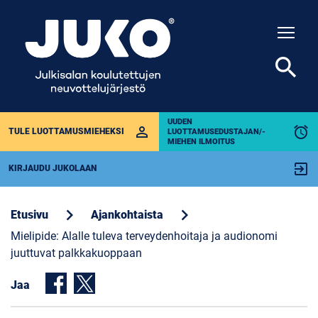
Togg
search
UUDEN
perm_identity
alarm
TULE LUOTTAMUSMIEHEKSI
LUOTTAMUSEDUSTAJAN/-
MIEHEN ILMOITUS
exit_to_app
KIRJAUDU JUKOLAAN
chevron_right
chevron_right
Etusivu
Ajankohtaista
Mielipide: Alalle tuleva terveydenhoitaja ja audionomi
juuttuvat palkkakuoppaan
Jaa