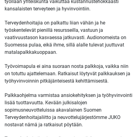
työllään yhteiskunta vaikuttaa kustannustehokkaasti
kansalaisten terveyteen ja hyvinvointiin.
Terveydenhoitajia on palkattu liian vähän ja he
työskentelevät pienillä resursseilla, vastuun ja
vaativuustason kasvaessa jatkuvasti. Audionomeista on
Suomessa pulaa, eikä ihme, sillä alalle tulevat juuttuvat
matalapalkkakuoppaan.
Työvoimapula ei aina suoraan nosta palkkoja, vaikka niin
on totuttu ajattelemaan. Ratkaisut löytyvät palkkauksen ja
työhyvinvoinnin pitkäjänteisestä kehittämisestä.
Palkkaohjelma varmistaa ansiokehityksen ja työhyvinvointi
lisää tuottavuutta. Kevään julkisalojen
sopimusneuvotteluissa akavalainen Suomen
Terveydenhoitajaliitto ja neuvottelujärjestömme JUKO
nostavat nämä ja ratkaisut pöytään.