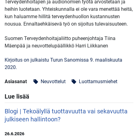
Terveydenhoitajien ja audionomien työtä arvostetaan ja
heihin luotetaan. Yhteiskunnalla ei ole vara menettää heitä,
kun haluamme hillitä terveydenhuollon kustannusten
nousua. Ennaltaehkäisevä työ on sijoitus tulevaisuuteen.
Suomen Terveydenhoitajaliitto puheenjohtaja Tiina
Mäenpää ja neuvottelupäällikkö Harri Liikkanen
Kirjoitus on julkaistu Turun Sanomissa 9. maaliskuuta
2020.
Asiasanat
Neuvottelut
Luottamusmiehet
local_offer
local_offer
Lue lisää
Blogi | Tekoälyllä tuottavuutta vai sekavuutta
julkiseen hallintoon?
26.6.2026