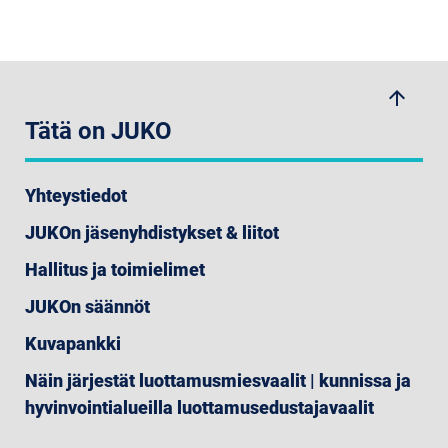
arrow_upwards
Tätä on JUKO
Yhteystiedot
JUKOn jäsenyhdistykset & liitot
Hallitus ja toimielimet
JUKOn säännöt
Kuvapankki
Näin järjestät luottamusmiesvaalit | kunnissa ja
hyvinvointialueilla luottamusedustajavaalit