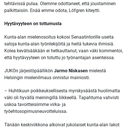
tehtävissä pulaa. Olemme odottaneet, että joustaminen
palkittaisiin. Enää emme odota, Löfgren kiteytti.
Hyytävyyteen on tottumusta
Kunta-alan mielenosoitus kokosi Senaatintorille useita
satoja kunta-alan työntekijöitä ja heitä tukevia ihmisiä.
Kolea kevätsääkään ei hetkauttanut, vaan väki kommentoi,
että hyytävyyteen on totuttu jo työnantajan asenteissa.
JUKOn järjestöpäällikön
Jarmo Niskasen
mielestä
Helsingin mielenilmaus onnistui mainiosti.
– Huhtikuun poikkeuksellisesta myrskysäästä huolimatta
väki oli hyvällä meiningillä liikkeellä. Tapahtuma vahvisti
uskoa tavoitteisiimme virka- ja
työehtosopimusneuvotteluissa.
Tänään keskiviikkona alkoivat jukolaiset kunta-alan lakot