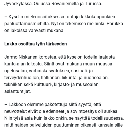
Jyväskylässä, Oulussa Rovaniemellä ja Turussa.
– Kyselin mielenosoituksessa tuntoja lakkokaupunkien
pääluottamusmiehiltä. Nyt on tekemisen meininki. Porukka
on lakoissa vahvasti mukana.
Lakko osoittaa työn tärkeyden
Jarmo Niskanen korostaa, että kyse on todella laajasta
kunta-alan lakosta. Siinä ovat mukana muun muassa
opetusalan, varhaiskasvatuksen, sosiaali- ja
terveydenhuollon, hallinnon, liikunta- ja nuorisoalan,
tekniikan sekä kulttuuri-, kirjasto- ja museoalan
asiantuntijat.
– Lakkoon olemme pakotettuja siitä syystä, että
neuvottelut eivät ole edenneet ja sovintoesitys oli surkea.
Niin tylsä asia kuin lakko onkin, se näyttää todellisuudessa,
mitä näiden palveluiden puuttuminen oikeasti kansalaisille