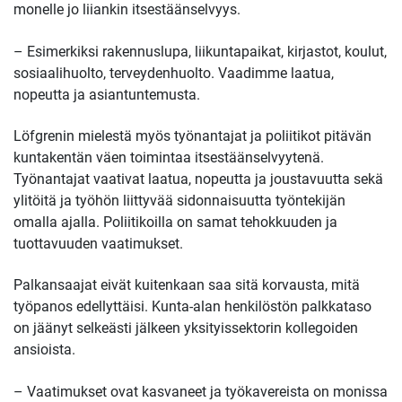
monelle jo liiankin itsestäänselvyys.
– Esimerkiksi rakennuslupa, liikuntapaikat, kirjastot, koulut,
sosiaalihuolto, terveydenhuolto. Vaadimme laatua,
nopeutta ja asiantuntemusta.
Löfgrenin mielestä myös työnantajat ja poliitikot pitävän
kuntakentän väen toimintaa itsestäänselvyytenä.
Työnantajat vaativat laatua, nopeutta ja joustavuutta sekä
ylitöitä ja työhön liittyvää sidonnaisuutta työntekijän
omalla ajalla. Poliitikoilla on samat tehokkuuden ja
tuottavuuden vaatimukset.
Palkansaajat eivät kuitenkaan saa sitä korvausta, mitä
työpanos edellyttäisi. Kunta-alan henkilöstön palkkataso
on jäänyt selkeästi jälkeen yksityissektorin kollegoiden
ansioista.
– Vaatimukset ovat kasvaneet ja työkavereista on monissa