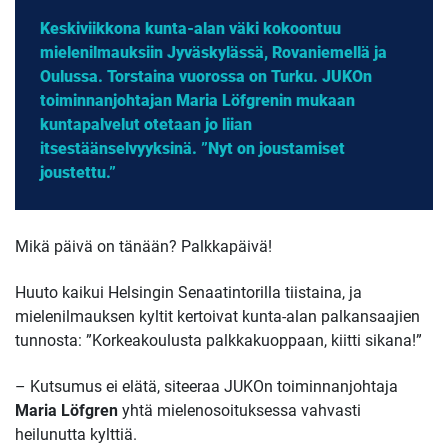
Keskiviikkona kunta-alan väki kokoontuu
mielenilmauksiin Jyväskylässä, Rovaniemellä ja
Oulussa. Torstaina vuorossa on Turku. JUKOn
toiminnanjohtajan Maria Löfgrenin mukaan
kuntapalvelut otetaan jo liian
itsestäänselvyyksinä. ”Nyt on joustamiset
joustettu.”
Mikä päivä on tänään? Palkkapäivä!
Huuto kaikui Helsingin Senaatintorilla tiistaina, ja
mielenilmauksen kyltit kertoivat kunta-alan palkansaajien
tunnosta: ”Korkeakoulusta palkkakuoppaan, kiitti sikana!”
– Kutsumus ei elätä, siteeraa JUKOn toiminnanjohtaja
Maria Löfgren
yhtä mielenosoituksessa vahvasti
heilunutta kylttiä.