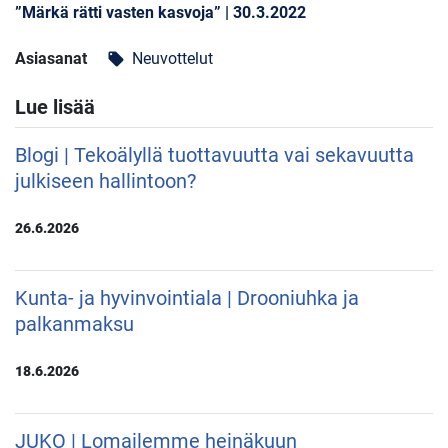
”Märkä rätti vasten kasvoja” | 30.3.2022
Asiasanat
Neuvottelut
local_offer
Lue lisää
Blogi | Tekoälyllä tuottavuutta vai sekavuutta
julkiseen hallintoon?
26.6.2026
Kunta- ja hyvinvointiala | Drooniuhka ja
palkanmaksu
18.6.2026
JUKO | Lomailemme heinäkuun