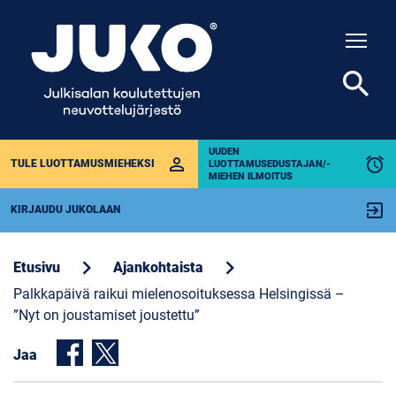
Togg
search
UUDEN
perm_identity
alarm
TULE LUOTTAMUSMIEHEKSI
LUOTTAMUSEDUSTAJAN/-
MIEHEN ILMOITUS
exit_to_app
KIRJAUDU JUKOLAAN
chevron_right
chevron_right
Etusivu
Ajankohtaista
Palkkapäivä raikui mielenosoituksessa Helsingissä –
”Nyt on joustamiset joustettu”
Jaa