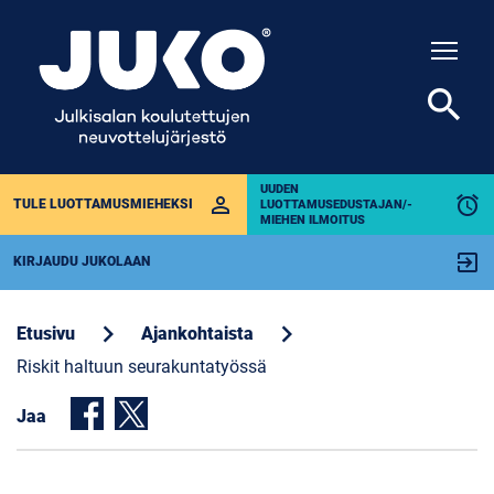
Togg
search
UUDEN
perm_identity
alarm
TULE LUOTTAMUSMIEHEKSI
LUOTTAMUSEDUSTAJAN/-
MIEHEN ILMOITUS
exit_to_app
KIRJAUDU JUKOLAAN
chevron_right
chevron_right
Etusivu
Ajankohtaista
Riskit haltuun seurakuntatyössä
Jaa