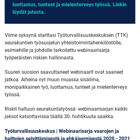
luottamus, tunteet ja mielenterveys työssä. Linkin
löydät jutusta.
Viime syksynä starttasi Työturvallisuuskeskuksen (TTK)
seurakuntien työsuojelun yhteistoimintahenkilöstölle,
esimiehille ja johdolle tarkoitettu webinaarisarja
työperäisten riskien hallinnasta.
Suuren suosion saavuttaneet webinaarit ovat saaneet
jatkoa. Aiheina nyt muun muassa sisäilma,
monipaikkainen työ, luottamus, tunteet ja mielenterveys
työssä.
Riskit haltuun seurakuntatyössä -webinaarisarjan kaikki
jaksot katsottavissa täällä 30. huhtikuuta saakka.
Työturvallisuuskeskus | Webinaarisarja vaarojen ja
haittojen selvittämisestä ja ehkäisemisestä 2020 - 2021