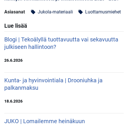
Asiasanat
Jukola-materiaali
Luottamusmiehet
local_offer
local_offer
Lue lisää
Blogi | Tekoälyllä tuottavuutta vai sekavuutta
julkiseen hallintoon?
26.6.2026
Kunta- ja hyvinvointiala | Drooniuhka ja
palkanmaksu
18.6.2026
JUKO | Lomailemme heinäkuun