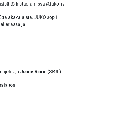
elusisältö Instagramissa @juko_ry.
0:ta akavalaista. JUKO sopii
alleriassa ja
eenjohtaja
Jonne Rinne
(SPJL)
nalaitos