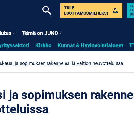
U
search
TULE
perm_identity
L
LUOTTAMUSMIEHEKSI
M
lutus
Tämä on JUKO
yrityssektori
Kirkko
Kunnat & Hyvinvointialueet
T
kausi ja sopimuksen rakenne esillä valtion neuvotteluissa
 ja sopimuksen rakenne 
tteluissa