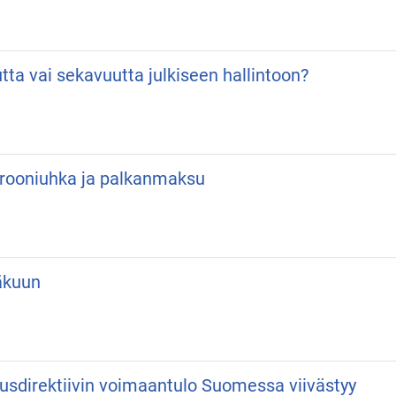
utta vai sekavuutta julkiseen hallintoon?
 Drooniuhka ja palkanmaksu
äkuun
usdirektiivin voimaantulo Suomessa viivästyy