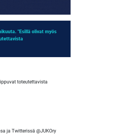
kuuta. "Esillä olivat myös
utettavista
.
iippuvat toteutettavista
sa ja Twitterissä @JUKOry