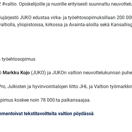
#valtio. Opiskelijoille ja nuorille erityisesti suunnattu neuvott
elujärjestö JUKO edustaa virka- ja työehtosopimuksillaan 200 00
ltiolla, yliopistoissa, kirkossa ja Avainta-aloilla sekä Kansallisg
ja työehtosopimus
kö
Markku Kojo
(JUKO) ja JUKOn valtion neuvottelukunnan puh
ro, Julkisten ja hyvinvointialojen liitto JHL ja Valtion työmarkki
osopimus koskee noin 78 000:ta palkansaajaa.
mmentoivat tekstitavoitteita valtion pöydässä