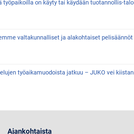
ä työpaikoilla on käyty tai käydään tuotannollis-talo
semme valtakunnalliset ja alakohtaiset pelisäännöt
velujen työaikamuodoista jatkuu – JUKO vei kiist
Ajankohtaista