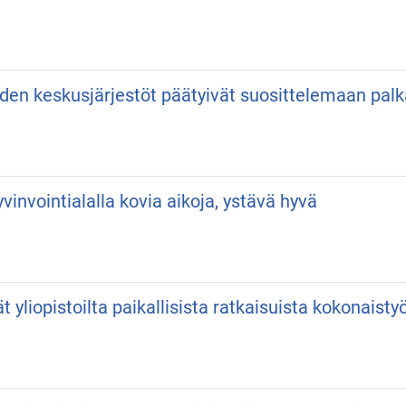
iden keskusjärjestöt päätyivät suosittelemaan pa
vinvointialalla kovia aikoja, ystävä hyvä
vät yliopistoilta paikallisista ratkaisuista kokonaist