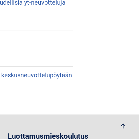
udellisia yt-neuvotteluja
an keskusneuvottelupöytään
arrow_upwards
Luottamusmieskoulutus