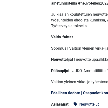
aihetunnisteilla #neuvotellen2022 
Julkisalan koulutettujen neuvott
työsuhteiden ehdoista kunnissa, va
Työterveyslaitoksella.
Valtio-faktat
Sopimus | Valtion yleinen virka- 
Neuvottelijat
| neuvottelupäällik
Pääsopijat
| JUKO, Ammattiliitto P
Valtion yleinen virka- ja työeht
Edellinen tiedote | Osapuolet ko
Asiasanat
Neuvottelut
local_offer