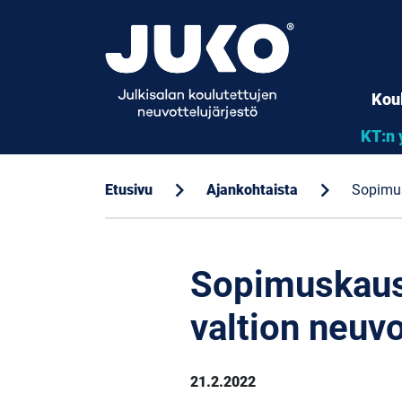
Kou
KT:n 
chevron_right
chevron_right
Etusivu
Ajankohtaista
Sopimus
Sopimuskausi
valtion neuvo
21.2.2022