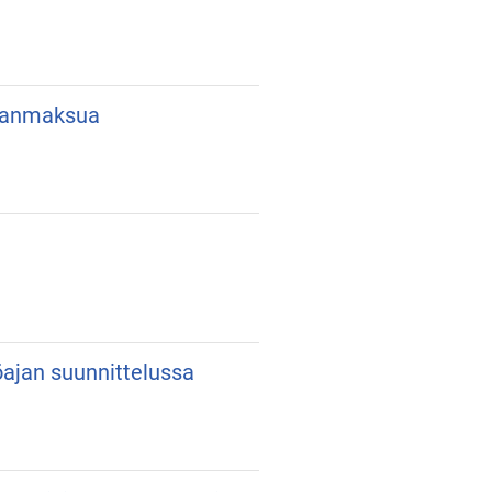
lkanmaksua
yöajan suunnittelussa