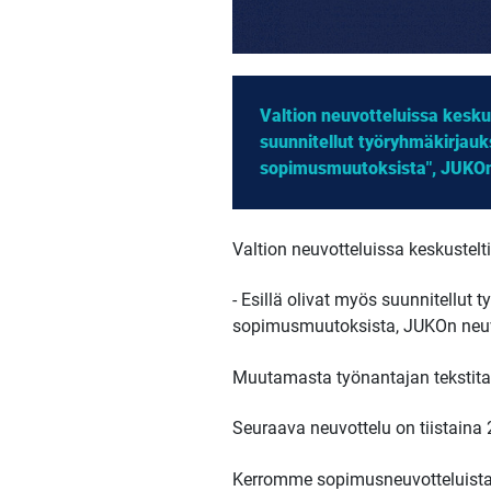
Valtion neuvotteluissa kesku
suunnitellut työryhmäkirjauks
sopimusmuutoksista", JUKOn
Valtion neuvotteluissa keskustel
- Esillä olivat myös suunnitellut 
sopimusmuutoksista, JUKOn neuv
Muutamasta työnantajan tekstitav
Seuraava neuvottelu on tiistaina 
Kerromme sopimusneuvotteluista 