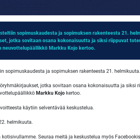
steltiin sopimuskaudesta ja sopimuksen rakenteesta 21. helmi
et, jotka sovitaan osana kokonaisuutta ja siksi riippuvat tote
 neuvottelupäällikkö Markku Kojo kertoo.
tiin sopimuskaudesta ja sopimuksen rakenteesta 21. helmikuuta
työryhmäkirjaukset, jotka sovitaan osana kokonaisuutta ja siksi r
ottelupäällikkö
Markku Kojo
kertoo.
oitteesta käytiin selventävää keskustelua.
22. helmikuuta.
kotisivullamme. Seuraa meitä ja keskustelua myös Facebookis