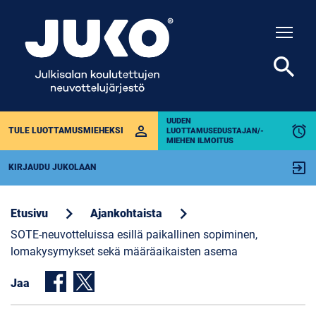
Togg
search
UUDEN
perm_identity
alarm
TULE LUOTTAMUSMIEHEKSI
LUOTTAMUSEDUSTAJAN/-
MIEHEN ILMOITUS
exit_to_app
KIRJAUDU JUKOLAAN
chevron_right
chevron_right
Etusivu
Ajankohtaista
SOTE-neuvotteluissa esillä paikallinen sopiminen,
lomakysymykset sekä määräaikaisten asema
Jaa