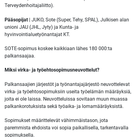
Terveydenhoitajaliitto).
Pääsopijat
| JUKO, Sote (Super, Tehy, SPAL), Julkisen alan
unioni JAU (JHL, Jyty) ja Kunta- ja
hyvinvointialuetyönantajat KT.
SOTE-sopimus koskee kaikkiaan lähes 180 000:ta
palkansaajaa.
Miksi virka- ja työehtosopimusneuvottelut?
Palkansaajien järjestöt ja työnantajajärjestö neuvottelevat
virka- ja työehtosopimuksiin useita työelämän määräyksiä,
joita ei ole laissa. Neuvotteluissa sovitaan muun muassa
palkankorotuksista sekä työaika- ja lomamääräyksistä.
Sopimukset määrittelevät vähimmäistason, jota
paremmista ehdoista voi sopia paikallisella, tarkentavalla
sopimuksella.