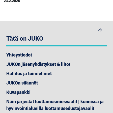
23.2.2026
arrow_upwards
Tätä on JUKO
Yhteystiedot
JUKOn jäsenyhdistykset & liitot
Hallitus ja toimielimet
JUKOn säännöt
Kuvapankki
Näin järjestät luottamusmiesvaalit | kunnissa ja
hyvinvointialueilla luottamusedustajavaalit