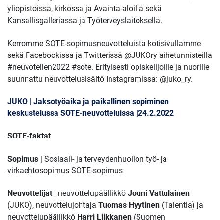
yliopistoissa, kirkossa ja Avainta-aloilla sekä
Kansallisgalleriassa ja Työterveyslaitoksella.
Kerromme SOTE-sopimusneuvotteluista kotisivullamme
sekä Facebookissa ja Twitterissä @JUKOry aihetunnisteilla
#neuvotellen2022 #sote. Erityisesti opiskelijoille ja nuorille
suunnattu neuvottelusisältö Instagramissa: @juko_ry.
JUKO | Jaksotyöaika ja paikallinen sopiminen
keskustelussa SOTE-neuvotteluissa |24.2.2022
SOTE-faktat
Sopimus
| Sosiaali- ja terveydenhuollon työ- ja
virkaehtosopimus SOTE-sopimus
Neuvottelijat
| neuvottelupäällikkö
Jouni Vattulainen
(JUKO),
neuvottelujohtaja
Tuomas Hyytinen
(Talentia) ja
neuvottelupäällikkö
Harri Liikkanen
(Suomen