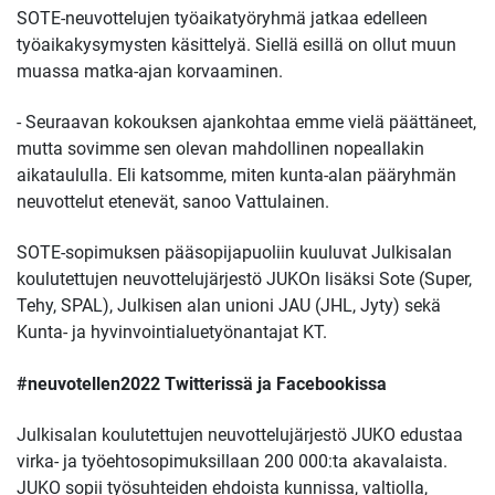
SOTE-neuvottelujen työaikatyöryhmä jatkaa edelleen
työaikakysymysten käsittelyä. Siellä esillä on ollut muun
muassa matka-ajan korvaaminen.
- Seuraavan kokouksen ajankohtaa emme vielä päättäneet,
mutta sovimme sen olevan mahdollinen nopeallakin
aikataululla. Eli katsomme, miten kunta-alan pääryhmän
neuvottelut etenevät, sanoo Vattulainen.
SOTE-sopimuksen pääsopijapuoliin kuuluvat Julkisalan
koulutettujen neuvottelujärjestö JUKOn lisäksi Sote (Super,
Tehy, SPAL), Julkisen alan unioni JAU (JHL, Jyty) sekä
Kunta- ja hyvinvointialuetyönantajat KT.
#neuvotellen2022 Twitterissä ja Facebookissa
Julkisalan koulutettujen neuvottelujärjestö JUKO edustaa
virka- ja työehtosopimuksillaan 200 000:ta akavalaista.
JUKO sopii työsuhteiden ehdoista kunnissa, valtiolla,