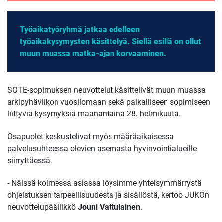
Työaikatyöryhmä jatkaa edelleen
työaikakysymysten käsittelyä. Siellä esillä on ollut
muun muassa matka-ajan korvaaminen.
SOTE-sopimuksen neuvottelut käsittelivät muun muassa
arkipyhäviikon vuosilomaan sekä paikalliseen sopimiseen
liittyviä kysymyksiä maanantaina 28. helmikuuta.
Osapuolet keskustelivat myös määräaikaisessa
palvelusuhteessa olevien asemasta hyvinvointialueille
siirryttäessä.
- Näissä kolmessa asiassa löysimme yhteisymmärrystä
ohjeistuksen tarpeellisuudesta ja sisällöstä, kertoo JUKOn
neuvottelupäällikkö
Jouni Vattulainen
.