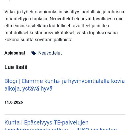
Virka- ja työehtosopimuksiin sisältyy laadullisia ja rahassa
määriteltyjä etuuksia. Neuvottelut etenevät tavallisesti niin,
että ensin käsitellään laadulliset tavoitteet ja niiden
mahdolliset kustannusvaikutukset, vasta lopuksi osana
kokonaisuutta sovitaan palkoista.
Asiasanat
Neuvottelut
local_offer
Lue lisää
Blogi | Elämme kunta- ja hyvinvointialalla kovia
aikoja, ystävä hyvä
11.6.2026
Kunta | Epäselvyys TE-palvelujen
työaikamuodoista jatkuu – JUKO vei kiistan