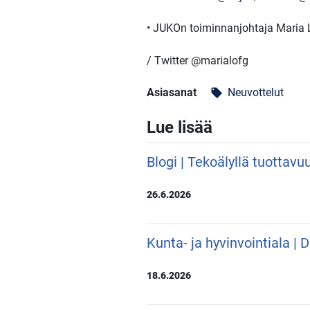
• JUKOn toiminnanjohtaja Maria 
/ Twitter @marialofg
Asiasanat
Neuvottelut
local_offer
Lue lisää
Blogi | Tekoälyllä tuottavu
26.6.2026
Kunta- ja hyvinvointiala |
18.6.2026