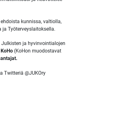
doista kunnissa, valtiolla,
ja Työterveyslaitoksella.
ulkisten ja hyvinvointialojen
ö
KoHo
(KoHon muodostavat
antajat.
ja Twitteriä @JUKOry