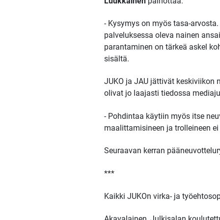
Luukkainen
painottaa.
- Kysymys on myös tasa-arvosta. M
palveluksessa oleva nainen ansa
parantaminen on tärkeä askel koh
sisältä.
JUKO ja JAU jättivät keskiviikon 
olivat jo laajasti tiedossa media
- Pohdintaa käytiin myös itse neu
maalittamisineen ja trolleineen e
Seuraavan kerran pääneuvottelur
***
Kaikki JUKOn virka- ja työehtoso
Akavalainen, Julkisalan koulutett