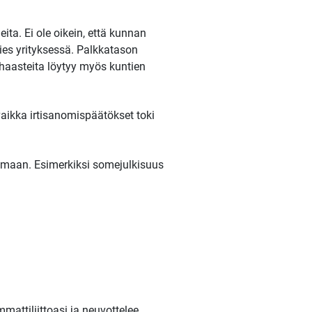
ta. Ei ole oikein, että kunnan
es yrityksessä. Palkkatason
haasteita löytyy myös kuntien
vaikka irtisanomispäätökset toki
semaan. Esimerkiksi somejulkisuus
mattiliittoasi ja neuvottelee