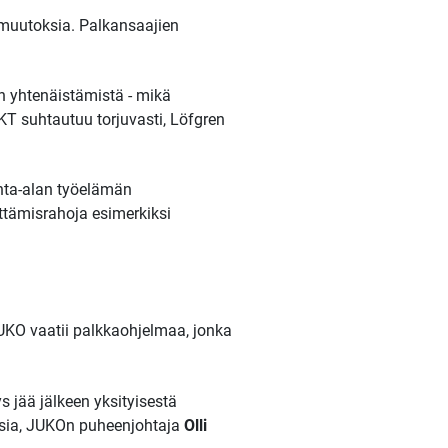
usmuutoksia. Palkansaajien
en yhtenäistämistä - mikä
KT suhtautuu torjuvasti, Löfgren
nta-alan työelämän
tämisrahoja esimerkiksi
UKO vaatii palkkaohjelmaa, jonka
 jää jälkeen yksityisestä
uisia, JUKOn puheenjohtaja
Olli