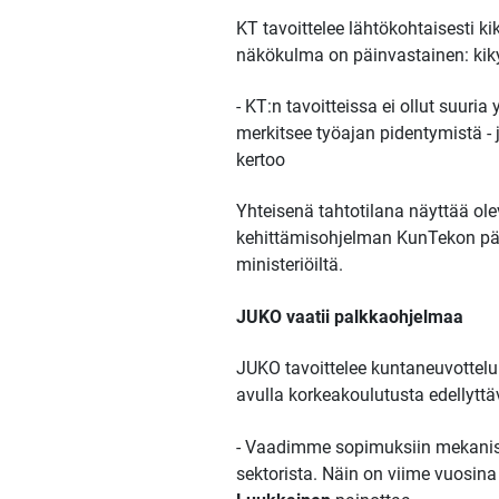
KT tavoittelee lähtökohtaisesti k
näkökulma on päinvastainen: kiky
- KT:n tavoitteissa ei ollut suur
merkitsee työajan pidentymistä -
kertoo
Yhteisenä tahtotilana näyttää ol
kehittämisohjelman KunTekon pää
ministeriöiltä.
JUKO vaatii palkkaohjelmaa
JUKO tavoittelee kuntaneuvottelu
avulla korkeakoulutusta edellytt
- Vaadimme sopimuksiin mekanismi
sektorista. Näin on viime vuosin