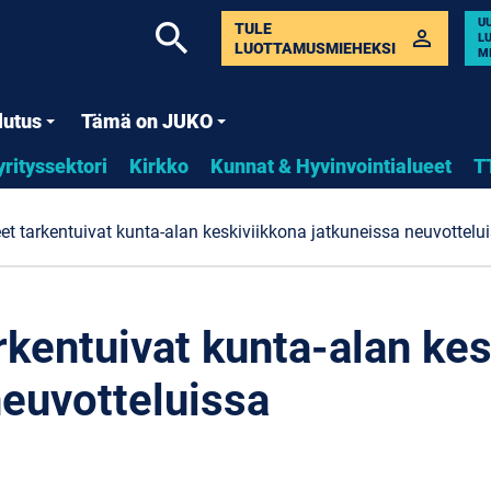
U
search
TULE
perm_identity
L
LUOTTAMUSMIEHEKSI
M
lutus
Tämä on JUKO
yrityssektori
Kirkko
Kunnat & Hyvinvointialueet
T
eet tarkentuivat kunta-alan keskiviikkona jatkuneissa neuvottelu
rkentuivat kunta-alan ke
neuvotteluissa