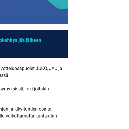
kehitys jää jälkeen
uvotteluosapuolet JUKO, JAU ja
essä.
symyksissä, toki joitakin
jan ja kiky-tuntien osalta
lla vaikuttamatta kunta-alan