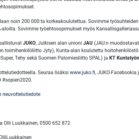
öehtosopimukset.
an noin 200 000:ta korkeakoulutettua. Sovimme työsuhteiden eh
A-aloilla. Sovimme työehtosopimukset myös Kansallisgalleriassa 
allistuvat
JUKO
, Julkisen alan unioni
JAU
(JAU:n muodostavat J
ojen toimihenkilöliitto Jyty), Kunta-alan koulutettu hoitohenkilöst
to Super, Tehy sekä Suomen Palomiesliitto SPAL) ja
KT Kuntatyön
telutiedotteella. Seuraa lisäksi
www.juko.fi
, JUKO-Facebookia 
20 #sopien2020.
in
neuvottelutiedote
a Olli Luukkainen, 0500 652 872
OlliLuukkainen