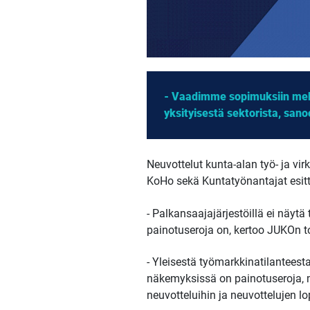
- Vaadimme sopimuksiin meka
yksityisestä sektorista, san
Neuvottelut kunta-alan työ- ja v
KoHo sekä Kuntatyönantajat esitte
- Palkansaajajärjestöillä ei näyt
painotuseroja on, kertoo JUKOn 
- Yleisestä työmarkkinatilanteesta
näkemyksissä on painotuseroja, mu
neuvotteluihin ja neuvottelujen l