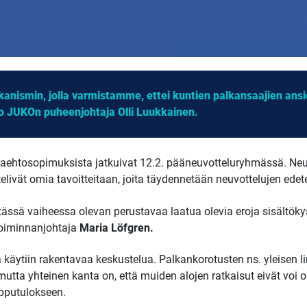
nismin, jolla varmistamme, ettei kuntien palkansaajien ansio
oo JUKOn puheenjohtaja Olli Luukkainen.
irkaehtosopimuksista jatkuivat 12.2. pääneuvotteluryhmässä. Ne
livät omia tavoitteitaan, joita täydennetään neuvottelujen edet
ä tässä vaiheessa olevan perustavaa laatua olevia eroja sisältöky
toiminnanjohtaja
Maria Löfgren.
 käytiin rakentavaa keskustelua. Palkankorotusten ns. yleisen lin
tta yhteinen kanta on, että muiden alojen ratkaisut eivät voi o
opputulokseen.