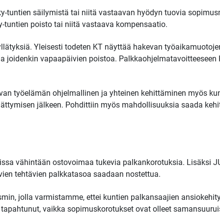
iky-tuntien säilymistä tai niitä vastaavan hyödyn tuovia sopim
-tuntien poisto tai niitä vastaava kompensaatio.
ia yllätyksiä. Yleisesti todeten KT näyttää hakevan työaikamuotoj
 ja joidenkin vapaapäivien poistoa. Palkkaohjelmatavoitteeseen 
evan työelämän ohjelmallinen ja yhteinen kehittäminen myös ku
ttymisen jälkeen. Pohdittiin myös mahdollisuuksia saada kehit
issa vähintään ostovoimaa tukevia palkankorotuksia. Lisäksi J
ävien tehtävien palkkatasoa saadaan nostettua.
n, jolla varmistamme, ettei kuntien palkansaajien ansiokehitys
a tapahtunut, vaikka sopimuskorotukset ovat olleet samansuur