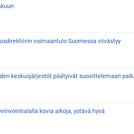
äkuun
usdirektiivin voimaantulo Suomessa viivästyy
iden keskusjärjestöt päätyivät suosittelemaan pa
vinvointialalla kovia aikoja, ystävä hyvä