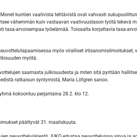
onet kuntien vaativista tehtävistä ovat vahvasti sukupuolittunei
itsee vähemmän kuin vastaavan vaativuustason työtä tekevä mi
ti tasa-arvoisempaa työelämää. Toisaalta korjattavia tasa-arvo
neuvottelutapaamisessa myös viralliset irtisanomisilmoitukset, 
julkisuuden myötä.
vottelujen saamasta julkisuudesta ja miten sitä pyritään hallit
i edistä ratkaisun syntymistä, Maria Löfgren sanoo.
yhmä kokoontuu perjantaina 28.2. klo 12.
pimukset päättyvät 31. maaliskuuta.
ujen neuvottelujärjestö JUKO edustaa neuvotteluissa sinua ja am