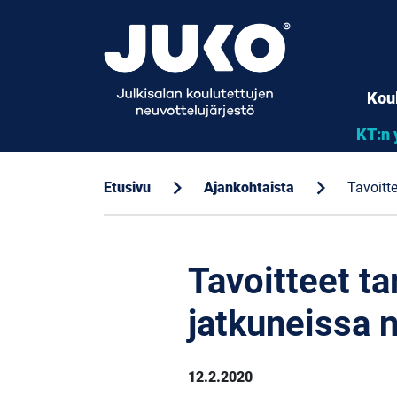
Kou
KT:n 
chevron_right
chevron_right
Etusivu
Ajankohtaista
Tavoitt
Tavoitteet ta
jatkuneissa 
12.2.2020