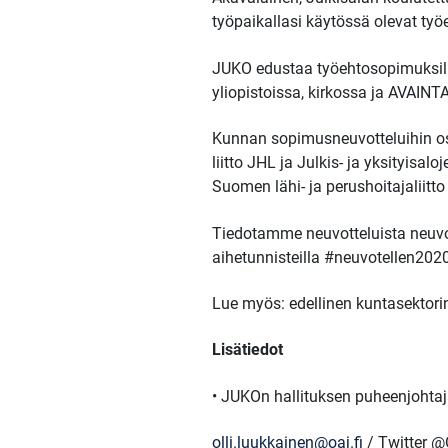
työpaikallasi käytössä olevat ty
JUKO edustaa työehtosopimuksilla
yliopistoissa, kirkossa ja AVAINT
Kunnan sopimusneuvotteluihin os
liitto JHL ja Julkis- ja yksityisal
Suomen lähi- ja perushoitajaliit
Tiedotamme neuvotteluista neuvot
aihetunnisteilla #neuvotellen20
Lue myös: edellinen kuntasektor
Lisätiedot
• JUKOn hallituksen puheenjohtaj
olli.luukkainen@oaj.fi
/ Twitter @