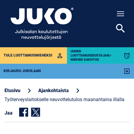
Togg
search
UUDEN
perm_identity
alarm
TULE LUOTTAMUSMIEHEKSI
LUOTTAMUSEDUSTAJAN/-
MIEHEN ILMOITUS
exit_to_app
KIRJAUDU JUKOLAAN
chevron_right
chevron_right
Etusivu
Ajankohtaista
Työterveyslaitokselle neuvottelutulos maanantaina illalla
Jaa