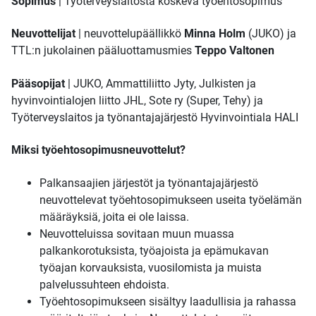
Sopimus
| Työterveyslaitosta koskeva työehtosopimus
Neuvottelijat
| neuvottelupäällikkö
Minna Holm
(JUKO) ja
TTL:n jukolainen pääluottamusmies
Teppo Valtonen
Pääsopijat
| JUKO, Ammattiliitto Jyty, Julkisten ja
hyvinvointialojen liitto JHL, Sote ry (Super, Tehy) ja
Työterveyslaitos ja työnantajajärjestö Hyvinvointiala HALI
Miksi työehtosopimusneuvottelut?
Palkansaajien järjestöt ja työnantajajärjestö
neuvottelevat työehtosopimukseen useita työelämän
määräyksiä, joita ei ole laissa.
Neuvotteluissa sovitaan muun muassa
palkankorotuksista, työajoista ja epämukavan
työajan korvauksista, vuosilomista ja muista
palvelussuhteen ehdoista.
Työehtosopimukseen sisältyy laadullisia ja rahassa