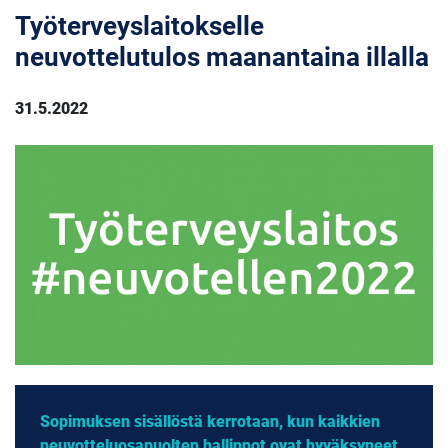
Työterveyslaitokselle
neuvottelutulos maanantaina illalla
31.5.2022
Sopimuksen sisällöstä kerrotaan, kun kaikkien
neuvotteluosapuolten hallinnot ovat hyväksyneet