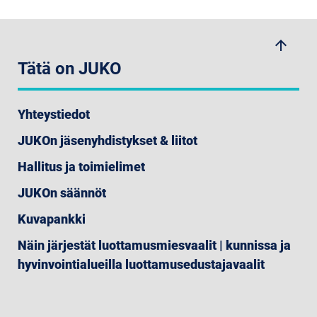
arrow_upwards
Tätä on JUKO
Yhteystiedot
JUKOn jäsenyhdistykset & liitot
Hallitus ja toimielimet
JUKOn säännöt
Kuvapankki
Näin järjestät luottamusmiesvaalit | kunnissa ja
hyvinvointialueilla luottamusedustajavaalit