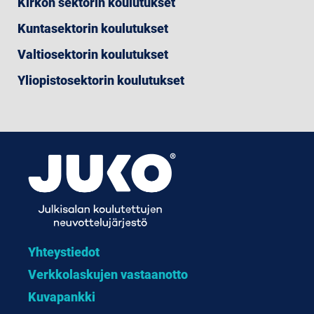
Kirkon sektorin koulutukset
Kuntasektorin koulutukset
Valtiosektorin koulutukset
Yliopistosektorin koulutukset
Yhteystiedot
Verkkolaskujen vastaanotto
Kuvapankki