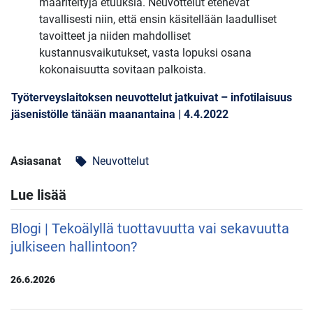
määriteltyjä etuuksia. Neuvottelut etenevät
tavallisesti niin, että ensin käsitellään laadulliset
tavoitteet ja niiden mahdolliset
kustannusvaikutukset, vasta lopuksi osana
kokonaisuutta sovitaan palkoista.
Työterveyslaitoksen neuvottelut jatkuivat – infotilaisuus
jäsenistölle tänään maanantaina | 4.4.2022
Asiasanat
Neuvottelut
local_offer
Lue lisää
Blogi | Tekoälyllä tuottavuutta vai sekavuutta
julkiseen hallintoon?
26.6.2026