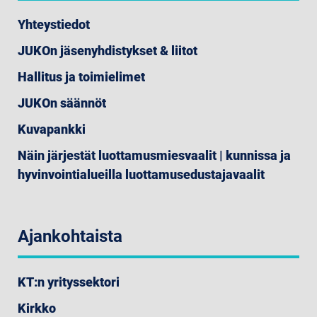
Yhteystiedot
JUKOn jäsenyhdistykset & liitot
Hallitus ja toimielimet
JUKOn säännöt
Kuvapankki
Näin järjestät luottamusmiesvaalit | kunnissa ja
hyvinvointialueilla luottamusedustajavaalit
Ajankohtaista
KT:n yrityssektori
Kirkko