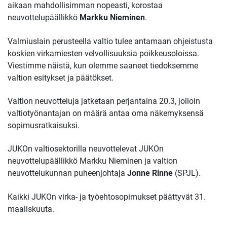
aikaan mahdollisimman nopeasti, korostaa
neuvottelupäällikkö
Markku Nieminen
.
Valmiuslain perusteella valtio tulee antamaan ohjeistusta
koskien virkamiesten velvollisuuksia poikkeusoloissa.
Viestimme näistä, kun olemme saaneet tiedoksemme
valtion esitykset ja päätökset.
Valtion neuvotteluja jatketaan perjantaina 20.3, jolloin
valtiotyönantajan on määrä antaa oma näkemyksensä
sopimusratkaisuksi.
JUKOn valtiosektorilla neuvottelevat JUKOn
neuvottelupäällikkö Markku Nieminen ja valtion
neuvottelukunnan puheenjohtaja
Jonne Rinne
(SPJL).
Kaikki JUKOn virka- ja työehtosopimukset päättyvät 31.
maaliskuuta.