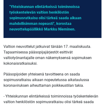
"Yhteiskunnan elintärkeissä toiminnoissa
työskentelevän valtion henkilöstön
sopimusratkaisu olisi tärkeä saada aikaan
mahdollisimman nopeasti", korostaa
neuvottelupäällikkö Markku Nieminen.
Valtion neuvottelut jatkuivat tänään 17. maaliskuuta.
Tapaamisessa pääsopijajärjestöt esittivät
valtiotyönantajalle oman näkemyksensä sopimuksen
kokonaisratkaisuksi.
Pääsopijoiden yhteisenä tavoitteena on saada
sopimusratkaisu aikaan nopeutetussa aikataulussa
koronaviruksen aiheuttaman poikkeustilan takia.
- Yhteiskunnan elintärkeissä toiminnoissa työskentelevän
valtion henkilöstön sopimusratkaisu olisi tärkeä saada