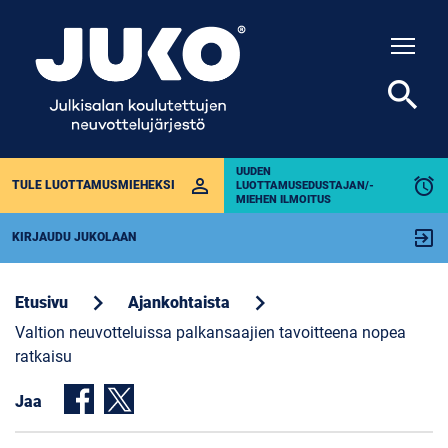
Togg
search
UUDEN
perm_identity
alarm
TULE LUOTTAMUSMIEHEKSI
LUOTTAMUSEDUSTAJAN/-
MIEHEN ILMOITUS
exit_to_app
KIRJAUDU JUKOLAAN
chevron_right
chevron_right
Etusivu
Ajankohtaista
Valtion neuvotteluissa palkansaajien tavoitteena nopea
ratkaisu
Jaa