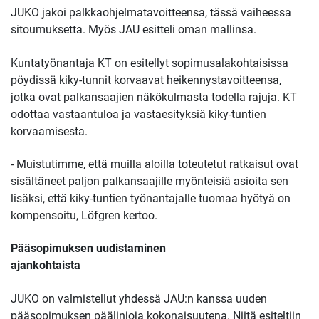
JUKO jakoi palkkaohjelmatavoitteensa, tässä vaiheessa
sitoumuksetta. Myös JAU esitteli oman mallinsa.
Kuntatyönantaja KT on esitellyt sopimusalakohtaisissa
pöydissä kiky-tunnit korvaavat heikennystavoitteensa,
jotka ovat palkansaajien näkökulmasta todella rajuja. KT
odottaa vastaantuloa ja vastaesityksiä kiky-tuntien
korvaamisesta.
- Muistutimme, että muilla aloilla toteutetut ratkaisut ovat
sisältäneet paljon palkansaajille myönteisiä asioita sen
lisäksi, että kiky-tuntien työnantajalle tuomaa hyötyä on
kompensoitu, Löfgren kertoo.
Pääsopimuksen uudistaminen
ajankohtaista
JUKO on valmistellut yhdessä JAU:n kanssa uuden
pääsopimuksen päälinjoja kokonaisuutena. Niitä esiteltiin