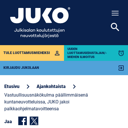
Togg
search
UUDEN
perm_identity
alarm
TULE LUOTTAMUSMIEHEKSI
LUOTTAMUSEDUSTAJAN/-
MIEHEN ILMOITUS
exit_to_app
KIRJAUDU JUKOLAAN
chevron_right
chevron_right
Etusivu
Ajankohtaista
Vastuullisuusnäkökulma päällimmäisenä
kuntaneuvotteluissa, JUKO jakoi
palkkaohjelmatavoitteensa
Jaa