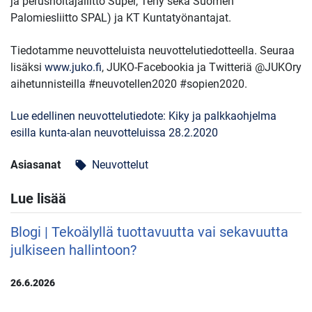
ja perushoitajaliitto Super, Tehy sekä Suomen
Palomiesliitto SPAL) ja KT Kuntatyönantajat.
Tiedotamme neuvotteluista neuvottelutiedotteella. Seuraa
lisäksi
www.juko.fi
, JUKO-Facebookia ja Twitteriä @JUKOry
aihetunnisteilla #neuvotellen2020 #sopien2020.
Lue edellinen neuvottelutiedote: Kiky ja palkkaohjelma
esilla kunta-alan neuvotteluissa 28.2.2020
Asiasanat
Neuvottelut
local_offer
Lue lisää
Blogi | Tekoälyllä tuottavuutta vai sekavuutta
julkiseen hallintoon?
26.6.2026