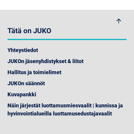
arrow_upwards
Tätä on JUKO
Yhteystiedot
JUKOn jäsenyhdistykset & liitot
Hallitus ja toimielimet
JUKOn säännöt
Kuvapankki
Näin järjestät luottamusmiesvaalit | kunnissa ja
hyvinvointialueilla luottamusedustajavaalit