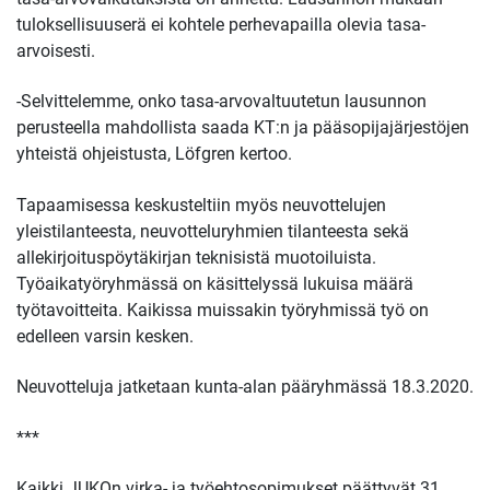
tuloksellisuuserä ei kohtele perhevapailla olevia tasa-
arvoisesti.
-Selvittelemme, onko tasa-arvovaltuutetun lausunnon
perusteella mahdollista saada KT:n ja pääsopijajärjestöjen
yhteistä ohjeistusta, Löfgren kertoo.
Tapaamisessa keskusteltiin myös neuvottelujen
yleistilanteesta, neuvotteluryhmien tilanteesta sekä
allekirjoituspöytäkirjan teknisistä muotoiluista.
Työaikatyöryhmässä on käsittelyssä lukuisa määrä
työtavoitteita. Kaikissa muissakin työryhmissä työ on
edelleen varsin kesken.
Neuvotteluja jatketaan kunta-alan pääryhmässä 18.3.2020.
***
Kaikki JUKOn virka- ja työehtosopimukset päättyvät 31.