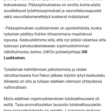
kokouksessa. Pääsopimuksessa on sovittu kunta-alalla
sovellettavat työehtosopimukset ja neuvotteluosapuolet
sekä neuvottelumenettelyä koskevat määräykset.
- Pääsopimuksen uudistaminen on ajankohtaista, koska
nykyinen päättyy KoHon irtisanomana maaliskuun
lopussa. Keskustelimme siitä, että nyt pitäisi rakentaa silta
tulevaan palvelurakenteeseen sopimustoiminnan
näkökulmasta, kertoo JUKOn puheenjohtaja
Olli
Luukkainen.
Työelämän kehittämisen jatkotoimista ja niiden
rahoittamisesta KunTekon jälkeen käytiin lyhyt keskustelu.
Aiheesta on oltu ja tullaan edelleen olemaan yhteydessä
valtiovaltaan.
Myös edellisen sopimuskierroksen tuloksellisuuserä oli
esillä. Tasa-arvovaltuutetun lausunto tuloksellisuuserän
tasa-arvovaikutuksista on annettu. Lausunnon mukaan