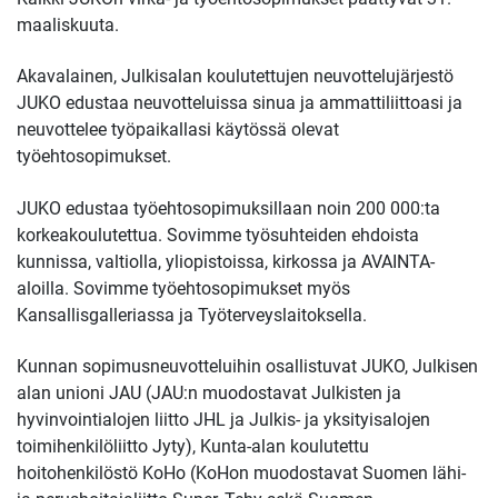
maaliskuuta.
Akavalainen, Julkisalan koulutettujen neuvottelujärjestö
JUKO edustaa neuvotteluissa sinua ja ammattiliittoasi ja
neuvottelee työpaikallasi käytössä olevat
työehtosopimukset.
JUKO edustaa työehtosopimuksillaan noin 200 000:ta
korkeakoulutettua. Sovimme työsuhteiden ehdoista
kunnissa, valtiolla, yliopistoissa, kirkossa ja AVAINTA-
aloilla. Sovimme työehtosopimukset myös
Kansallisgalleriassa ja Työterveyslaitoksella.
Kunnan sopimusneuvotteluihin osallistuvat JUKO, Julkisen
alan unioni JAU (JAU:n muodostavat Julkisten ja
hyvinvointialojen liitto JHL ja Julkis- ja yksityisalojen
toimihenkilöliitto Jyty), Kunta-alan koulutettu
hoitohenkilöstö KoHo (KoHon muodostavat Suomen lähi-