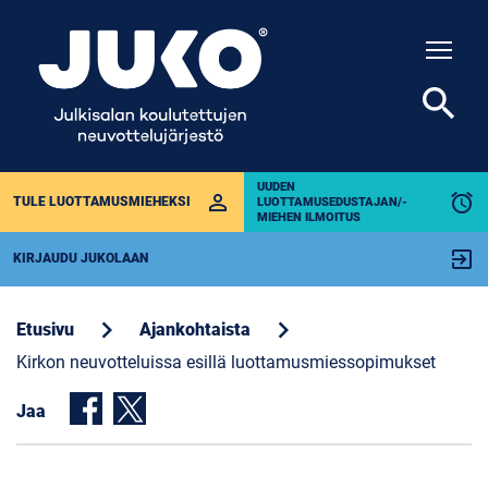
Togg
search
UUDEN
perm_identity
alarm
TULE LUOTTAMUSMIEHEKSI
LUOTTAMUSEDUSTAJAN/-
MIEHEN ILMOITUS
exit_to_app
KIRJAUDU JUKOLAAN
chevron_right
chevron_right
Etusivu
Ajankohtaista
Kirkon neuvotteluissa esillä luottamusmiessopimukset
Jaa