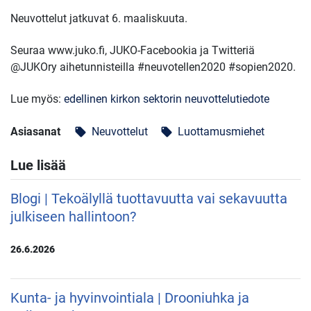
Neuvottelut jatkuvat 6. maaliskuuta.
Seuraa www.juko.fi, JUKO-Facebookia ja Twitteriä
@JUKOry aihetunnisteilla #neuvotellen2020 #sopien2020.
Lue myös:
edellinen kirkon sektorin neuvottelutiedote
Asiasanat
Neuvottelut
Luottamusmiehet
local_offer
local_offer
Lue lisää
Blogi | Tekoälyllä tuottavuutta vai sekavuutta
julkiseen hallintoon?
26.6.2026
Kunta- ja hyvinvointiala | Drooniuhka ja