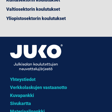
Valtiosektorin koulutukset
Yliopistosektorin koulutukset
Yhteystiedot
Verkkolaskujen vastaanotto
Kuvapankki
Sivukartta
Materiaalipankki