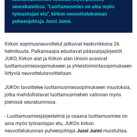
seurakunnissa. "Luottamusmies on aina myös
työnantajan etu", kirkon neuvottelukunnan
puheenjohtaja Jussi Junni.
Kirkon sopimusneuvottelut jatkuivat keskiviikkona 26.
helmikuuta. Palkansaajia edustavat pääsopijajärjestöt
JUKO, Kirkon alat ja Kirkon alan Unioni avasivat
luottamusmiessopimukseen ja yhteistoimintasopimukseen
liittyviä neuvottelutavoitteitaan.
JUKOn tavoittelee luottamusmiessopimukseen muutoksia,
jotka mahdollistavat luottamusmiehen valinnan myös
pienissä seurakunnissa.
- Luottamusmiesjärjestelmä ja osaava luottamusmies on
aina myös työnantajan etu, JUKOn kirkon
neuvottelukunnan puheenjohtaja
Jussi Junni
muistuttaa.