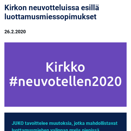
Kirkon neuvotteluissa esillä
luottamusmiessopimukset
26.2.2020
JUKO tavoittelee muutoksia, jotka mahdollistavat
luottamusmiehen valinnan myös pienissä