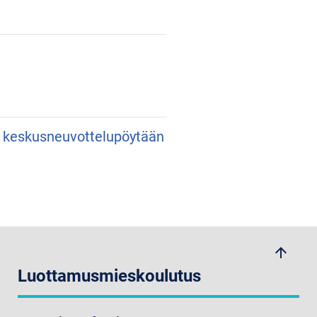
an keskusneuvottelupöytään
arrow_upwards
Luottamusmieskoulutus