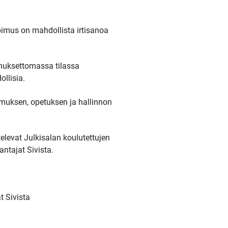
imus on mahdollista irtisanoa
pimuksettomassa tilassa
llisia.
imuksen, opetuksen ja hallinnon
elevat Julkisalan koulutettujen
antajat Sivista.
t Sivista