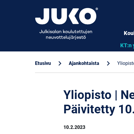
Kou
KT:n 
chevron_right
chevron_right
Etusivu
Ajankohtaista
Yliopist
Yliopisto | N
Päivitetty 10
10.2.2023