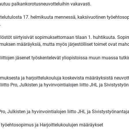
tautuu palkankorotusneuvotteluihin vakavasti.
ttelutulosta 17. helmikuuta mennessä,
kaksivuotinen työehtosop
.
kilöstöt siirtyisivät sopimuksettomaan tilaan 1. huhtikuuta. So
uksen määräyksiä, mutta myös järjestölliset toimet ovat mahdo
ittojen jäsenet työskentelevät yliopistoissa muun muassa tutk
imuksesta ja harjoittelukouluja koskevista määräyksistä neuvott
itto Pro, Julkisten ja hyvinvointialojen liitto JHL ja Sivistystyön
ro, Julkisten ja hyvinvointialojen liitto JHL ja Sivistystyönantaja
en työehtosopimus ja Harjoittelukoulujen määräykset