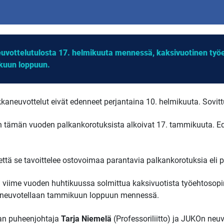
neuvottelutulosta 17. helmikuuta mennessä, kaksivuotinen ty
kuun loppuun.
kkaneuvottelut eivät edenneet perjantaina 10. helmikuuta. Sovitt
en tämän vuoden palkankorotuksista alkoivat 17. tammikuuta. Ed
että se tavoittelee ostovoimaa parantavia palkankorotuksia eli p
a viime vuoden huhtikuussa solmittua kaksivuotista työehtosopim
 neuvotellaan tammikuun loppuun mennessä.
nan puheenjohtaja
Tarja Niemelä
(Professoriliitto)
ja JUKOn neuv