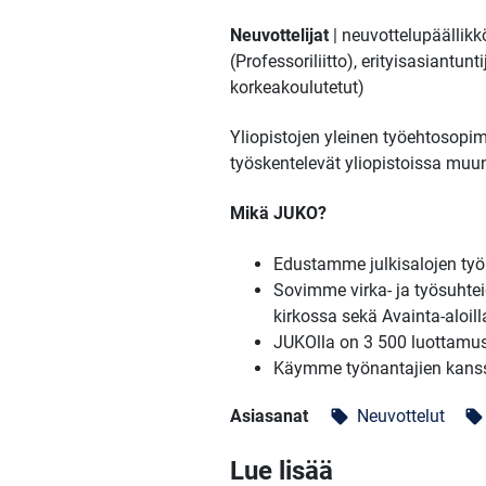
Neuvottelijat
| neuvottelupäällik
(Professoriliitto), erityisasiantunt
korkeakoulutetut)
Yliopistojen yleinen työehtosopi
työskentelevät yliopistoissa muu
Mikä JUKO?
Edustamme julkisalojen työm
Sovimme virka- ja työsuhteid
kirkossa sekä Avainta-aloill
JUKOlla on 3 500 luottamusm
Käymme työnantajien kans
Asiasanat
Neuvottelut
local_offer
local_offer
Lue lisää