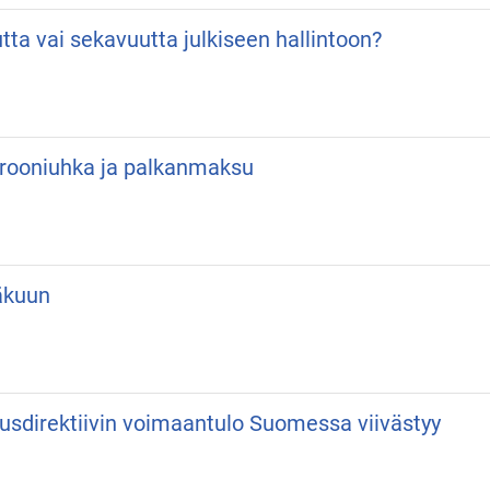
utta vai sekavuutta julkiseen hallintoon?
 Drooniuhka ja palkanmaksu
äkuun
usdirektiivin voimaantulo Suomessa viivästyy