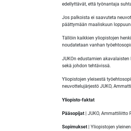
edellyttävät, että työnantaja suh
Jos palkoista ei saavuteta neuvo
päättymään maaliskuun loppuun
Tällöin kaikkien yliopistojen hen
noudatetaan vanhan työehtosopim
JUKOn edustamien akavalaisten li
sekä johdon tehtävissä.
Yliopistojen yleisestä työehtosop
neuvottelujärjestö JUKO, Ammattili
Yliopisto-faktat
Pääsopijat
| JUKO, Ammattiliitto P
Sopimukset
| Yliopistojen ylein