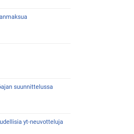
lkanmaksua
yöajan suunnittelussa
udellisia yt-neuvotteluja