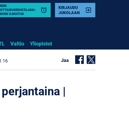
UDEN
KIRJAUDU
alarm
exit_to_app
UOTTAMUSEDUSTAJAN/-
JUKOLAAN
IEHEN ILMOITUS
TL
Valtio
Yliopistot
Jaa
11.16
perjantaina |