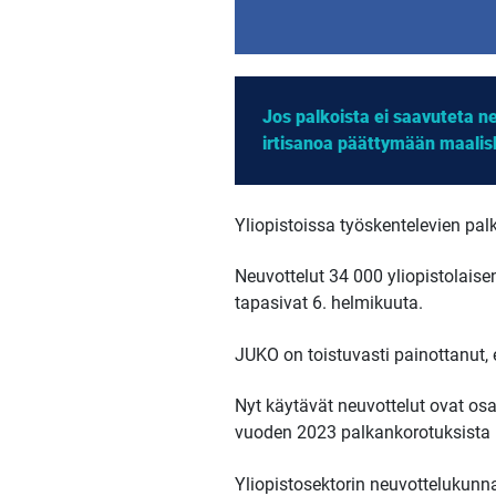
Jos palkoista ei saavuteta 
irtisanoa päättymään maalis
Yliopistoissa työskentelevien pal
Neuvottelut 34 000 yliopistolais
tapasivat 6. helmikuuta.
JUKO on toistuvasti painottanut, 
Nyt käytävät neuvottelut ovat os
vuoden 2023 palkankorotuksista
Yliopistosektorin neuvottelukun