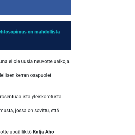
öehtosopimus on mahdollista
una ei ole uusia neuvotteluaikoja.
ellisen kerran osapuolet
rosentuaalista yleiskorotusta.
usta, jossa on sovittu, että
ottelupäällikkö
Katja Aho