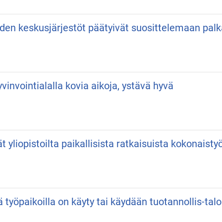
iden keskusjärjestöt päätyivät suosittelemaan pa
vinvointialalla kovia aikoja, ystävä hyvä
vät yliopistoilta paikallisista ratkaisuista kokonaist
ä työpaikoilla on käyty tai käydään tuotannollis-talo