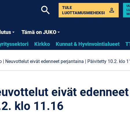
U
search
TULE
perm_identity
L
LUOTTAMUSMIEHEKSI
M
lutus
Tämä on JUKO
yrityssektori
Kirkko
Kunnat & Hyvinvointialueet
T
o | Neuvottelut eivät edenneet perjantaina | Päivitetty 10.2. klo 
euvottelut eivät edenneet 
.2. klo 11.16