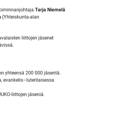
toiminnanjohtaja
Tarja Niemelä
n
(Yhteiskunta-alan
laisten liittojen jäsenet
ävissä.
 on yhteensä 200 000 jäsentä.
a, evankelis–luterilaisessa
KO-liittojen jäseniä.