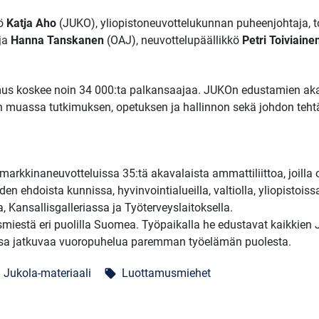
kö
Katja Aho
(JUKO), yliopistoneuvottelukunnan puheenjohtaja, 
ija
Hanna Tanskanen
(OAJ), neuvottelupäällikkö
Petri Toiviaine
mus koskee noin 34 000:ta palkansaajaa. JUKOn edustamien akava
n muassa tutkimuksen, opetuksen ja hallinnon sekä johdon teht
arkkinaneuvotteluissa 35:tä akavalaista ammattiliittoa, joilla
en ehdoista kunnissa, hyvinvointialueilla, valtiolla, yliopistoiss
a, Kansallisgalleriassa ja Työterveyslaitoksella.
iestä eri puolilla Suomea. Työpaikalla he edustavat kaikkien JU
sa jatkuvaa vuoropuhelua paremman työelämän puolesta.
Jukola-materiaali
Luottamusmiehet
local_offer