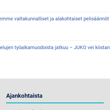
semme valtakunnalliset ja alakohtaiset pelisäännöt
velujen työaikamuodoista jatkuu – JUKO vei kiist
Ajankohtaista