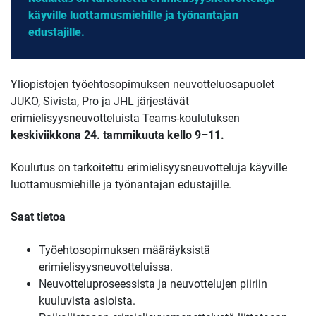
käyville luottamusmiehille ja työnantajan
edustajille.
Yliopistojen työehtosopimuksen neuvotteluosapuolet
JUKO, Sivista, Pro ja JHL järjestävät
erimielisyysneuvotteluista Teams-koulutuksen
keskiviikkona 24. tammikuuta
kello 9–11.
Koulutus on tarkoitettu erimielisyysneuvotteluja käyville
luottamusmiehille ja työnantajan edustajille.
Saat tietoa
Työehtosopimuksen määräyksistä
erimielisyysneuvotteluissa.
Neuvotteluproseessista ja neuvottelujen piiriin
kuuluvista asioista.