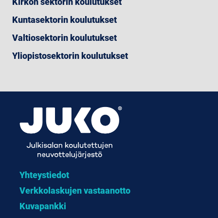
Kirkon sektorin koulutukset
Kuntasektorin koulutukset
Valtiosektorin koulutukset
Yliopistosektorin koulutukset
Yhteystiedot
Verkkolaskujen vastaanotto
Kuvapankki