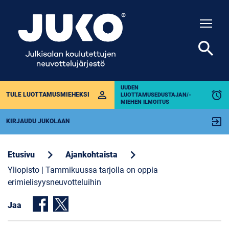
Togg
search
UUDEN
perm_identity
alarm
TULE LUOTTAMUSMIEHEKSI
LUOTTAMUSEDUSTAJAN/-
MIEHEN ILMOITUS
exit_to_app
KIRJAUDU JUKOLAAN
chevron_right
chevron_right
Etusivu
Ajankohtaista
Yliopisto | Tammikuussa tarjolla on oppia
erimielisyysneuvotteluihin
Jaa