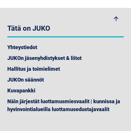
arrow_upwards
Tätä on JUKO
Yhteystiedot
JUKOn jäsenyhdistykset & liitot
Hallitus ja toimielimet
JUKOn säännöt
Kuvapankki
Näin järjestät luottamusmiesvaalit | kunnissa ja
hyvinvointialueilla luottamusedustajavaalit