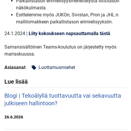
Paikallistason erimielisyysmenettelystä liittotason
näkökulmasta.
Esittelemme myös JUKOn, Sivistan, Pron ja JHL:n
mallilomakkeen paikallistason erimielisyyksiin.
24.1.2024 |
Liity kokoukseen napsauttamalla tästä
Samansisältöinen Teams-koulutus on järjestetty myös
marraskuussa.
Asiasanat
Luottamusmiehet
local_offer
Lue lisää
Blogi | Tekoälyllä tuottavuutta vai sekavuutta
julkiseen hallintoon?
26.6.2026