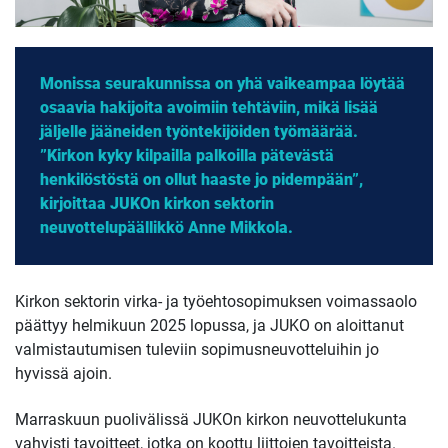
Monissa seurakunnissa on yhä vaikeampaa löytää
osaavia hakijoita avoimiin tehtäviin, mikä lisää
jäljelle jääneiden työntekijöiden työmäärää.
”Kirkon kyky kilpailla palkoilla pätevästä
henkilöstöstä on ollut haaste jo pidempään”,
kirjoittaa JUKOn kirkon sektorin
neuvottelupäällikkö Anne Mikkola.
Kirkon sektorin virka- ja työehtosopimuksen voimassaolo
päättyy helmikuun 2025 lopussa, ja JUKO on aloittanut
valmistautumisen tuleviin sopimusneuvotteluihin jo
hyvissä ajoin.
Marraskuun puolivälissä JUKOn kirkon neuvottelukunta
vahvisti tavoitteet, jotka on koottu liittojen tavoitteista.