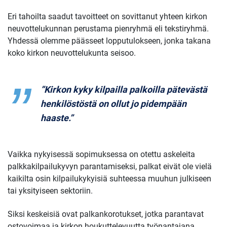
Eri tahoilta saadut tavoitteet on sovittanut yhteen kirkon
neuvottelukunnan perustama pienryhmä eli tekstiryhmä.
Yhdessä olemme päässeet lopputulokseen, jonka takana
koko kirkon neuvottelukunta seisoo.
”Kirkon kyky kilpailla palkoilla pätevästä
henkilöstöstä on ollut jo pidempään
haaste.”
Vaikka nykyisessä sopimuksessa on otettu askeleita
palkkakilpailukyvyn parantamiseksi, palkat eivät ole vielä
kaikilta osin kilpailukykyisiä suhteessa muuhun julkiseen
tai yksityiseen sektoriin.
Siksi keskeisiä ovat palkankorotukset, jotka parantavat
ostovoimaa ja kirkon houkuttelevuutta työnantajana.