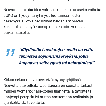
Neuvottelutavoitteiden valmisteluun kuuluu useita vaiheita.
JUKO on hyödyntänyt myös luottamusmiesten
näkemyksiä, jotka perustuvat heidän arkipäivän
kokemuksiinsa työehtosopimusten toimivuudesta
paikallistasolla.
”Käytännön havaintojen avulla on voitu
tunnistaa sopimusmääräyksiä, jotka
kaipaavat selkeytystä tai kehittämistä.”
Kirkon sektorin tavoitteet eivät synny tyhjiössä.
Neuvottelutavoitteita laadittaessa on seurattu tarkasti
muiden työmarkkinasektorien tilannetta ja tavoitteita.
Laajempi perspektiivi auttaa asettamaan realistisia ja
ajankohtaisia tavoitteita.