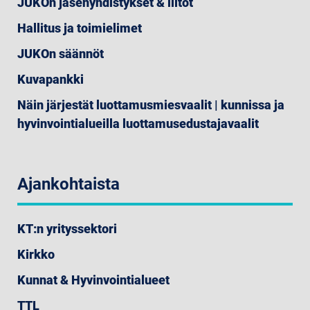
JUKOn jäsenyhdistykset & liitot
Hallitus ja toimielimet
JUKOn säännöt
Kuvapankki
Näin järjestät luottamusmiesvaalit | kunnissa ja
hyvinvointialueilla luottamusedustajavaalit
Ajankohtaista
KT:n yrityssektori
Kirkko
Kunnat & Hyvinvointialueet
TTL