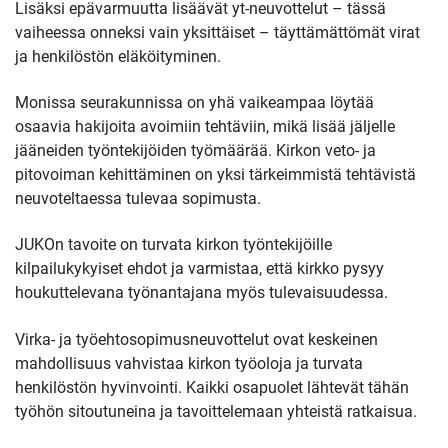
Lisäksi epävarmuutta lisäävät yt-neuvottelut – tässä
vaiheessa onneksi vain yksittäiset – täyttämättömät virat
ja henkilöstön eläköityminen.
Monissa seurakunnissa on yhä vaikeampaa löytää
osaavia hakijoita avoimiin tehtäviin, mikä lisää jäljelle
jääneiden työntekijöiden työmäärää. Kirkon veto- ja
pitovoiman kehittäminen on yksi tärkeimmistä tehtävistä
neuvoteltaessa tulevaa sopimusta.
JUKOn tavoite on turvata kirkon työntekijöille
kilpailukykyiset ehdot ja varmistaa, että kirkko pysyy
houkuttelevana työnantajana myös tulevaisuudessa.
Virka- ja työehtosopimusneuvottelut ovat keskeinen
mahdollisuus vahvistaa kirkon työoloja ja turvata
henkilöstön hyvinvointi. Kaikki osapuolet lähtevät tähän
työhön sitoutuneina ja tavoittelemaan yhteistä ratkaisua.