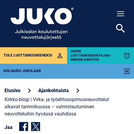
Togg
search
UUDEN
perm_identity
alarm
TULE LUOTTAMUSMIEHEKSI
LUOTTAMUSEDUSTAJAN/-
MIEHEN ILMOITUS
exit_to_app
KIRJAUDU JUKOLAAN
chevron_right
chevron_right
Etusivu
Ajankohtaista
Kirkko-blogi | Virka- ja työehtosopimusneuvottelut
alkavat tammikuussa – valmistautuminen
neuvotteluihin hyvässä vauhdissa
Jaa