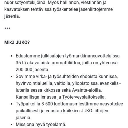
nuorisotyöntekijöinä. Myös hallinnon, viestinnän ja
kasvatuksen tehtävissä työskentelee jäsenliittojemme
jäseniä.
***
Mikä JUKO?
Edustamme julkisalojen työmarkkinaneuvotteluissa
35:tä akavalaista ammattiliittoa, joilla on yhteensä
200 000 jäsentä.
Sovimme virka- ja työsuhteiden ehdoista kunnissa,
hyvinvointialueilla, valtiolla, yliopistoissa, evankelis–
luterilaisessa kirkossa sekä Avainta-aloilla,
Kansallisgalleriassa ja Työterveyslaitoksella.
Työpaikoilla 3 500 luottamusmiestämme neuvottelee
paikallisesti ja edustaa kaikkien JUKO-liittojen
jäseniä.
Missiona hyvä työelämä.