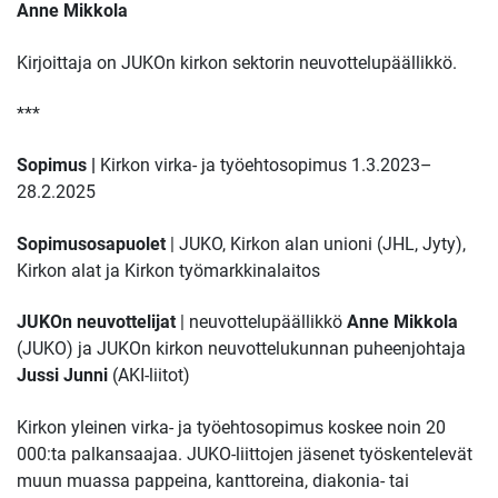
Anne Mikkola
Kirjoittaja on JUKOn kirkon sektorin neuvottelupäällikkö.
***
Sopimus |
Kirkon virka- ja työehtosopimus 1.3.2023–
28.2.2025
Sopimusosapuolet
| JUKO, Kirkon alan unioni (JHL, Jyty),
Kirkon alat ja Kirkon työmarkkinalaitos
JUKOn neuvottelijat
| neuvottelupäällikkö
Anne Mikkola
(JUKO) ja JUKOn kirkon neuvottelukunnan puheenjohtaja
Jussi Junni
(AKI-liitot)
Kirkon yleinen virka- ja työehtosopimus koskee noin 20
000:ta palkansaajaa. JUKO-liittojen jäsenet työskentelevät
muun muassa pappeina, kanttoreina, diakonia- tai