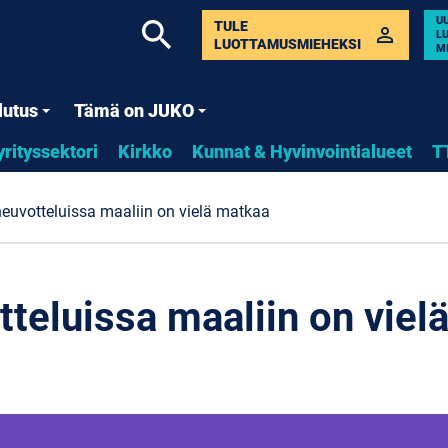
U
search
TULE
perm_identity
L
LUOTTAMUSMIEHEKSI
M
lutus
Tämä on JUKO
yrityssektori
Kirkko
Kunnat & Hyvinvointialueet
T
neuvotteluissa maaliin on vielä matkaa
tteluissa maaliin on viel