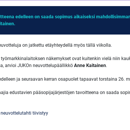
oitteena edelleen on saada sopimus aikaiseksi mahdollisimma
itainen.
votteluja on jatkettu etäyhteydellä myös tällä viikolla.
n työmarkkinalaitoksen näkemykset ovat kuitenkin vielä niin kauk
sa, arvioi JUKOn neuvottelupäällikkö
Anne Kaitainen
.
edelleen ja seuraavan kerran osapuolet tapaavat torstaina 26. m
ajia edustavien pääsopijajärjestöjen tavoitteena on saada s
neuvottelutahti tiivistyy