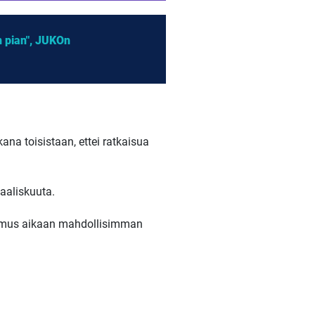
n pian", JUKOn
ana toisistaan, ettei ratkaisua
aaliskuuta.
opimus aikaan mahdollisimman