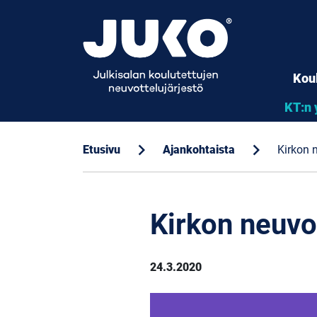
Kou
KT:n 
chevron_right
chevron_right
Etusivu
Ajankohtaista
Kirkon 
Kirkon neuvo
24.3.2020