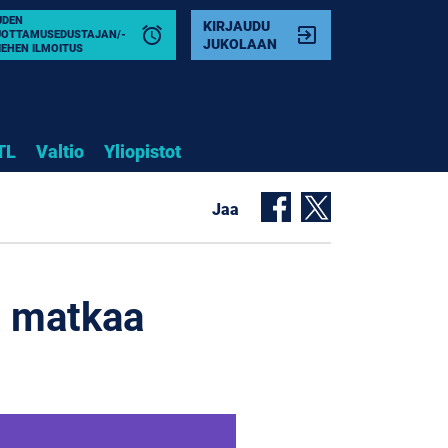
UDEN
KIRJAUDU
alarm
exit_to_app
UOTTAMUSEDUSTAJAN/-
JUKOLAAN
IEHEN ILMOITUS
TL
Valtio
Yliopistot
Jaa
ä matkaa