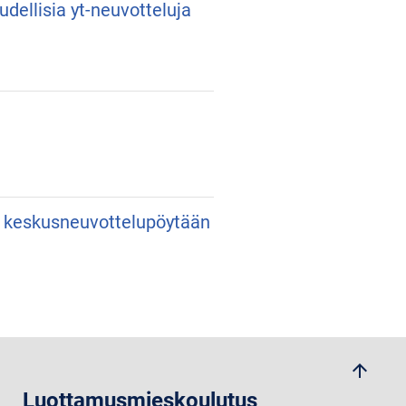
udellisia yt-neuvotteluja
an keskusneuvottelupöytään
arrow_upwards
Luottamusmieskoulutus