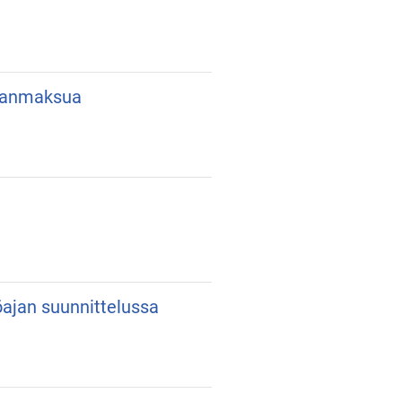
lkanmaksua
yöajan suunnittelussa