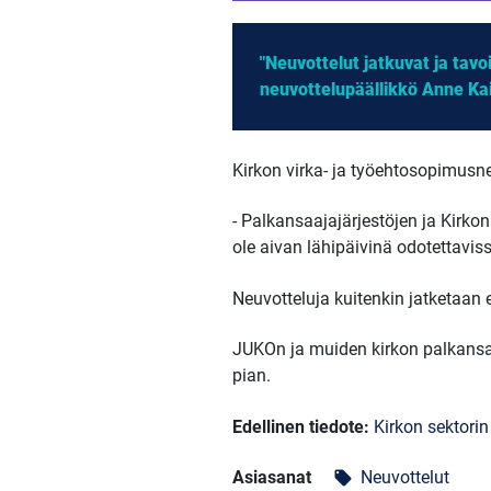
"Neuvottelut jatkuvat ja tav
neuvottelupäällikkö Anne Ka
Kirkon virka- ja työehtosopimusneu
- Palkansaajajärjestöjen ja Kirko
ole aivan lähipäivinä odotettavis
Neuvotteluja kuitenkin jatketaan 
JUKOn ja muiden kirkon palkansa
pian.
Edellinen tiedote:
Kirkon sektorin 
Asiasanat
Neuvottelut
local_offer