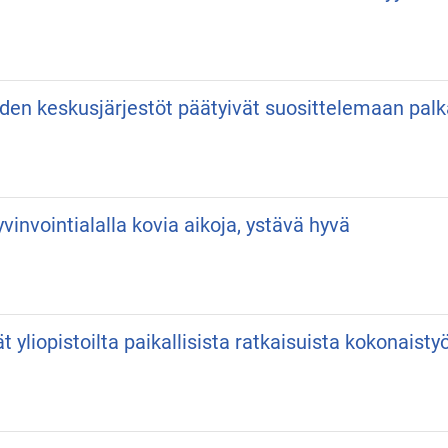
iden keskusjärjestöt päätyivät suosittelemaan pa
vinvointialalla kovia aikoja, ystävä hyvä
vät yliopistoilta paikallisista ratkaisuista kokonaist