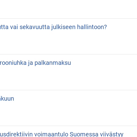
utta vai sekavuutta julkiseen hallintoon?
 Drooniuhka ja palkanmaksu
äkuun
usdirektiivin voimaantulo Suomessa viivästyy