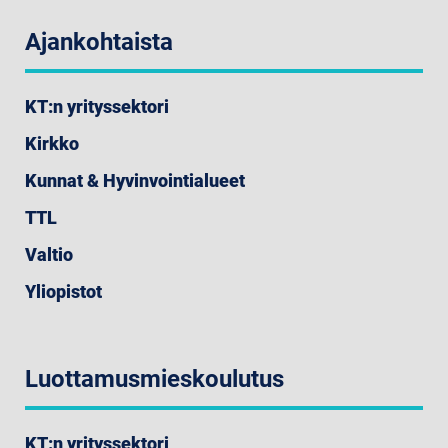
Ajankohtaista
KT:n yrityssektori
Kirkko
Kunnat & Hyvinvointialueet
TTL
Valtio
Yliopistot
Luottamusmieskoulutus
KT:n yrityssektori