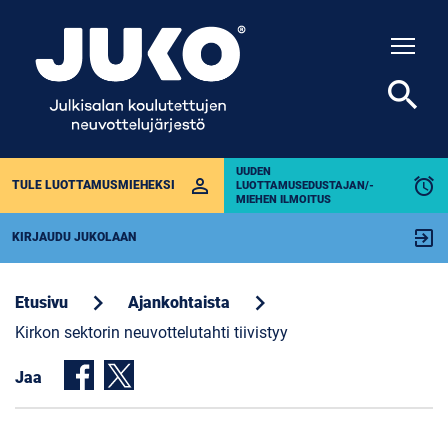
Togg
search
UUDEN
perm_identity
alarm
TULE LUOTTAMUSMIEHEKSI
LUOTTAMUSEDUSTAJAN/-
MIEHEN ILMOITUS
exit_to_app
KIRJAUDU JUKOLAAN
chevron_right
chevron_right
Etusivu
Ajankohtaista
Kirkon sektorin neuvottelutahti tiivistyy
Jaa