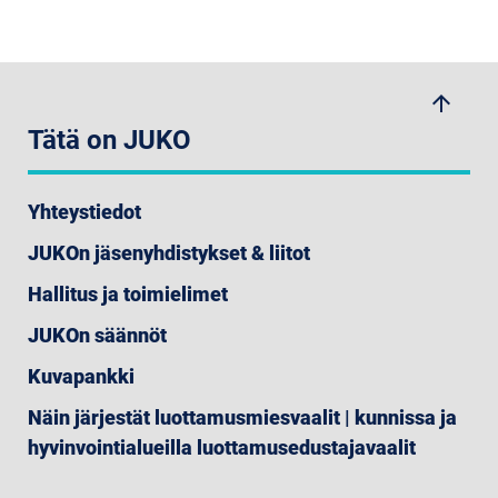
arrow_upwards
Tätä on JUKO
Yhteystiedot
JUKOn jäsenyhdistykset & liitot
Hallitus ja toimielimet
JUKOn säännöt
Kuvapankki
Näin järjestät luottamusmiesvaalit | kunnissa ja
hyvinvointialueilla luottamusedustajavaalit