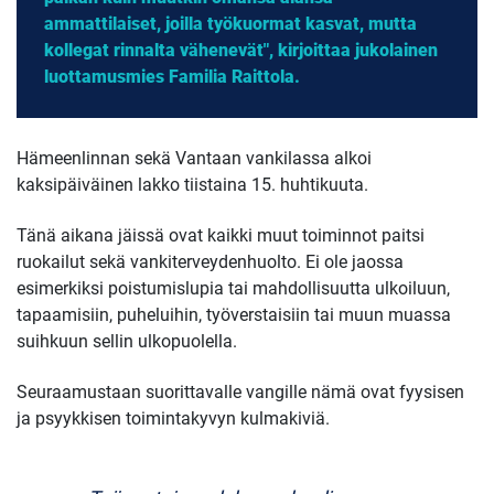
ammattilaiset, joilla työkuormat kasvat, mutta
kollegat rinnalta vähenevät", kirjoittaa jukolainen
luottamusmies Familia Raittola.
Hämeenlinnan sekä Vantaan vankilassa alkoi
kaksipäiväinen lakko tiistaina 15. huhtikuuta.
Tänä aikana jäissä ovat kaikki muut toiminnot paitsi
ruokailut sekä vankiterveydenhuolto. Ei ole jaossa
esimerkiksi poistumislupia tai mahdollisuutta ulkoiluun,
tapaamisiin, puheluihin, työverstaisiin tai muun muassa
suihkuun sellin ulkopuolella.
Seuraamustaan suorittavalle vangille nämä ovat fyysisen
ja psyykkisen toimintakyvyn kulmakiviä.