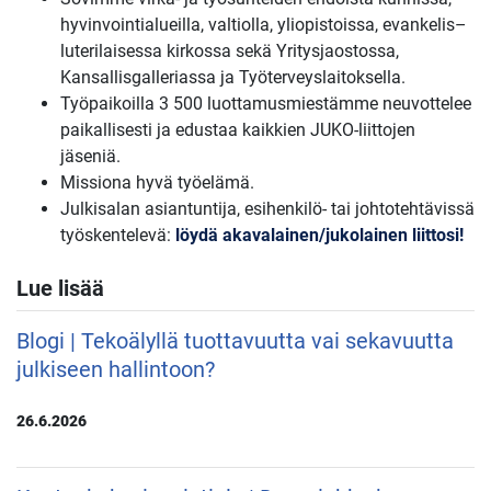
hyvinvointialueilla, valtiolla, yliopistoissa, evankelis–
luterilaisessa kirkossa sekä Yritysjaostossa,
Kansallisgalleriassa ja Työterveyslaitoksella.
Työpaikoilla 3 500 luottamusmiestämme neuvottelee
paikallisesti ja edustaa kaikkien JUKO-liittojen
jäseniä.
Missiona hyvä työelämä.
Julkisalan asiantuntija, esihenkilö- tai johtotehtävissä
työskentelevä:
löydä akavalainen/jukolainen liittosi!
Lue lisää
Blogi | Tekoälyllä tuottavuutta vai sekavuutta
julkiseen hallintoon?
26.6.2026