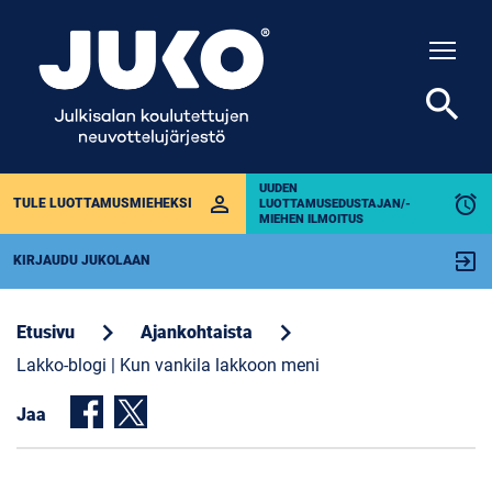
Togg
search
UUDEN
perm_identity
alarm
TULE LUOTTAMUSMIEHEKSI
LUOTTAMUSEDUSTAJAN/-
MIEHEN ILMOITUS
exit_to_app
KIRJAUDU JUKOLAAN
chevron_right
chevron_right
Etusivu
Ajankohtaista
Lakko-blogi | Kun vankila lakkoon meni
Jaa