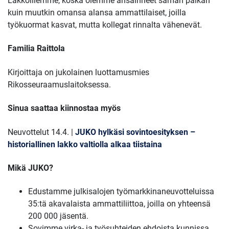
Lakkoillemme, koska olemme ansainneet saman palkan
kuin muutkin omansa alansa ammattilaiset, joilla
työkuormat kasvat, mutta kollegat rinnalta vähenevät.
Familia Raittola
Kirjoittaja on jukolainen luottamusmies
Rikosseuraamuslaitoksessa.
Sinua saattaa kiinnostaa myös
Neuvottelut 14.4. |
JUKO hylkäsi sovintoesityksen –
historiallinen lakko valtiolla alkaa tiistaina
Mikä JUKO?
Edustamme julkisalojen työmarkkinaneuvotteluissa
35:tä akavalaista ammattiliittoa, joilla on yhteensä
200 000 jäsentä.
Sovimme virka- ja työsuhteiden ehdoista kunnissa,