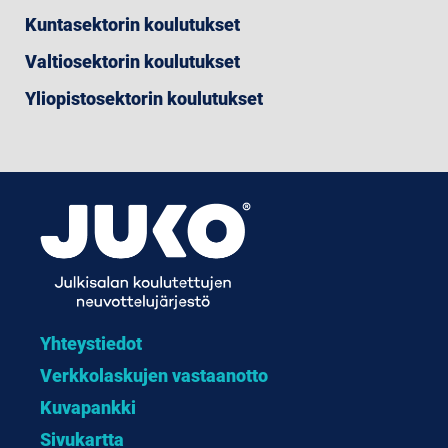
Kuntasektorin koulutukset
Valtiosektorin koulutukset
Yliopistosektorin koulutukset
Yhteystiedot
Verkkolaskujen vastaanotto
Kuvapankki
Sivukartta