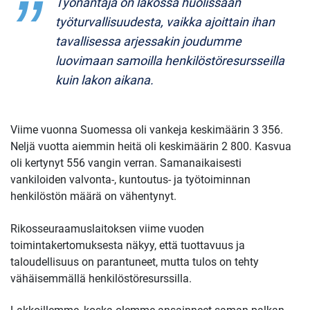
Työnantaja on lakossa huolissaan
työturvallisuudesta, vaikka ajoittain ihan
tavallisessa arjessakin joudumme
luovimaan samoilla henkilöstöresursseilla
kuin lakon aikana.
Viime vuonna Suomessa oli vankeja keskimäärin 3 356.
Neljä vuotta aiemmin heitä oli keskimäärin 2 800. Kasvua
oli kertynyt 556 vangin verran. Samanaikaisesti
vankiloiden valvonta-, kuntoutus- ja työtoiminnan
henkilöstön määrä on vähentynyt.
Rikosseuraamuslaitoksen viime vuoden
toimintakertomuksesta näkyy, että tuottavuus ja
taloudellisuus on parantuneet, mutta tulos on tehty
vähäisemmällä henkilöstöresurssilla.