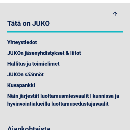
arrow_upwards
Tätä on JUKO
Yhteystiedot
JUKOn jäsenyhdistykset & liitot
Hallitus ja toimielimet
JUKOn säännöt
Kuvapankki
Näin järjestät luottamusmiesvaalit | kunnissa ja
hyvinvointialueilla luottamusedustajavaalit
Ajankohtaista