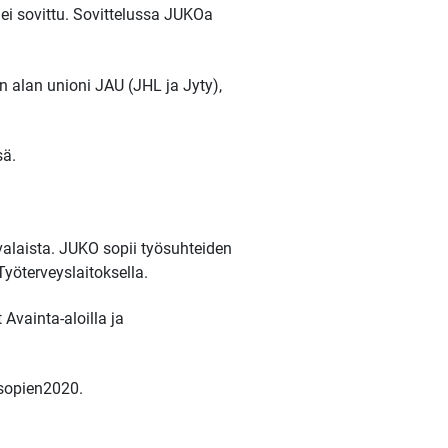
ei sovittu. Sovittelussa JUKOa
n alan unioni JAU (JHL ja Jyty),
sä.
alaista. JUKO sopii työsuhteiden
 Työterveyslaitoksella.
 Avainta-aloilla ja
#sopien2020.