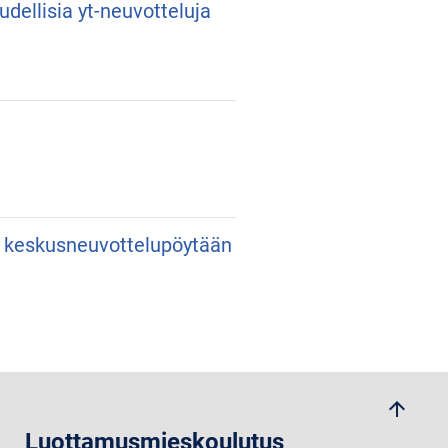
udellisia yt-neuvotteluja
an keskusneuvottelupöytään
arrow_upwards
Luottamusmieskoulutus