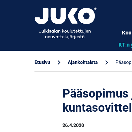
Kou
KT:n 
chevron_right
chevron_right
Etusivu
Ajankohtaista
Pääsopi
Pääsopimus j
kuntasovittel
26.4.2020