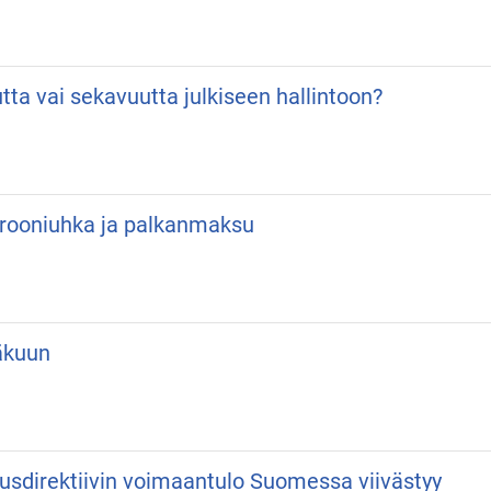
utta vai sekavuutta julkiseen hallintoon?
 Drooniuhka ja palkanmaksu
äkuun
usdirektiivin voimaantulo Suomessa viivästyy