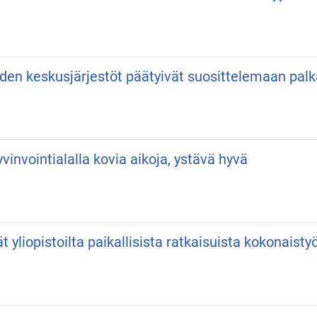
iden keskusjärjestöt päätyivät suosittelemaan pa
vinvointialalla kovia aikoja, ystävä hyvä
vät yliopistoilta paikallisista ratkaisuista kokonaist