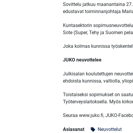
Sovittelu jatkuu maanantaina 27.
edustavat toiminnanjohtaja Maria
Kuntasektorin sopimusneuvotteluih
Sote (Super, Tehy ja Suomen pela
Joka kolmas kunnissa työskentele
JUKO neuvottelee
Julkisalan koulutettujen neuvott
ehdoista kunnissa, valtiolla, yliop
Toistaiseksi sopimukset on saatu yl
Työterveyslaitoksella. Myös kirko
Seuraa www.juko.fi, JUKO-Facebo
Asiasanat
Neuvottelut
local_offer