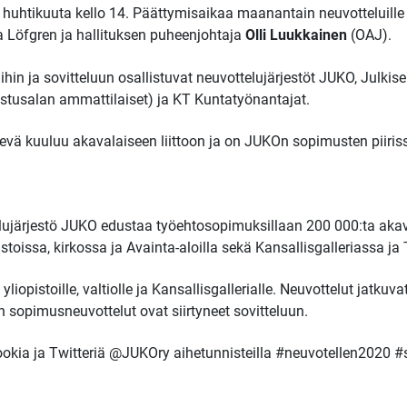
 huhtikuuta kello 14. Päättymisaikaa maanantain neuvotteluille 
 Löfgren ja hallituksen puheenjohtaja
Olli Luukkainen
(OAJ).
in ja sovitteluun osallistuvat neuvottelujärjestöt JUKO, Julkise
stusalan ammattilaiset) ja KT Kuntatyönantajat.
vä kuuluu akavalaiseen liittoon ja on JUKOn sopimusten piiris
elujärjestö JUKO edustaa työehtosopimuksillaan 200 000:ta akav
istoissa, kirkossa ja Avainta-aloilla sekä Kansallisgalleriassa ja
iopistoille, valtiolle ja Kansallisgallerialle. Neuvottelut jatkuvat
n sopimusneuvottelut ovat siirtyneet sovitteluun.
okia ja Twitteriä @JUKOry aihetunnisteilla #neuvotellen2020 