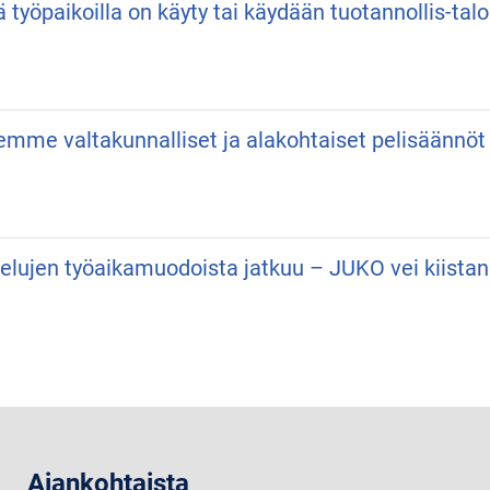
ä työpaikoilla on käyty tai käydään tuotannollis-talo
semme valtakunnalliset ja alakohtaiset pelisäännöt
velujen työaikamuodoista jatkuu – JUKO vei kiist
Ajankohtaista