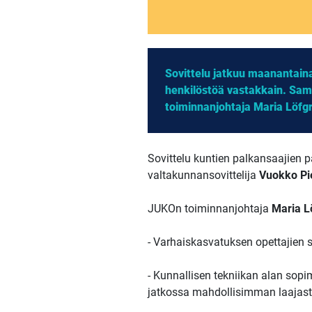
Sovittelu jatkuu maanantain
henkilöstöä vastakkain. Sam
toiminnanjohtaja Maria Löfg
Sovittelu kuntien palkansaajien pa
valtakunnansovittelija
Vuokko Pi
JUKOn toiminnanjohtaja
Maria L
- Varhaiskasvatuksen opettajien
- Kunnallisen tekniikan alan sopi
jatkossa mahdollisimman laajast