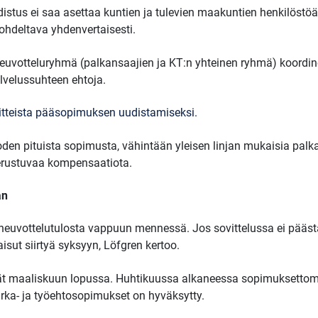
udistus ei saa asettaa kuntien ja tulevien maakuntien henkilöstö
ohdeltava yhdenvertaisesti.
uvotteluryhmä (palkansaajien ja KT:n yhteinen ryhmä) koordin
lvelussuhteen ehtoja.
tteista pääsopimuksen uudistamiseksi.
den pituista sopimusta, vähintään yleisen linjan mukaisia palka
erustuvaa kompensaatiota.
an
euvottelutulosta vappuun mennessä. Jos sovittelussa ei pääst
isut siirtyä syksyyn, Löfgren kertoo.
ät maaliskuun lopussa. Huhtikuussa alkaneessa sopimuksettom
rka- ja työehtosopimukset on hyväksytty.