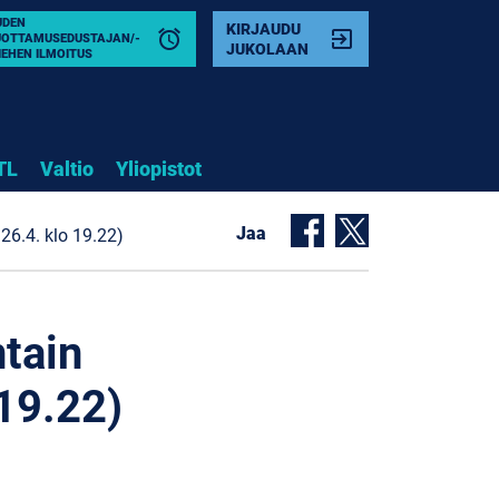
UDEN
KIRJAUDU
alarm
exit_to_app
UOTTAMUSEDUSTAJAN/-
JUKOLAAN
IEHEN ILMOITUS
TL
Valtio
Yliopistot
Jaa
26.4. klo 19.22)
tain
 19.22)