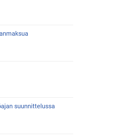
lkanmaksua
yöajan suunnittelussa