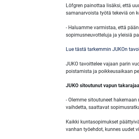
Löfgren painottaa lisäksi, että u
samanarvoista työtä tekeviä on k
- Haluamme varmistaa, että pääne
sopimusneuvotteluja ja yleisiä pa
Lue tästä tarkemmin JUKOn tavoi
JUKO tavoittelee vajaan parin vuo
poistamista ja poikkeusaikaan p
JUKO sitoutunut vapun takaraja
- Olemme sitoutuneet hakemaan n
vaihdetta, saattavat sopimusratka
Kaikki kuntasopimukset päättyiv
vanhan työehdot, kunnes uudet vi