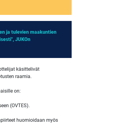
en ja tulevien maakuntien
isesti", JUKOn
elijat käsittelivät
tusten raamia.
isille on:
kseen (OVTES).
ispiirteet huomioidaan myös