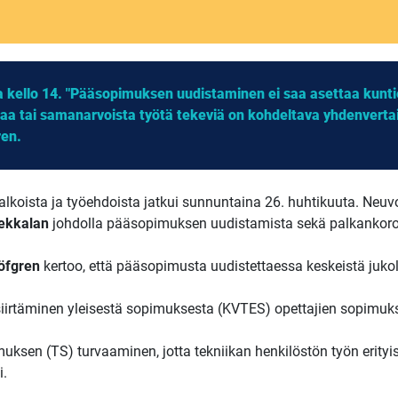
a kello 14. "Pääsopimuksen uudistaminen ei saa asettaa kunti
aa tai samanarvoista työtä tekeviä on kohdeltava yhdenverta
ren.
lkoista ja työehdoista jatkui sunnuntaina 26. huhtikuuta. Neuvott
ekkalan
johdolla pääsopimuksen uudistamista sekä palkankoro
öfgren
kertoo, että pääsopimusta uudistettaessa keskeistä jukola
 siirtäminen yleisestä sopimuksesta (KVTES) opettajien sopimu
muksen (TS) turvaaminen, jotta tekniikan henkilöstön työn erity
i.