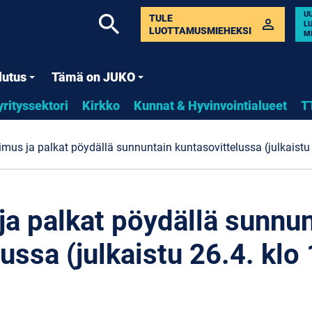
U
search
TULE
perm_identity
L
LUOTTAMUSMIEHEKSI
M
lutus
Tämä on JUKO
yrityssektori
Kirkko
Kunnat & Hyvinvointialueet
T
mus ja palkat pöydällä sunnuntain kuntasovittelussa (julkaistu 
a palkat pöydällä sunnun
ussa (julkaistu 26.4. klo