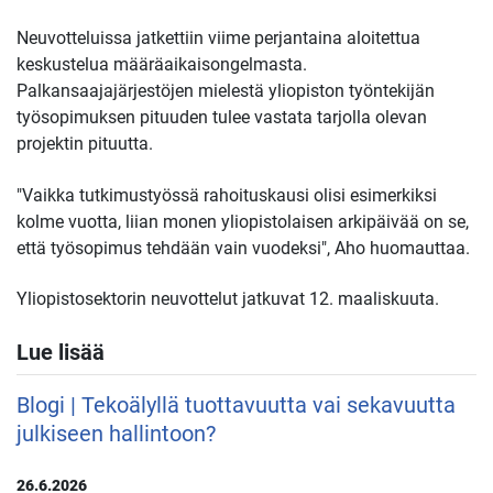
Neuvotteluissa jatkettiin viime perjantaina aloitettua
keskustelua määräaikaisongelmasta.
Palkansaajajärjestöjen mielestä yliopiston työntekijän
työsopimuksen pituuden tulee vastata tarjolla olevan
projektin pituutta.
"Vaikka tutkimustyössä rahoituskausi olisi esimerkiksi
kolme vuotta, liian monen yliopistolaisen arkipäivää on se,
että työsopimus tehdään vain vuodeksi", Aho huomauttaa.
Yliopistosektorin neuvottelut jatkuvat 12. maaliskuuta.
Lue lisää
Blogi | Tekoälyllä tuottavuutta vai sekavuutta
julkiseen hallintoon?
26.6.2026