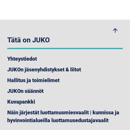
arrow_upwards
Tätä on JUKO
Yhteystiedot
JUKOn jäsenyhdistykset & liitot
Hallitus ja toimielimet
JUKOn säännöt
Kuvapankki
Näin järjestät luottamusmiesvaalit | kunnissa ja
hyvinvointialueilla luottamusedustajavaalit