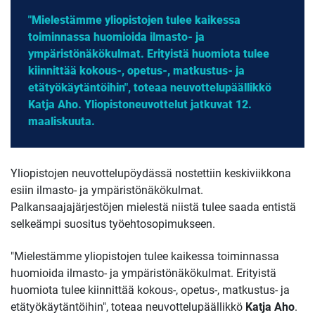
"Mielestämme yliopistojen tulee kaikessa
toiminnassa huomioida ilmasto- ja
ympäristönäkökulmat. Erityistä huomiota tulee
kiinnittää kokous-, opetus-, matkustus- ja
etätyökäytäntöihin", toteaa neuvottelupäällikkö
Katja Aho. Yliopistoneuvottelut jatkuvat 12.
maaliskuuta.
Yliopistojen neuvottelupöydässä nostettiin keskiviikkona
esiin ilmasto- ja ympäristönäkökulmat.
Palkansaajajärjestöjen mielestä niistä tulee saada entistä
selkeämpi suositus työehtosopimukseen.
"Mielestämme yliopistojen tulee kaikessa toiminnassa
huomioida ilmasto- ja ympäristönäkökulmat. Erityistä
huomiota tulee kiinnittää kokous-, opetus-, matkustus- ja
etätyökäytäntöihin", toteaa neuvottelupäällikkö
Katja Aho
.