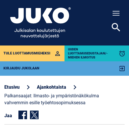
Togg
search
UUDEN
perm_identity
alarm
TULE LUOTTAMUSMIEHEKSI
LUOTTAMUSEDUSTAJAN/-
MIEHEN ILMOITUS
exit_to_app
KIRJAUDU JUKOLAAN
chevron_right
chevron_right
Etusivu
Ajankohtaista
Palkansaajat: Ilmasto- ja ympäristönäkökulma
vahvemmin esille työehtosopimuksessa
Jaa