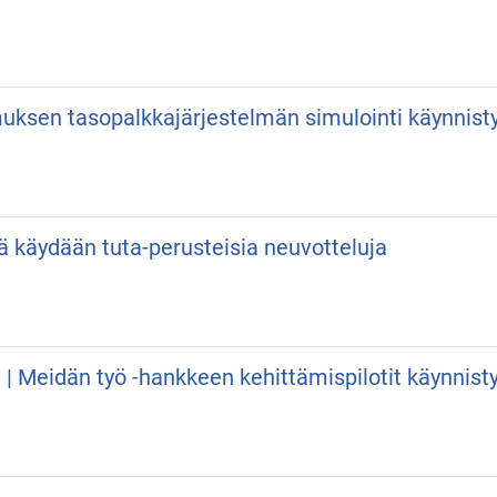
uksen tasopalkkajärjestelmän simulointi käynnist
lä käydään tuta-perusteisia neuvotteluja
 | Meidän työ -hankkeen kehittämispilotit käynnist