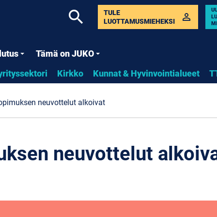
U
search
TULE
perm_identity
L
LUOTTAMUSMIEHEKSI
M
lutus
Tämä on JUKO
yrityssektori
Kirkko
Kunnat & Hyvinvointialueet
T
pimuksen neuvottelut alkoivat
sen neuvottelut alkoiv