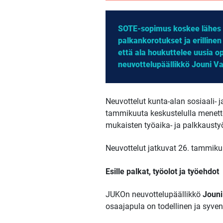
SOTE-sopimus koskee lähes 
palkankorotukset ja erilline
että ala houkuttelee uusia op
neuvottelupäällikkö Jouni Va
Neuvottelut kunta-alan sosiaali-
tammikuuta keskustelulla menette
mukaisten työaika- ja palkkausty
Neuvottelut jatkuvat 26. tammiku
Esille palkat, työolot ja työehdot
JUKOn neuvottelupäällikkö
Jouni
osaajapula on todellinen ja syv