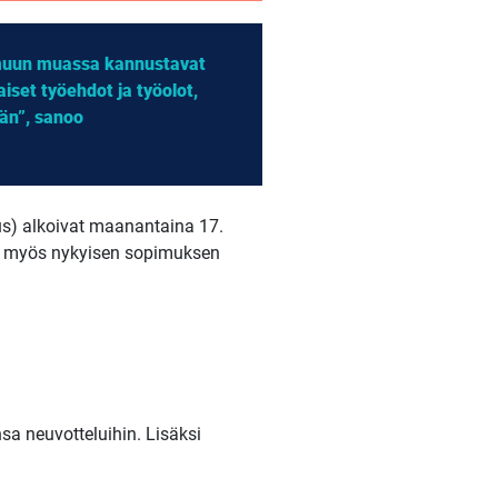
 muun muassa kannustavat
iset työehdot ja työolot,
ään”, sanoo
us) alkoivat maanantaina 17.
uja myös nykyisen sopimuksen
a neuvotteluihin. Lisäksi