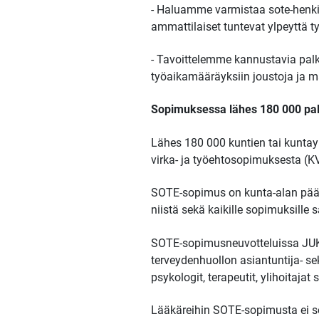
- Haluamme varmistaa sote-henkilös
ammattilaiset tuntevat ylpeyttä t
- Tavoittelemme kannustavia palk
työaikamääräyksiin joustoja ja m
Sopimuksessa lähes 180 000 pa
Lähes 180 000 kuntien tai kuntayh
virka- ja työehtosopimuksesta (K
SOTE-sopimus on kunta-alan pääs
niistä sekä kaikille sopimuksil
SOTE-sopimusneuvotteluissa JUKO 
terveydenhuollon asiantuntija- se
psykologit, terapeutit, ylihoitajat
Lääkäreihin SOTE-sopimusta ei sov