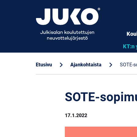
Kou
KT:n 
chevron_right
chevron_right
Etusivu
Ajankohtaista
SOTE-so
SOTE-sopimuk
17.1.2022