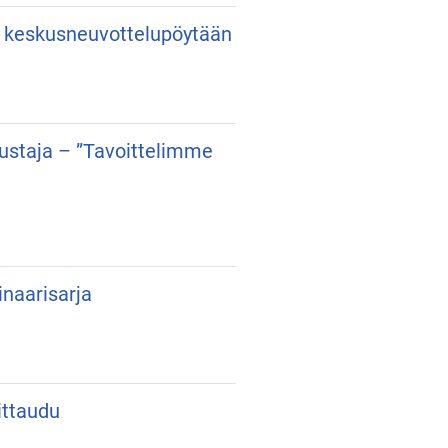
an keskusneuvottelupöytään
dustaja – ”Tavoittelimme
inaarisarja
ittaudu