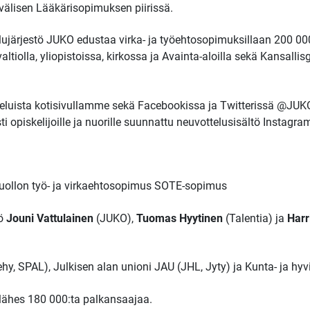
välisen Lääkärisopimuksen piirissä.
elujärjestö JUKO edustaa virka- ja työehtosopimuksillaan 200 00
ltiolla, yliopistoissa, kirkossa ja Avainta-aloilla sekä Kansallisg
ista kotisivullamme sekä Facebookissa ja Twitterissä @JUKOr
i opiskelijoille ja nuorille suunnattu neuvottelusisältö Instagra
nhuollon työ- ja virkaehtosopimus SOTE-sopimus
kö
Jouni Vattulainen
(JUKO),
Tuomas Hyytinen
(Talentia) ja
Harr
ehy, SPAL), Julkisen alan unioni JAU (JHL, Jyty) ja Kunta- ja hyv
ähes 180 000:ta palkansaajaa.