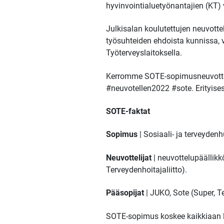
hyvinvointialuetyönantajien (KT) 
Julkisalan koulutettujen neuvott
työsuhteiden ehdoista kunnissa, va
Työterveyslaitoksella.
Kerromme SOTE-sopimusneuvottelu
#neuvotellen2022 #sote. Erityisest
SOTE-faktat
Sopimus
| Sosiaali- ja terveyde
Neuvottelijat
| neuvottelupäällik
Terveydenhoitajaliitto).
Pääsopijat
| JUKO, Sote (Super, T
SOTE-sopimus koskee kaikkiaan l