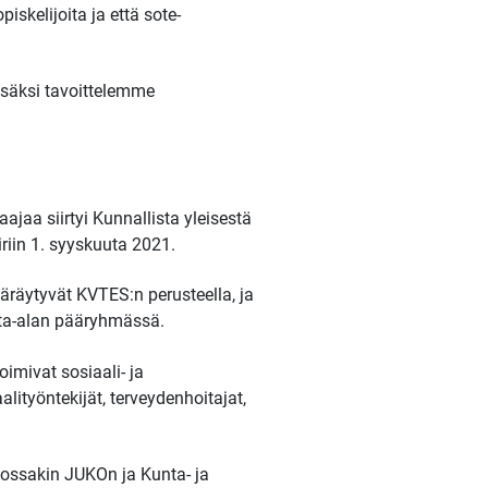
iskelijoita ja että sote-
isäksi tavoittelemme
jaa siirtyi Kunnallista yleisestä
riin 1. syyskuuta 2021.
räytyvät KVTES:n perusteella, ja
nta-alan pääryhmässä.
imivat sosiaali- ja
lityöntekijät, terveydenhoitajat,
kossakin JUKOn ja Kunta- ja