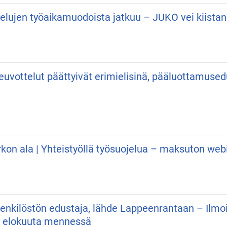
velujen työaikamuodoista jatkuu – JUKO vei kiist
neuvottelut päättyivät erimielisinä, pääluottamuse
irkon ala | Yhteistyöllä työsuojelua – maksuton web
 Henkilöstön edustaja, lähde Lappeenrantaan – Ilmo
. elokuuta mennessä