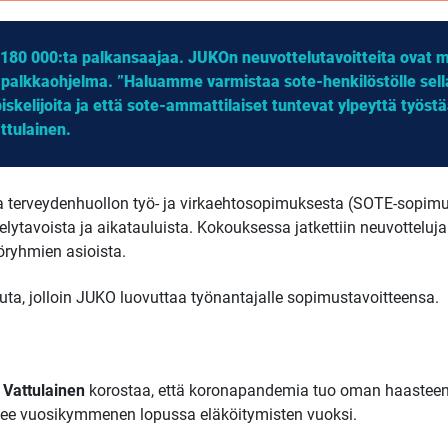
180 000:ta palkansaajaa. JUKOn neuvottelutavoitteita ovat
n palkkaohjelma. ”Haluamme varmistaa sote-henkilöstölle sella
iskelijoita ja että sote-ammattilaiset tuntevat ylpeyttä työst
ttulainen.
 ja terveydenhuollon työ- ja virkaehtosopimuksesta (SOTE-sopim
lytavoista ja aikatauluista. Kokouksessa jatkettiin neuvottel
öryhmien asioista.
uta, jolloin JUKO luovuttaa työnantajalle sopimustavoitteensa.
 Vattulainen
korostaa, että koronapandemia tuo oman haasteens
enee vuosikymmenen lopussa eläköitymisten vuoksi.