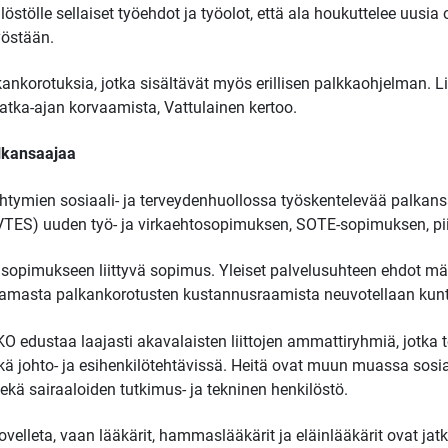
tölle sellaiset työehdot ja työolot, että ala houkuttelee uusia op
yöstään.
ankorotuksia, jotka sisältävät myös erillisen palkkaohjelman. L
atka-ajan korvaamista, Vattulainen kertoo.
lkansaajaa
tymien sosiaali- ja terveydenhuollossa työskentelevää palkansaa
VTES) uuden työ- ja virkaehtosopimuksen, SOTE-sopimuksen, pii
opimukseen liittyvä sopimus. Yleiset palvelusuhteen ehdot mää
le samasta palkankorotusten kustannusraamista neuvotellaan ku
edustaa laajasti akavalaisten liittojen ammattiryhmiä, jotka to
kä johto- ja esihenkilötehtävissä. Heitä ovat muun muassa sosiaa
 sekä sairaaloiden tutkimus- ja tekninen henkilöstö.
elleta, vaan lääkärit, hammaslääkärit ja eläinlääkärit ovat jat