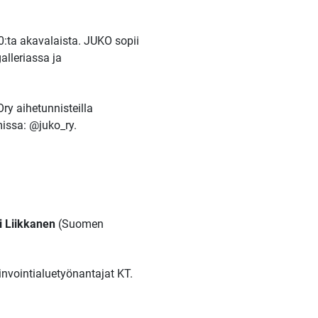
0:ta akavalaista. JUKO sopii
alleriassa ja
y aihetunnisteilla
missa: @juko_ry.
i Liikkanen
(Suomen
invointialuetyönantajat KT.