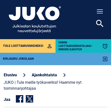
Togg
search
UUDEN
perm_identity
alarm
TULE LUOTTAMUSMIEHEKSI
LUOTTAMUSEDUSTAJAN/-
MIEHEN ILMOITUS
exit_to_app
KIRJAUDU JUKOLAAN
chevron_right
chevron_right
Etusivu
Ajankohtaista
JUKO | Tule meille työkaveriksi! Haemme nyt
toiminnanjohtajaa
Jaa