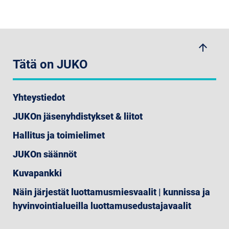
arrow_upwards
Tätä on JUKO
Yhteystiedot
JUKOn jäsenyhdistykset & liitot
Hallitus ja toimielimet
JUKOn säännöt
Kuvapankki
Näin järjestät luottamusmiesvaalit | kunnissa ja
hyvinvointialueilla luottamusedustajavaalit