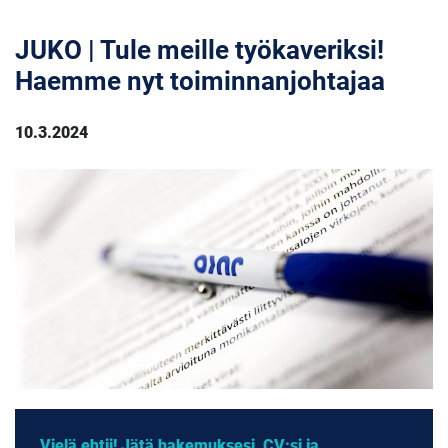
JUKO | Tule meille työkaveriksi!
Haemme nyt toiminnanjohtajaa
10.3.2024
Vielä ehtii! Jätä hakemuksesi, CV:si ja