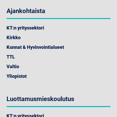
Ajankohtaista
KT:n yrityssektori
Kirkko
Kunnat & Hyvinvointialueet
TTL
Valtio
Yliopistot
Luottamusmieskoulutus
KT:n yrityssektori