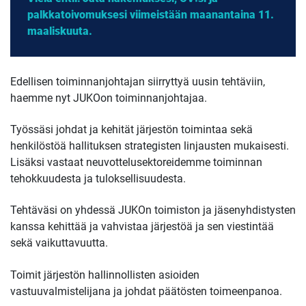
palkkatoivomuksesi viimeistään maanantaina 11.
maaliskuuta.
Edellisen toiminnanjohtajan siirryttyä uusin tehtäviin,
haemme nyt JUKOon toiminnanjohtajaa.
Työssäsi johdat ja kehität järjestön toimintaa sekä
henkilöstöä hallituksen strategisten linjausten mukaisesti.
Lisäksi vastaat neuvottelusektoreidemme toiminnan
tehokkuudesta ja tuloksellisuudesta.
Tehtäväsi on yhdessä JUKOn toimiston ja jäsenyhdistysten
kanssa kehittää ja vahvistaa järjestöä ja sen viestintää
sekä vaikuttavuutta.
Toimit järjestön hallinnollisten asioiden
vastuuvalmistelijana ja johdat päätösten toimeenpanoa.