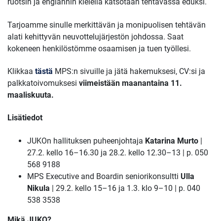
ruotsin ja englannin kielellä katsotaan tehtävässä eduksi.
Tarjoamme sinulle merkittävän ja monipuolisen tehtävän
alati kehittyvän neuvottelujärjestön johdossa. Saat
kokeneen henkilöstömme osaamisen ja tuen työllesi.
Klikkaa
tästä
MPS:n sivuille ja jätä hakemuksesi, CV:si ja
palkkatoivomuksesi
viimeistään maanantaina 11.
maaliskuuta.
Lisätiedot
JUKOn hallituksen puheenjohtaja
Katarina Murto
|
27.2. kello 16–16.30 ja 28.2. kello 12.30–13 | p. 050
568 9188
MPS Executive and Boardin seniorikonsultti
Ulla
Nikula
| 29.2. kello 15–16 ja 1.3. klo 9–10 | p. 040
538 3538
Mikä JUKO?