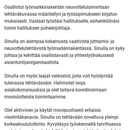
Osallistut työmarkkinakentän neuvottelutoimintaan
tehtäväkuvassa määritellyn ja työsopimukseen kirjatun
mukaisesti. Vastaat työstäsi hallitukselle, esihenkilönäsi
toimii hallituksen puheenjohtaja.
Sinulla on aiempaa kokemusta vaativista johtamis- ja
neuvottelutehtävistä työmarkkinakentässä. Sinulla on kyky
johtaa ja kehittää osallistavasti ja yhteistyöhakuisesti
asiantuntijaorganisaatiota.
Sinulla on myös laajat verkostot, joita voit hyödyntää
tulevassa tehtävässäsi. Hahmotat isoja
asiakokonaisuuksia ja olet taitava koordinoimaan
moniulotteista toimintaamme.
Olet aktiivinen ja käytät monipuolisesti erilaisia
viestintäkanavia. Sinulla on tehtävään soveltuva ylempi
korkeakoulututkinto. Kyvykkyys työskennellä tarvittaessa