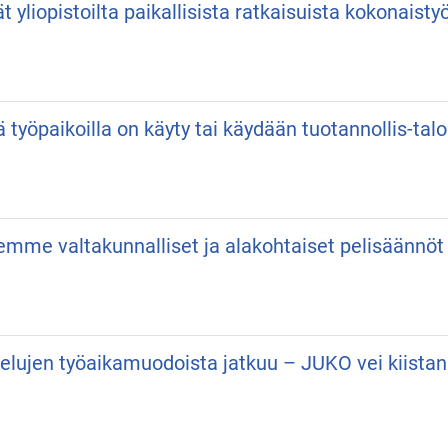
vät yliopistoilta paikallisista ratkaisuista kokonaist
ä työpaikoilla on käyty tai käydään tuotannollis-talo
semme valtakunnalliset ja alakohtaiset pelisäännöt
velujen työaikamuodoista jatkuu – JUKO vei kiist