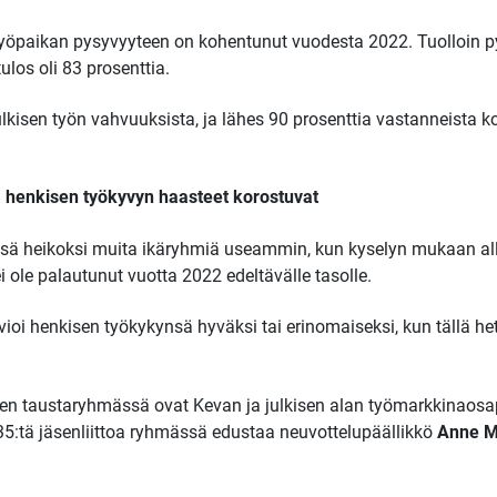
työpaikan pysyvyyteen on kohentunut vuodesta 2022. Tuolloin py
ulos oli 83 prosenttia.
lkisen työn vahvuuksista, ja lähes 90 prosenttia vastanneista
 henkisen työkyvyn haasteet korostuvat
sä heikoksi muita ikäryhmiä useammin, kun kyselyn mukaan alle
i ole palautunut vuotta 2022 edeltävälle tasolle.
vioi henkisen työkykynsä hyväksi tai erinomaiseksi, kun tällä het
n taustaryhmässä ovat Kevan ja julkisen alan työmarkkinaosap
35:tä jäsenliittoa ryhmässä edustaa neuvottelupäällikkö
Anne M