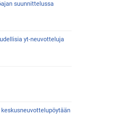
yöajan suunnittelussa
udellisia yt-neuvotteluja
an keskusneuvottelupöytään