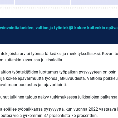
invointialueiden, valtion ja työntekijä kokee kuitenkin epäv
yöntekijöistä arvioi työnsä tärkeäksi ja merkitykselliseksi. Keva
 kuitenkin kasvussa julkisaloilla.
a valtion työntekijöiden luottamus työpaikan pysyvyyteen on osi
kijä kokee epävarmuutta työnsä jatkuvuudesta. Valtiolla poikke
at maanpuolustus ja rajavartiointi.
ntunut julkinen talous näkyy tutkimuksessa julkisalojen palkans
a epäilee työpaikkansa pysyvyyttä, kun vuonna 2022 vastaava luk
utosi vielä jyrkemmin 87 prosentista 76 prosenttiin.