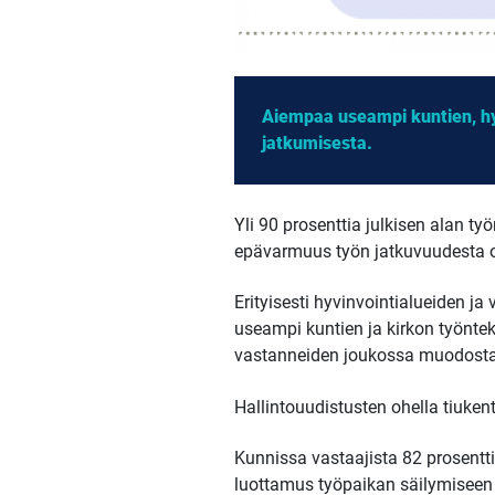
Aiempaa useampi kuntien, hyv
jatkumisesta.
Yli 90 prosenttia julkisen alan t
epävarmuus työn jatkuvuudesta on
Erityisesti hyvinvointialueiden j
useampi kuntien ja kirkon työnte
vastanneiden joukossa muodostav
Hallintouudistusten ohella tiuke
Kunnissa vastaajista 82 prosentti
luottamus työpaikan säilymiseen p