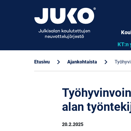
Kou
KT:n 
chevron_right
chevron_right
Etusivu
Ajankohtaista
Työhyvin
Työhyvinvoint
alan työnteki
20.2.2025