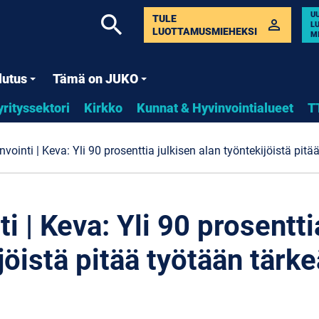
U
search
TULE
perm_identity
L
LUOTTAMUSMIEHEKSI
M
lutus
Tämä on JUKO
yrityssektori
Kirkko
Kunnat & Hyvinvointialueet
T
vointi | Keva: Yli 90 prosenttia julkisen alan työntekijöistä pit
i | Keva: Yli 90 prosentti
jöistä pitää työtään tärk