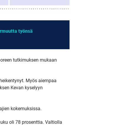
armuutta työnsä
n tuoreen tutkimuksen mukaan
n heikentynyt. Myös aiempaa
uksen Kevan kyselyyn
aajien kokemuksissa.
u oli 78 prosenttia. Valtiolla