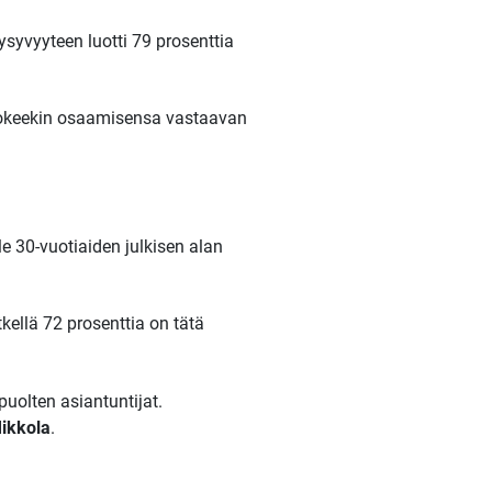
syvyyteen luotti 79 prosenttia
 kokeekin osaamisensa vastaavan
 30-vuotiaiden julkisen alan
kellä 72 prosenttia on tätä
uolten asiantuntijat.
ikkola
.