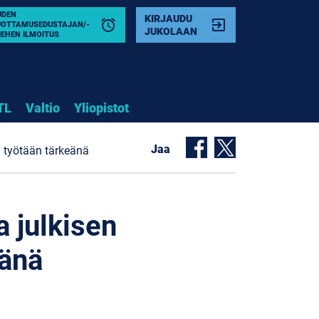
UDEN
KIRJAUDU
alarm
exit_to_app
UOTTAMUSEDUSTAJAN/-
JUKOLAAN
IEHEN ILMOITUS
TL
Valtio
Yliopistot
Jaa
ää työtään tärkeänä
a julkisen
eänä