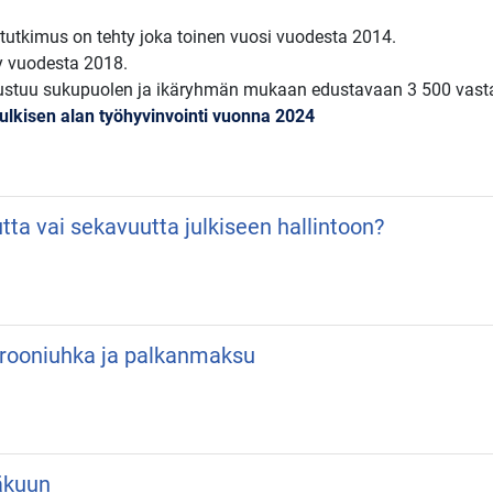
a tutkimus on tehty joka toinen vuosi vuodesta 2014.
ty vuodesta 2018.
rustuu sukupuolen ja ikäryhmän mukaan edustavaan 3 500 vast
ulkisen alan työhyvinvointi vuonna 2024
utta vai sekavuutta julkiseen hallintoon?
 Drooniuhka ja palkanmaksu
äkuun