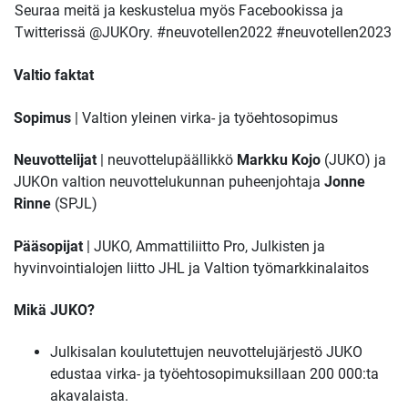
Seuraa meitä ja keskustelua myös Facebookissa ja
Twitterissä @JUKOry. #neuvotellen2022 #neuvotellen2023
Valtio faktat
Sopimus
| Valtion yleinen virka- ja työehtosopimus
Neuvottelijat
| neuvottelupäällikkö
Markku Kojo
(JUKO) ja
JUKOn valtion neuvottelukunnan puheenjohtaja
Jonne
Rinne
(SPJL)
Pääsopijat
| JUKO, Ammattiliitto Pro, Julkisten ja
hyvinvointialojen liitto JHL ja Valtion työmarkkinalaitos
Mikä JUKO?
Julkisalan koulutettujen neuvottelujärjestö JUKO
edustaa virka- ja työehtosopimuksillaan 200 000:ta
akavalaista.