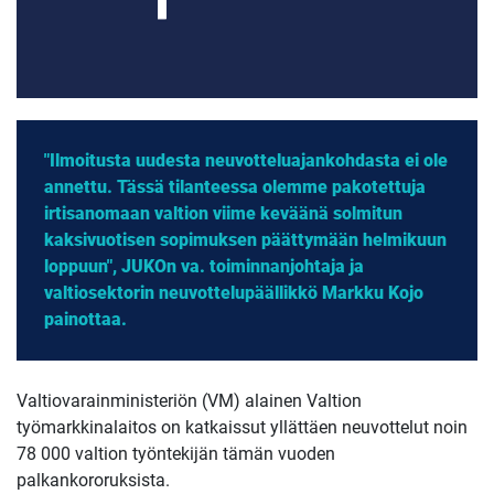
"Ilmoitusta uudesta neuvotteluajankohdasta ei ole
annettu. Tässä tilanteessa olemme pakotettuja
irtisanomaan valtion viime keväänä solmitun
kaksivuotisen sopimuksen päättymään helmikuun
loppuun", JUKOn va. toiminnanjohtaja ja
valtiosektorin neuvottelupäällikkö Markku Kojo
painottaa.
Valtiovarainministeriön (VM) alainen Valtion
työmarkkinalaitos on katkaissut yllättäen neuvottelut noin
78 000 valtion työntekijän tämän vuoden
palkankororuksista.