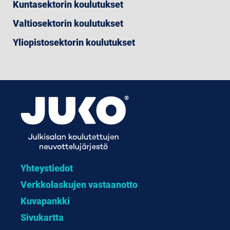
Kuntasektorin koulutukset
Valtiosektorin koulutukset
Yliopistosektorin koulutukset
Yhteystiedot
Verkkolaskujen vastaanotto
Kuvapankki
Sivukartta