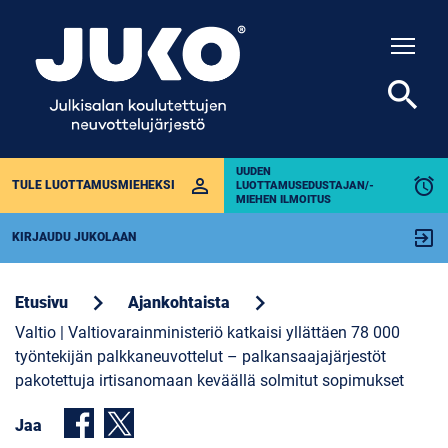
Togg
search
UUDEN
perm_identity
alarm
TULE LUOTTAMUSMIEHEKSI
LUOTTAMUSEDUSTAJAN/-
MIEHEN ILMOITUS
exit_to_app
KIRJAUDU JUKOLAAN
chevron_right
chevron_right
Etusivu
Ajankohtaista
Valtio | Valtiovarainministeriö katkaisi yllättäen 78 000
työntekijän palkkaneuvottelut – palkansaajajärjestöt
pakotettuja irtisanomaan keväällä solmitut sopimukset
Jaa