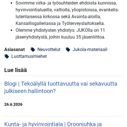
Sovimme virka- ja työsuhteiden ehdoista kunnissa,
hyvinvointialueilla, valtiolla, yliopistoissa, evankelis-
luterilaisessa kirkossa sekä Avainta-aloilla,
Kansallisgalleriassa ja Työterveyslaitoksella.
Olemme yhdistysten yhdistys: JUKOlla on 11
jäsenyhdistystä, joihin kuuluu 35 jäsenliittoa.
Asiasanat
Neuvottelut
Jukola-materiaali
local_offer
local_offer
Luottamusmiehet
local_offer
Lue lisää
Blogi | Tekoälyllä tuottavuutta vai sekavuutta
julkiseen hallintoon?
26.6.2026
Kunta- ja hyvinvointiala | Drooniuhka ja