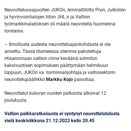
Neuvotteluosapuolten JUKOn, Ammattiliitto Pron, Julkisten
ja hyvinvointialojen liiton JHL:n ja Valtion
työmarkkinalaitoksen oli määrä neuvotella huomenna
torstaina.
– Ilmoitusta uudesta neuvotteluajankohdasta ei ole
annettu. Tässä tilanteessa olemme pakotettuja
irtisanomaan valtion viime keväänä solmitun
kaksivuotisen sopimuksen päättymään helmikuun
loppuun, JUKOn va. toiminnanjohtaja ja valtiosektorin
neuvottelupäällikkö
Markku Kojo
painottaa.
Neuvottelut kuluvan vuoden palkoista alkoivat 12.
joulukuuta.
Valtion palkkaratkaisusta ei syntynyt neuvottelutulosta
vielä keskiviikkona 21.12.2022 kello 20.45