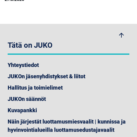
arrow_upwards
Tätä on JUKO
Yhteystiedot
JUKOn jäsenyhdistykset & liitot
Hallitus ja toimielimet
JUKOn säännöt
Kuvapankki
Näin järjestät luottamusmiesvaalit | kunnissa ja
hyvinvointialueilla luottamusedustajavaalit