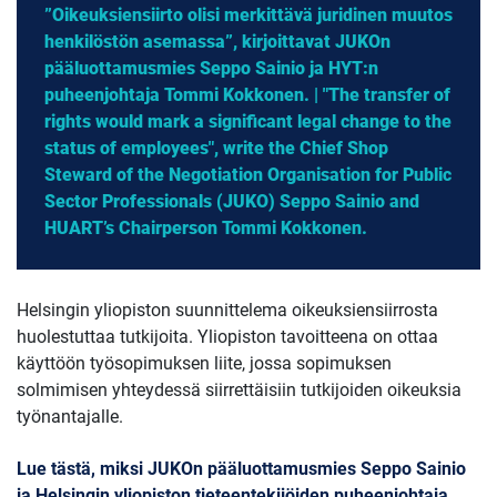
”Oikeuksiensiirto olisi merkittävä juridinen muutos
henkilöstön asemassa”, kirjoittavat JUKOn
pääluottamusmies Seppo Sainio ja HYT:n
puheenjohtaja Tommi Kokkonen. | "The transfer of
rights would mark a significant legal change to the
status of employees", write the Chief Shop
Steward of the Negotiation Organisation for Public
Sector Professionals (JUKO) Seppo Sainio and
HUART’s Chairperson Tommi Kokkonen.
Helsingin yliopiston suunnittelema oikeuksiensiirrosta
huolestuttaa tutkijoita. Yliopiston tavoitteena on ottaa
käyttöön työsopimuksen liite, jossa sopimuksen
solmimisen yhteydessä siirrettäisiin tutkijoiden oikeuksia
työnantajalle.
Lue tästä, miksi JUKOn pääluottamusmies Seppo Sainio
ja Helsingin yliopiston tieteentekijöiden puheenjohtaja