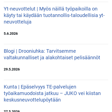
Yt-neuvottelut | Myös näillä työpaikoilla on
käyty tai käydään tuotannollis-taloudellisia yt-
neuvotteluja
5.6.2026
Blogi | Drooniuhka: Tarvitsemme
valtakunnalliset ja alakohtaiset pelisäännöt
29.5.2026
Kunta | Epäselvyys TE-palvelujen
työaikamuodoista jatkuu – JUKO vei kiistan
keskusneuvottelupöytään
27.5.2026