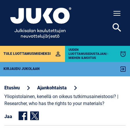
Togg
search
UUDEN
perm_identity
alarm
TULE LUOTTAMUSMIEHEKSI
LUOTTAMUSEDUSTAJAN/-
MIEHEN ILMOITUS
exit_to_app
KIRJAUDU JUKOLAAN
chevron_right
chevron_right
Etusivu
Ajankohtaista
Yliopistolainen, kenellä on oikeus tutkimusaineistoosi? |
Researcher, who has the rights to your materials?
Jaa