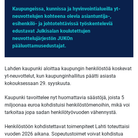
Kaupungeissa, kunnissa ja hyvinvointialueilla yt-
neuvottelujen kohteena olevia asiantuntija-,
esihenkilö- ja johtotehtävissä työskenteleviä
edustavat Julkisalan koulutettujen
neuvottelujärjestön JUKOn
pääluottamusedustajat.
Lahden kaupunki aloittaa kaupungin henkilöstöä koskevat
yt-neuvottelut, kun kaupunginhallitus päätti asiasta
kokouksessaan 29. syyskuuta.
Kaupunki tavoittelee nyt huomattavia säästöjä, joista 5
miljoonaa euroa kohdistuisi henkilöstömenoihin, mikä voi
tarkoitaa jopa sadan henkilötyövuoden vähennystä.
Henkilöstöön kohdistettavat toimenpiteet Lahti toteuttaisi
vuoden 2026 aikana. Sopeutustoimet voivat kohdistua