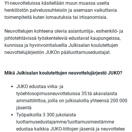
Yt-neuvotteluissa käsitellään muun muassa useita
henkilöstön palvelussuhteisiin ja asemaan vaikuttavia
toimenpiteitä kuten lomautuksia tai irtisanomisia.
Neuvottelujen kohteena olevia asiantuntija-, esihenkilö- ja
johtotehtävissä työskenteleviä edustavat kaupungeissa,
kunnissa ja hyvinvointialueilla Julkisalan koulutettujen
neuvottelujärjestön JUKOn pääluottamusedustajat.
Mikä Julkisalan koulutettujen neuvottelujärjestö JUKO?
JUKO edustaa virka- ja
työehtosopimusneuvotteluissa 35:tä akavalaista
ammattiliittoa, joilla on julkisaloilla yhteensä 200 000
jäsentä
Työpaikoilla 3 300 jukolaista
luottamusedustajamme/luottamusmiestämme
edustaa kaikkia JUKO-liittojen jäseniä ja neuvottelee