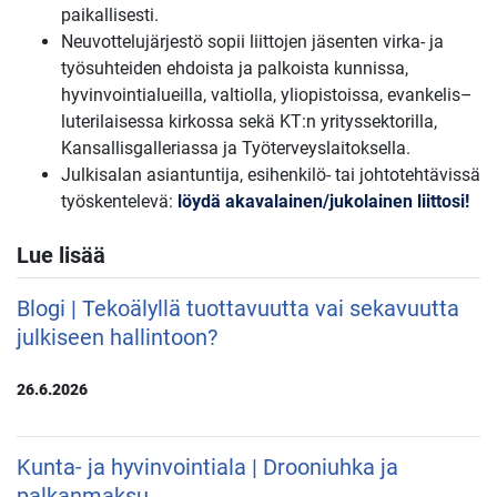
paikallisesti.
Neuvottelujärjestö sopii liittojen jäsenten virka- ja
työsuhteiden ehdoista ja palkoista kunnissa,
hyvinvointialueilla, valtiolla, yliopistoissa, evankelis–
luterilaisessa kirkossa sekä KT:n yrityssektorilla,
Kansallisgalleriassa ja Työterveyslaitoksella.
Julkisalan asiantuntija, esihenkilö- tai johtotehtävissä
työskentelevä:
löydä akavalainen/jukolainen liittosi!
Lue lisää
Blogi | Tekoälyllä tuottavuutta vai sekavuutta
julkiseen hallintoon?
26.6.2026
Kunta- ja hyvinvointiala | Drooniuhka ja
palkanmaksu