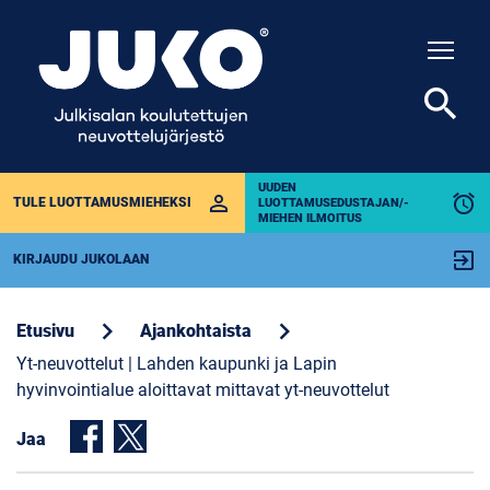
Togg
search
UUDEN
perm_identity
alarm
TULE LUOTTAMUSMIEHEKSI
LUOTTAMUSEDUSTAJAN/-
MIEHEN ILMOITUS
exit_to_app
KIRJAUDU JUKOLAAN
chevron_right
chevron_right
Etusivu
Ajankohtaista
Yt-neuvottelut | Lahden kaupunki ja Lapin
hyvinvointialue aloittavat mittavat yt-neuvottelut
Jaa