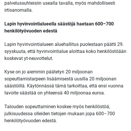
palvelussuhteisiin usealla tavalla, myös mahdollisesti
irtisanomalla.
Lapin hyvinvointialueella säästöjä haetaan 600–700
henkilötyövuoden edestä
Lapin hyvinvointialueen aluehallitus puolestaan päätti 29.
syyskuuta, että hyvinvointialue aloittaa koko henkilöstöään
koskevat yt-neuvottelut.
Kyse on jo aiemmin päätetyn 20 miljoonan
sopeuttamistarpeen lisäämisestä uusilla 20 miljoonan
säästöillä. Käytönnässä tämä tarkoittaa, että ensi vuonna
tavoite säästää on yhteensä 40 miljoonaa euroa.
Talouden sopeuttaminen koskee myös henkilöstöä,
julkisuudessa olleiden tietojen mukaan jopa 600–700
henkilötyövuoden edestä.