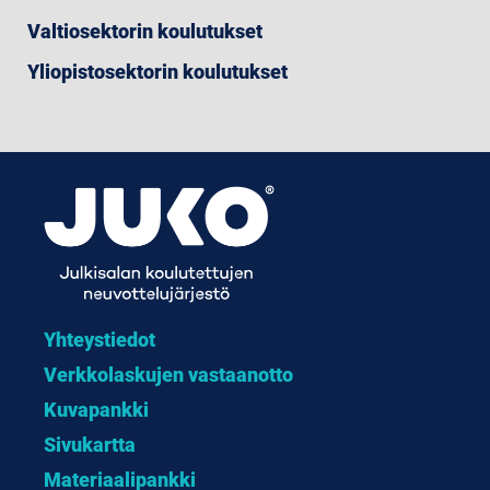
Valtiosektorin koulutukset
Yliopistosektorin koulutukset
Yhteystiedot
Verkkolaskujen vastaanotto
Kuvapankki
Sivukartta
Materiaalipankki