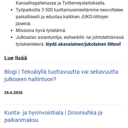
Kansallisgalleriassa ja Työterveyslaitoksella.
Työpaikoilla 3 500 luottamusmiestämme neuvottelee
paikallisesti ja edustaa kaikkien JUKO-liittojen
jäseniä.
Missiona hyvä työelämä.
Julkisalan asiantuntija, esihenkilö- tai johtotehtävissä
työskentelevä:
löydä akavalainen/jukolainen liittosi!
Lue lisää
Blogi | Tekoälyllä tuottavuutta vai sekavuutta
julkiseen hallintoon?
26.6.2026
Kunta- ja hyvinvointiala | Drooniuhka ja
palkanmaksu