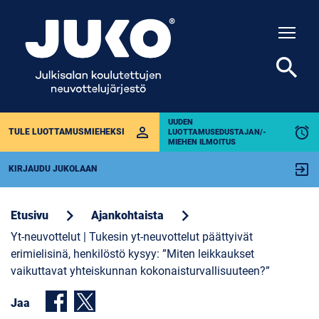
Togg
search
UUDEN
perm_identity
alarm
TULE LUOTTAMUSMIEHEKSI
LUOTTAMUSEDUSTAJAN/-
MIEHEN ILMOITUS
exit_to_app
KIRJAUDU JUKOLAAN
chevron_right
chevron_right
Etusivu
Ajankohtaista
Yt-neuvottelut | Tukesin yt-neuvottelut päättyivät
erimielisinä, henkilöstö kysyy: ”Miten leikkaukset
vaikuttavat yhteiskunnan kokonaisturvallisuuteen?”
Jaa