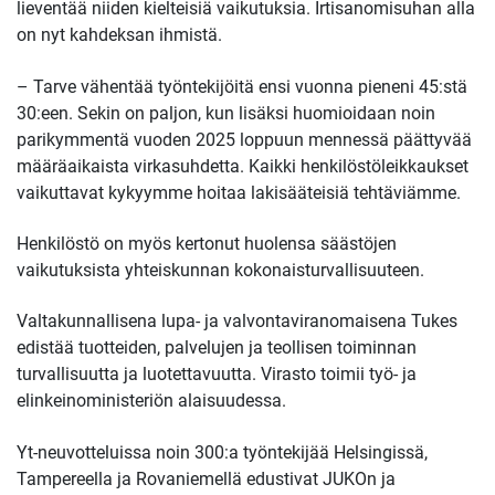
lieventää niiden kielteisiä vaikutuksia. Irtisanomisuhan alla
on nyt kahdeksan ihmistä.
– Tarve vähentää työntekijöitä ensi vuonna pieneni 45:stä
30:een. Sekin on paljon, kun lisäksi huomioidaan noin
parikymmentä vuoden 2025 loppuun mennessä päättyvää
määräaikaista virkasuhdetta. Kaikki henkilöstöleikkaukset
vaikuttavat kykyymme hoitaa lakisääteisiä tehtäviämme.
Henkilöstö on myös kertonut huolensa säästöjen
vaikutuksista yhteiskunnan kokonaisturvallisuuteen.
Valtakunnallisena lupa- ja valvontaviranomaisena Tukes
edistää tuotteiden, palvelujen ja teollisen toiminnan
turvallisuutta ja luotettavuutta. Virasto toimii työ- ja
elinkeinoministeriön alaisuudessa.
Yt-neuvotteluissa noin 300:a työntekijää Helsingissä,
Tampereella ja Rovaniemellä edustivat JUKOn ja