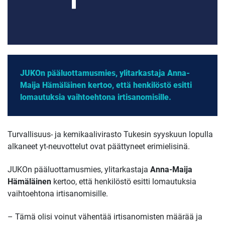
JUKOn pääluottamusmies, ylitarkastaja Anna-
Maija Hämäläinen kertoo, että henkilöstö esitti
lomautuksia vaihtoehtona irtisanomisille.
Turvallisuus- ja kemikaalivirasto Tukesin syyskuun lopulla
alkaneet yt-neuvottelut ovat päättyneet erimielisinä.
JUKOn pääluottamusmies, ylitarkastaja
Anna-Maija
Hämäläinen
kertoo, että
henkilöstö esitti lomautuksia
vaihtoehtona irtisanomisille.
– Tämä olisi voinut vähentää irtisanomisten määrää ja