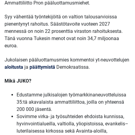
Ammattiliitto Pron pääluottamusmiehet.
Syy vähentää työntekijöitä on valtion talousarvioissa
pienentynyt rahoitus. Säästötavoite vuoteen 2027
mennessä on noin 22 prosenttia viraston rahoituksesta.
Tänä vuonna Tukesin menot ovat noin 34,7 miljoonaa
euroa.
Jukolaisen pääluottamusmies kommentoi yt-neuvottelujen
aloitusta
ja
päättymistä
Demokraatissa.
Mikä JUKO?
Edustamme julkisalojen työmarkkinaneuvotteluissa
35:tä akavalaista ammattiliittoa, joilla on yhteensä
200 000 jäsentä.
Sovimme virka- ja työsuhteiden ehdoista kunnissa,
hyvinvointialueilla, valtiolla, yliopistoissa, evankelis–
luterilaisessa kirkossa sekä Avainta-aloilla,