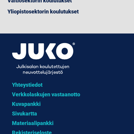
Valtiosektorin koulutukset
Yliopistosektorin koulutukset
Yhteystiedot
Verkkolaskujen vastaanotto
Kuvapankki
Sivukartta
Materiaalipankki
Rekisteriseloste