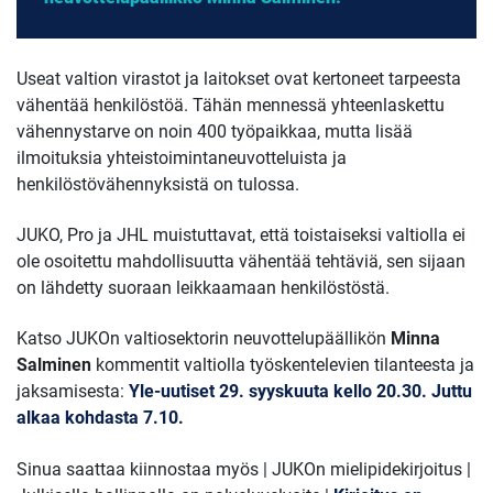
Useat valtion virastot ja laitokset ovat kertoneet tarpeesta
vähentää henkilöstöä. Tähän mennessä yhteenlaskettu
vähennystarve on noin 400 työpaikkaa, mutta lisää
ilmoituksia yhteistoimintaneuvotteluista ja
henkilöstövähennyksistä on tulossa.
JUKO, Pro ja JHL muistuttavat, että toistaiseksi valtiolla ei
ole osoitettu mahdollisuutta vähentää tehtäviä, sen sijaan
on lähdetty suoraan leikkaamaan henkilöstöstä.
Katso JUKOn valtiosektorin neuvottelupäällikön
Minna
Salminen
kommentit valtiolla työskentelevien tilanteesta ja
jaksamisesta:
Yle-uutiset 29. syyskuuta kello 20.30. Juttu
alkaa kohdasta 7.10.
Sinua saattaa kiinnostaa myös | JUKOn mielipidekirjoitus |