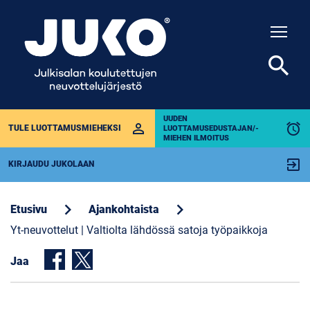
Togg
search
UUDEN
perm_identity
alarm
TULE LUOTTAMUSMIEHEKSI
LUOTTAMUSEDUSTAJAN/-
MIEHEN ILMOITUS
exit_to_app
KIRJAUDU JUKOLAAN
chevron_right
chevron_right
Etusivu
Ajankohtaista
Yt-neuvottelut | Valtiolta lähdössä satoja työpaikkoja
Jaa