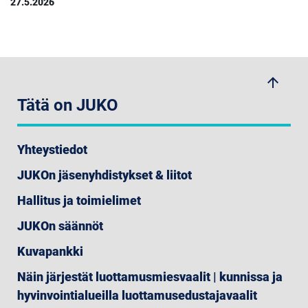
27.5.2026
arrow_upwards
Tätä on JUKO
Yhteystiedot
JUKOn jäsenyhdistykset & liitot
Hallitus ja toimielimet
JUKOn säännöt
Kuvapankki
Näin järjestät luottamusmiesvaalit | kunnissa ja
hyvinvointialueilla luottamusedustajavaalit