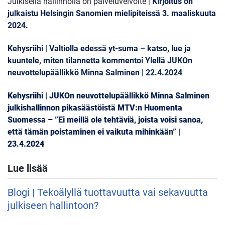
Julkisella hallinnolla on palveluvelvoite |
Kirjoitus on
julkaistu Helsingin Sanomien mielipiteissä 3. maaliskuuta
2024.
Kehysriihi | Valtiolla edessä yt-suma – katso, lue ja
kuuntele, miten tilannetta kommentoi Ylellä JUKOn
neuvottelupäällikkö Minna Salminen | 22.4.2024
Kehysriihi | JUKOn neuvottelupäällikkö Minna Salminen
julkishallinnon pikasäästöistä MTV:n Huomenta
Suomessa – ”Ei meillä ole tehtäviä, joista voisi sanoa,
että tämän poistaminen ei vaikuta mihinkään” |
23.4.2024
Lue lisää
Blogi | Tekoälyllä tuottavuutta vai sekavuutta
julkiseen hallintoon?