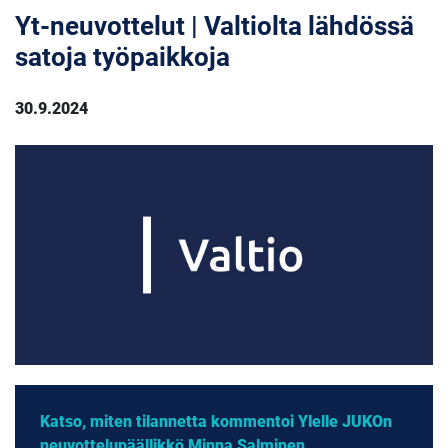
Yt-neuvottelut | Valtiolta lähdössä
satoja työpaikkoja
30.9.2024
Katso, miten tilannetta kommentoi Ylelle JUKOn
neuvottelupäällikkö Minna Salminen.