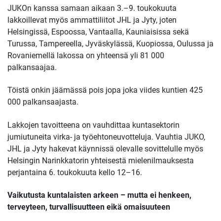
JUKOn kanssa samaan aikaan 3.–9. toukokuuta
lakkoillevat myös ammattiliitot JHL ja Jyty, joten
Helsingissä, Espoossa, Vantaalla, Kauniaisissa sekä
Turussa, Tampereella, Jyväskylässä, Kuopiossa, Oulussa ja
Rovaniemellä lakossa on yhteensä yli 81 000
palkansaajaa.
Töistä onkin jäämässä pois jopa joka viides kuntien 425
000 palkansaajasta.
Lakkojen tavoitteena on vauhdittaa kuntasektorin
jumiutuneita virka- ja työehtoneuvotteluja. Vauhtia JUKO,
JHL ja Jyty hakevat käynnissä olevalle sovittelulle myös
Helsingin Narinkkatorin yhteisestä mielenilmauksesta
perjantaina 6. toukokuuta kello 12–16.
Vaikutusta kuntalaisten arkeen – mutta ei henkeen,
terveyteen, turvallisuutteen eikä omaisuuteen