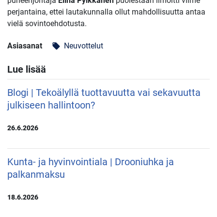
puheenjohtaja
Elina Pylkkänen
puolestaan ilmoitti viime
perjantaina, ettei lautakunnalla ollut mahdollisuutta antaa
vielä sovintoehdotusta.
Asiasanat
Neuvottelut
local_offer
Lue lisää
Blogi | Tekoälyllä tuottavuutta vai sekavuutta
julkiseen hallintoon?
26.6.2026
Kunta- ja hyvinvointiala | Drooniuhka ja
palkanmaksu
18.6.2026