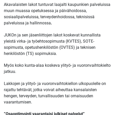
Akavalaisten lakot tuntuvat laajalti kaupunkien palveluissa
muun muassa opetuksessa ja päivähoidossa,
sosiaalipalveluissa, terveydenhoidossa, teknisissä
palveluissa ja hallinnossa
.
JUKOn ja sen jäsenliittojen lakot koskevat kunnallista
yleistä virka- ja työehtosopimusta (KVTES), SOTE-
sopimusta, opetushenkilöstön (OVTES) ja teknisen
henkilöstön (TS) sopimuksia.
Myös koko kunta-alaa koskeva ylityö- ja vuoronvaihtokielto
jatkuu.
Lakkojen ja ylityö- ja vuoronvaihtokiellon ulkopuolelle on
rajattu tehtävät, jotka voivat aiheuttaa kansalaisten
hengen, terveyden, turvallisuuden tai omaisuuden
vaarantumisen.
”Osaoptimointi vaarantaisi julkiset palvelut”