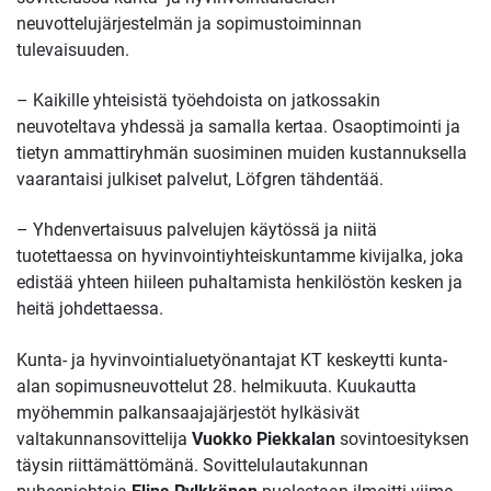
neuvottelujärjestelmän ja sopimustoiminnan
tulevaisuuden.
– Kaikille yhteisistä työehdoista on jatkossakin
neuvoteltava yhdessä ja samalla kertaa. Osaoptimointi ja
tietyn ammattiryhmän suosiminen muiden kustannuksella
vaarantaisi julkiset palvelut, Löfgren tähdentää.
– Yhdenvertaisuus palvelujen käytössä ja niitä
tuotettaessa on hyvinvointiyhteiskuntamme kivijalka, joka
edistää yhteen hiileen puhaltamista henkilöstön kesken ja
heitä johdettaessa.
Kunta- ja hyvinvointialuetyönantajat KT keskeytti kunta-
alan sopimusneuvottelut 28. helmikuuta. Kuukautta
myöhemmin palkansaajajärjestöt hylkäsivät
valtakunnansovittelija
Vuokko Piekkalan
sovintoesityksen
täysin riittämättömänä. Sovittelulautakunnan