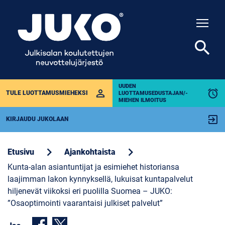
Togg
search
UUDEN
perm_identity
alarm
TULE LUOTTAMUSMIEHEKSI
LUOTTAMUSEDUSTAJAN/-
MIEHEN ILMOITUS
exit_to_app
KIRJAUDU JUKOLAAN
chevron_right
chevron_right
Etusivu
Ajankohtaista
Kunta-alan asiantuntijat ja esimiehet historiansa
laajimman lakon kynnyksellä, lukuisat kuntapalvelut
hiljenevät viikoksi eri puolilla Suomea – JUKO:
”Osaoptimointi vaarantaisi julkiset palvelut”