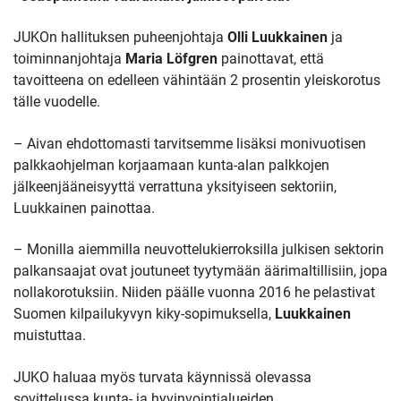
JUKOn hallituksen puheenjohtaja
Olli Luukkainen
ja
toiminnanjohtaja
Maria Löfgren
painottavat, että
tavoitteena on edelleen vähintään 2 prosentin yleiskorotus
tälle vuodelle.
– Aivan ehdottomasti tarvitsemme lisäksi monivuotisen
palkkaohjelman korjaamaan kunta-alan palkkojen
jälkeenjääneisyyttä verrattuna yksityiseen sektoriin,
Luukkainen painottaa.
– Monilla aiemmilla neuvottelukierroksilla julkisen sektorin
palkansaajat ovat joutuneet tyytymään äärimaltillisiin, jopa
nollakorotuksiin. Niiden päälle vuonna 2016 he pelastivat
Suomen kilpailukyvyn kiky-sopimuksella,
Luukkainen
muistuttaa.
JUKO haluaa myös turvata käynnissä olevassa
sovittelussa kunta- ja hyvinvointialueiden