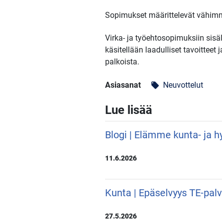
Sopimukset määrittelevät vähimmä
Virka- ja työehtosopimuksiin sisäl
käsitellään laadulliset tavoittee
palkoista.
Asiasanat
Neuvottelut
local_offer
Lue lisää
Blogi | Elämme kunta- ja hy
11.6.2026
Kunta | Epäselvyys TE-pal
27.5.2026