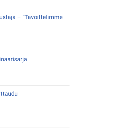
dustaja – ”Tavoittelimme
inaarisarja
ittaudu