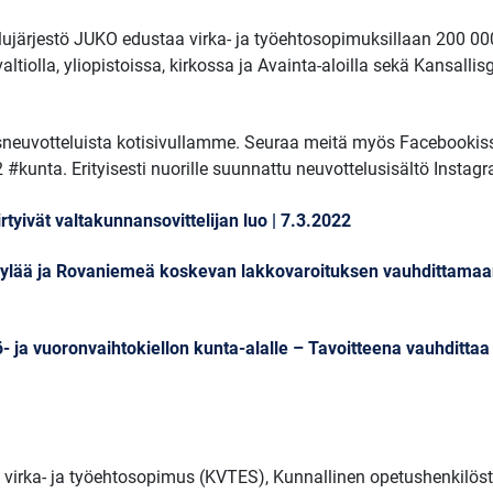
elujärjestö JUKO edustaa virka- ja työehtosopimuksillaan 200 00
ltiolla, yliopistoissa, kirkossa ja Avainta-aloilla sekä Kansallisg
euvotteluista kotisivullamme. Seuraa meitä myös Facebookis
 #kunta. Erityisesti nuorille suunnattu neuvottelusisältö Instag
rtyivät valtakunnansovittelijan luo | 7.3.2022
äskylää ja Rovaniemeä koskevan lakkovaroituksen vauhdittama
yö- ja vuoronvaihtokiellon kunta-alalle – Tavoitteena vauhditta
n virka- ja työehtosopimus (KVTES), Kunnallinen opetushenkilös