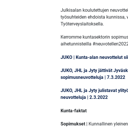
Julkisalan koulutettujen neuvott
työsuhteiden ehdoista kunnissa, va
Työterveyslaitoksella.
Kerromme kuntasektorin sopimusn
aihetunnisteilla #neuvotellen2022
JUKO | Kunta-alan neuvottelut sii
JUKO, JHL ja Jyty jättivät Jyv
sopimusneuvotteluja | 7.3.2022
JUKO, JHL ja Jyty julistavat ylit
neuvotteluja | 2.3.2022
Kunta-faktat
Sopimukset
| Kunnallinen yleine