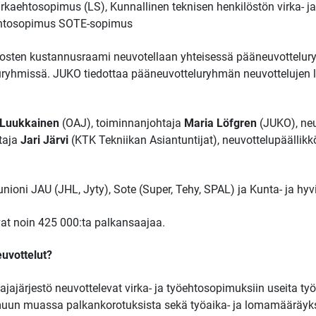
rkaehtosopimus (LS), Kunnallinen teknisen henkilöstön virka- j
kaehtosopimus SOTE-sopimus
osten kustannusraami neuvotellaan yhteisessä pääneuvottelu
ryhmissä. JUKO tiedottaa pääneuvotteluryhmän neuvottelujen l
i Luukkainen
(OAJ), toiminnanjohtaja
Maria Löfgren
(JUKO), neu
htaja
Jari Järvi
(KTK Tekniikan Asiantuntijat), neuvottelupäällik
unioni JAU (JHL, Jyty), Sote (Super, Tehy, SPAL) ja Kunta- ja hy
at noin 425 000:ta palkansaajaa.
euvottelut?
tajajärjestö neuvottelevat virka- ja työehtosopimuksiin useita ty
 muun muassa palkankorotuksista sekä työaika- ja lomamääräyks