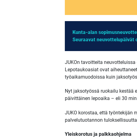
Kunta-alan sopimusneuvottelu
Seuraavat neuvottelupäivät ov
JUKOn tavoitteita neuvotteluissa
Lepotaukoasiat ovat aiheuttaneet l
työaikamuodoissa kuin jaksotyös
Nyt jaksotyössä ruokailu kestää 
päivittäinen lepoaika – eli 30 m
JUKO korostaa, että työntekijän m
palvelutuotannon tuloksellisuut
Yleiskorotus ja palkkaohjelma