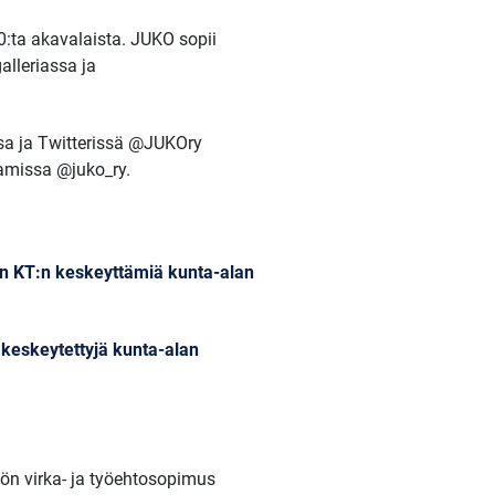
0:ta akavalaista. JUKO sopii
alleriassa ja
sa ja Twitterissä @JUKOry
ramissa @juko_ry.
an KT:n keskeyttämiä kunta-alan
a keskeytettyjä kunta-alan
tön virka- ja työehtosopimus