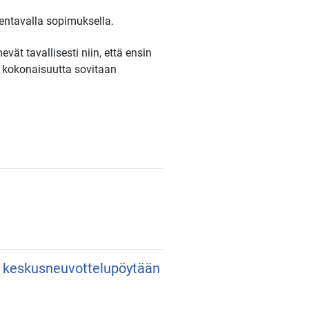
entavalla sopimuksella.
vät tavallisesti niin, että ensin
a kokonaisuutta sovitaan
an keskusneuvottelupöytään