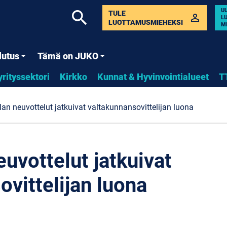
U
search
TULE
perm_identity
L
LUOTTAMUSMIEHEKSI
M
lutus
Tämä on JUKO
yrityssektori
Kirkko
Kunnat & Hyvinvointialueet
T
lan neuvottelut jatkuivat valtakunnansovittelijan luona
uvottelut jatkuivat
vittelijan luona