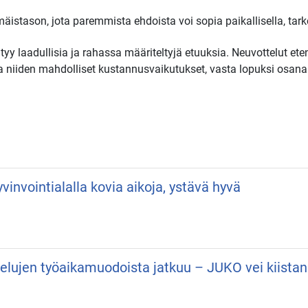
istason, jota paremmista ehdoista voi sopia paikallisella, tark
tyy laadullisia ja rahassa määriteltyjä etuuksia. Neuvottelut etene
t ja niiden mahdolliset kustannusvaikutukset, vasta lopuksi osan
vinvointialalla kovia aikoja, ystävä hyvä
velujen työaikamuodoista jatkuu – JUKO vei kiist