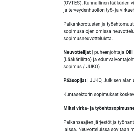
(OVTES), Kunnallinen lääkärien vi
ja terveydenhuollon työ- ja vir
Palkankorotusten ja työehtomuut
sopimusalojen omissa neuvottelu
sopimusneuvotteluista.
Neuvottelijat
| puheenjohtaja
Oll
(Lääkäriliitto) ja edunvalvontajo
sopimus / JUKO)
Pääsopijat
| JUKO, Julkisen alan 
Kuntasektorin sopimukset koskev
Miksi virka- ja työehtosopimusn
Palkansaajien järjestöt ja työnan
laissa. Neuvotteluissa sovitaan