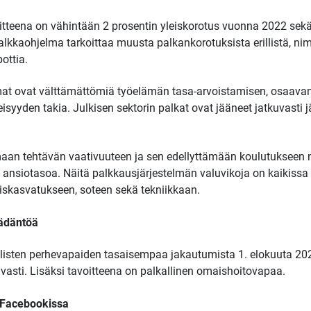
teena on vähintään 2 prosentin yleiskorotus vuonna 2022 sek
Palkkaohjelma tarkoittaa muusta palkankorotuksista erillistä,
ottia.
mat ovat välttämättömiä työelämän tasa-arvoistamisen, osaav
isyyden takia. Julkisen sektorin palkat ovat jääneet jatkuvasti j
aan tehtävän vaativuuteen ja sen edellyttämään koulutukseen 
n ansiotasoa. Näitä palkkausjärjestelmän valuvikoja on kaikissa
aiskasvatukseen, soteen sekä tekniikkaan.
ädäntöä
listen perhevapaiden tasaisempaa jakautumista 1. elokuuta 20
sti. Lisäksi tavoitteena on palkallinen omaishoitovapaa.
a Facebookissa