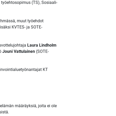
a työehtosopimus (TS), Sosiaali-
ryhmässä, muut työehdot
isäksi KVTES- ja SOTE-
vottelujohtaja
Laura Lindholm
kö
Jouni Vattulainen
(SOTE-
vinvointialuetyönantajat KT
öelämän määräyksiä, joita ei ole
istä.