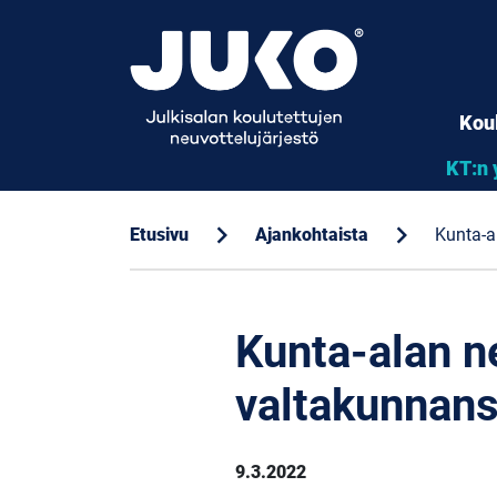
Kou
KT:n 
chevron_right
chevron_right
Etusivu
Ajankohtaista
Kunta-a
Kunta-alan ne
valtakunnanso
9.3.2022