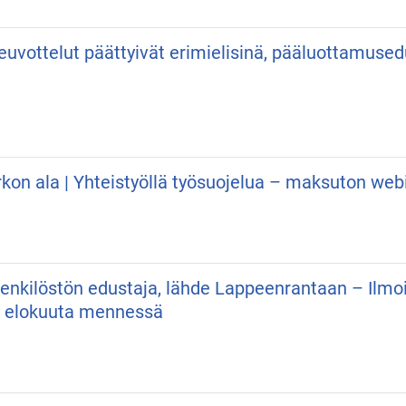
neuvottelut päättyivät erimielisinä, pääluottamuse
irkon ala | Yhteistyöllä työsuojelua – maksuton web
 Henkilöstön edustaja, lähde Lappeenrantaan – Ilmo
. elokuuta mennessä