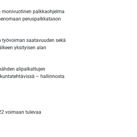
ä monivuotinen palkkaohjelma
 nimenomaan peruspalkkatason
an työvoiman saatavuuden sekä
älkeen yksityisen alan
nähden alipalkattujen
 kuntatehtävissä – hallinnosta
22 voimaan tulevaa