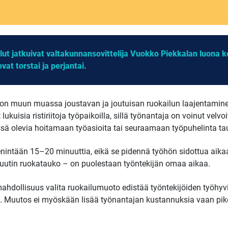
t jatkuivat valtakunnansovittelija Vuokko Piekkalan luona k
at torstai ja perjantai.
 on muun muassa joustavan ja joutuisan ruokailun laajentamine
ukuisia ristiriitoja työpaikoilla, sillä työnantaja on voinut vel
sä olevia hoitamaan työasioita tai seuraamaan työpuhelinta ta
enintään 15–20 minuuttia, eikä se pidennä työhön sidottua aika
inuutin ruokatauko – on puolestaan työntekijän omaa aikaa.
ahdollisuus valita ruokailumuoto edistää työntekijöiden työhyvi
ta. Muutos ei myöskään lisää työnantajan kustannuksia vaan pi