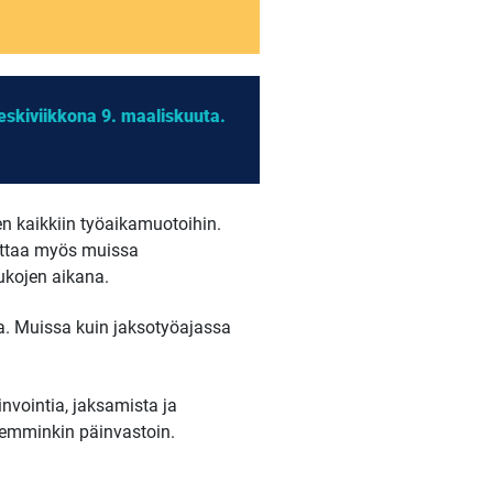
eskiviikkona 9. maaliskuuta.
n kaikkiin työaikamuotoihin.
voittaa myös muissa
ukojen aikana.
a. Muissa kuin jaksotyöajassa
nvointia, jaksamista ja
kemminkin päinvastoin.