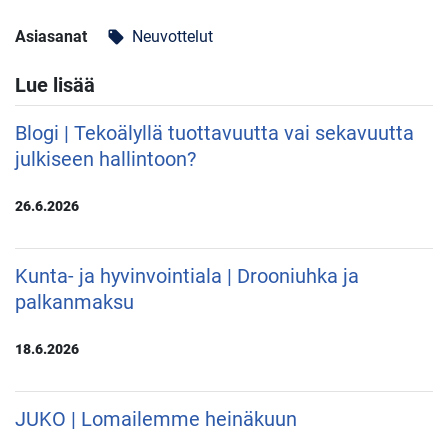
Asiasanat
Neuvottelut
local_offer
Lue lisää
Blogi | Tekoälyllä tuottavuutta vai sekavuutta
julkiseen hallintoon?
26.6.2026
Kunta- ja hyvinvointiala | Drooniuhka ja
palkanmaksu
18.6.2026
JUKO | Lomailemme heinäkuun