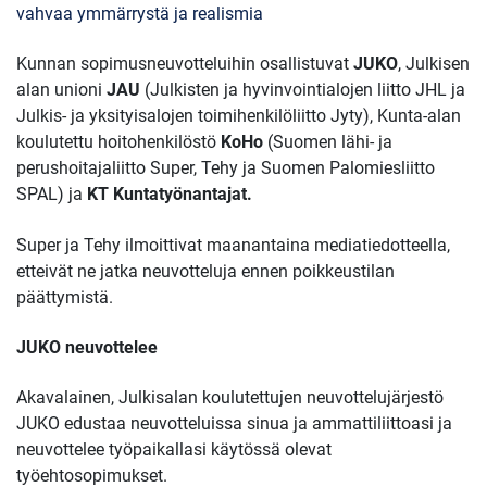
vahvaa ymmärrystä ja realismia
Kunnan sopimusneuvotteluihin osallistuvat
JUKO
, Julkisen
alan unioni
JAU
(Julkisten ja hyvinvointialojen liitto JHL ja
Julkis- ja yksityisalojen toimihenkilöliitto Jyty), Kunta-alan
koulutettu hoitohenkilöstö
KoHo
(Suomen lähi- ja
perushoitajaliitto Super, Tehy ja Suomen Palomiesliitto
SPAL) ja
KT Kuntatyönantajat.
Super ja Tehy ilmoittivat maanantaina mediatiedotteella,
etteivät ne jatka neuvotteluja ennen poikkeustilan
päättymistä.
JUKO neuvottelee
Akavalainen, Julkisalan koulutettujen neuvottelujärjestö
JUKO edustaa neuvotteluissa sinua ja ammattiliittoasi ja
neuvottelee työpaikallasi käytössä olevat
työehtosopimukset.