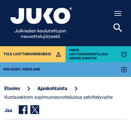
Togg
search
UUDEN
perm_identity
alarm
TULE LUOTTAMUSMIEHEKSI
LUOTTAMUSEDUSTAJAN/-
MIEHEN ILMOITUS
exit_to_app
KIRJAUDU JUKOLAAN
chevron_right
chevron_right
Etusivu
Ajankohtaista
Kuntasektorin sopimusneuvotteluissa selvittelyvaihe
Jaa