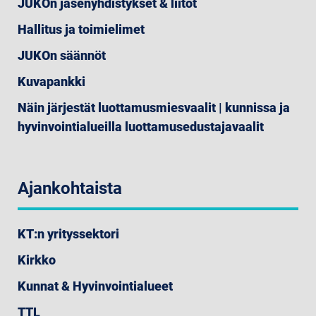
JUKOn jäsenyhdistykset & liitot
Hallitus ja toimielimet
JUKOn säännöt
Kuvapankki
Näin järjestät luottamusmiesvaalit | kunnissa ja
hyvinvointialueilla luottamusedustajavaalit
Ajankohtaista
KT:n yrityssektori
Kirkko
Kunnat & Hyvinvointialueet
TTL