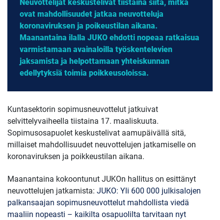
Neuvottelijat keskustelivat tiistaina siitä, mitkä
ovat mahdollisuudet jatkaa neuvotteluja
koronaviruksen ja poikeustilan aikana.
Maanantaina ilalla JUKO ehdotti nopeaa ratkaisua
varmistamaan avainaloilla työskentelevien
jaksamista ja helpottamaan yhteiskunnan
edellytyksiä toimia poikkeusoloissa.
Kuntasektorin sopimusneuvottelut jatkuivat
selvittelyvaiheella tiistaina 17. maaliskuuta.
Sopimusosapuolet keskustelivat aamupäivällä sitä,
millaiset mahdollisuudet neuvottelujen jatkamiselle on
koronaviruksen ja poikkeustilan aikana.
Maanantaina kokoontunut JUKOn hallitus on esittänyt
neuvottelujen jatkamista:
JUKO: Yli 600 000 julkisalojen
palkansaajan sopimusneuvottelut mahdollista viedä
maaliin nopeasti – kaikilta osapuolilta tarvitaan nyt