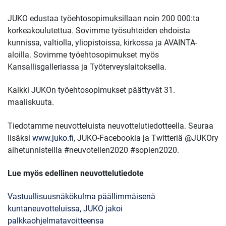
JUKO edustaa työehtosopimuksillaan noin 200 000:ta
korkeakoulutettua. Sovimme työsuhteiden ehdoista
kunnissa, valtiolla, yliopistoissa, kirkossa ja AVAINTA-
aloilla. Sovimme työehtosopimukset myös
Kansallisgalleriassa ja Työterveyslaitoksella.
Kaikki JUKOn työehtosopimukset päättyvät 31.
maaliskuuta.
Tiedotamme neuvotteluista neuvottelutiedotteella. Seuraa
lisäksi
www.juko.fi
, JUKO-Facebookia ja Twitteriä @JUKOry
aihetunnisteilla #neuvotellen2020 #sopien2020.
Lue myös edellinen neuvottelutiedote
Vastuullisuusnäkökulma päällimmäisenä
kuntaneuvotteluissa, JUKO jakoi
palkkaohjelmatavoitteensa