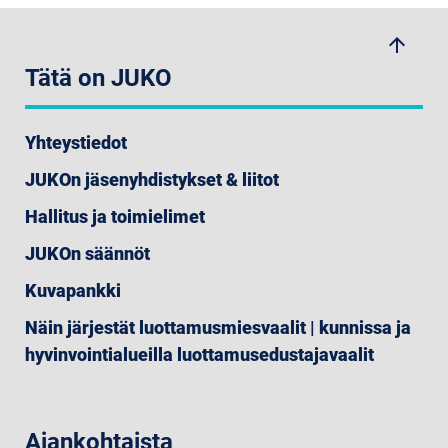
arrow_upwards
Tätä on JUKO
Yhteystiedot
JUKOn jäsenyhdistykset & liitot
Hallitus ja toimielimet
JUKOn säännöt
Kuvapankki
Näin järjestät luottamusmiesvaalit | kunnissa ja
hyvinvointialueilla luottamusedustajavaalit
Ajankohtaista