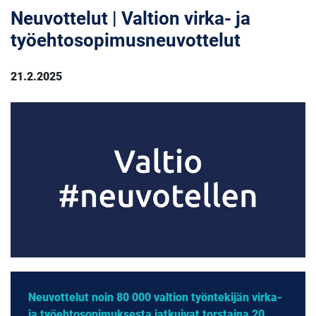
Neuvottelut | Valtion virka- ja
työehtosopimusneuvottelut
21.2.2025
Neuvottelut noin 80 000 valtion työntekijän virka-
ja työehtosopimuksesta jatkuivat torstaina 20.