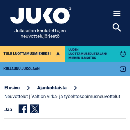
Togg
search
UUDEN
perm_identity
alarm
TULE LUOTTAMUSMIEHEKSI
LUOTTAMUSEDUSTAJAN/-
MIEHEN ILMOITUS
exit_to_app
KIRJAUDU JUKOLAAN
chevron_right
chevron_right
Etusivu
Ajankohtaista
Neuvottelut | Valtion virka- ja työehtosopimusneuvottelut
Jaa