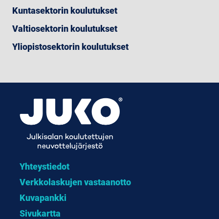
Kuntasektorin koulutukset
Valtiosektorin koulutukset
Yliopistosektorin koulutukset
Yhteystiedot
Verkkolaskujen vastaanotto
Kuvapankki
Sivukartta