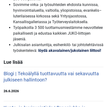
Sovimme virka- ja työsuhteiden ehdoista kunnissa,
hyvinvointialueilla, valtiolla, yliopistoissa, evankelis–
luterilaisessa kirkossa sekä Yritysjaostossa,
Kansallisgalleriassa ja Työterveyslaitoksella.
Työpaikoilla 3 500 luottamusmiestämme neuvottelee
paikallisesti ja edustaa kaikkien JUKO-liittojen
jäseniä.
Julkisalan asiantuntija, esihenkilö- tai johtotehtävissä
työskentelevä:
löydä akavalainen/jukolainen liittosi!
Lue lisää
Blogi | Tekoälyllä tuottavuutta vai sekavuutta
julkiseen hallintoon?
26.6.2026