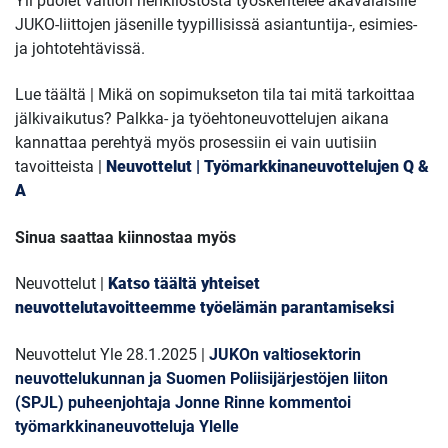
Yli puolet valtion henkilöstöstä työskentelee akavalaisille
JUKO-liittojen jäsenille tyypillisissä asiantuntija-, esimies-
ja johtotehtävissä.
Lue täältä | Mikä on sopimukseton tila tai mitä tarkoittaa
jälkivaikutus? Palkka- ja työehtoneuvottelujen aikana
kannattaa perehtyä myös prosessiin ei vain uutisiin
tavoitteista
|
Neuvottelut | Työmarkkinaneuvottelujen Q &
A
Sinua saattaa kiinnostaa myös
Neuvottelut |
Katso täältä yhteiset
neuvottelutavoitteemme työelämän parantamiseksi
Neuvottelut Yle 28.1.2025 |
JUKOn valtiosektorin
neuvottelukunnan ja Suomen Poliisijärjestöjen liiton
(SPJL) puheenjohtaja Jonne Rinne kommentoi
työmarkkinaneuvotteluja Ylelle