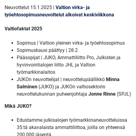
Neuvottelut 15.1.2025
|
Valtion virka- ja
työehtosopimusneuvottelut alkoivat keskiviikkona
Valtiofaktat 2025
Sopimus | Valtion yleinen virka- ja työehtosopimus
Sopimuskausi päättyy | 28.2.
Pääsopijat | JUKO, Ammattiliitto Pro, Julkisten ja
hyvinvointialojen liitto JHL ja Valtion
työmarkkinalaitos
JUKOn neuvottelijat | neuvottelupäällikkö
Minna
Salminen
(JUKO) ja JUKOn valtiosektorin
neuvottelukunnan puheenjohtaja
Jonne Rinne
(SPJL)
Mikä JUKO?
Edustamme julkisalojen työmarkkinaneuvotteluissa
35:tä akavalaista ammattiliittoa, joilla on yhteensä
200 000 jäsentä.