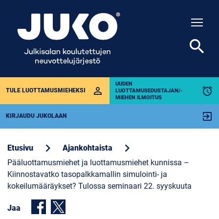
Togg
search
UUDEN
perm_identity
alarm
TULE LUOTTAMUSMIEHEKSI
LUOTTAMUSEDUSTAJAN/-
MIEHEN ILMOITUS
exit_to_app
KIRJAUDU JUKOLAAN
chevron_right
chevron_right
Etusivu
Ajankohtaista
Pääluottamusmiehet ja luottamusmiehet kunnissa –
Kiinnostavatko tasopalkkamallin simulointi- ja
kokeilumääräykset? Tulossa seminaari 22. syyskuuta
Jaa