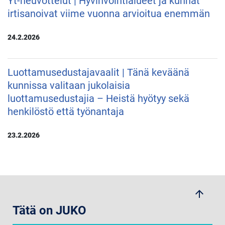
Yt-neuvottelut | Hyvinvointialueet ja kunnat
irtisanoivat viime vuonna arvioitua enemmän
24.2.2026
Luottamusedustajavaalit | Tänä keväänä
kunnissa valitaan jukolaisia
luottamusedustajia – Heistä hyötyy sekä
henkilöstö että työnantaja
23.2.2026
arrow_upwards
Tätä on JUKO