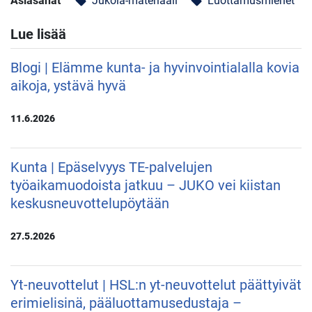
Asiasanat
Jukola-materiaali
Luottamusmiehet
local_offer
local_offer
Lue lisää
Blogi | Elämme kunta- ja hyvinvointialalla kovia
aikoja, ystävä hyvä
11.6.2026
Kunta | Epäselvyys TE-palvelujen
työaikamuodoista jatkuu – JUKO vei kiistan
keskusneuvottelupöytään
27.5.2026
Yt-neuvottelut | HSL:n yt-neuvottelut päättyivät
erimielisinä, pääluottamusedustaja –