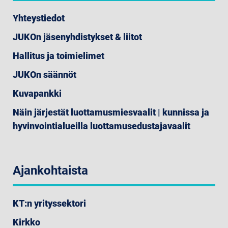
Yhteystiedot
JUKOn jäsenyhdistykset & liitot
Hallitus ja toimielimet
JUKOn säännöt
Kuvapankki
Näin järjestät luottamusmiesvaalit | kunnissa ja
hyvinvointialueilla luottamusedustajavaalit
Ajankohtaista
KT:n yrityssektori
Kirkko