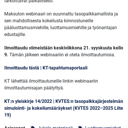
tarkoittavat paikallisesti.
Maksuton webinaari on suunnattu tasopalkkamallista ja
sen mahdollisesta kokeilusta kiinnostuneille
pääluottamusmiehille, luottamusmiehille ja työnantajan
edustajille.
Ilmoittaudu viimeistään keskiviikkona 21. syyskuuta kello
9.
Tämän jälkeen webinaariin ei oteta ilmoittautumisia.
Ilmoittaudu tästä | KT-tapahtumaportaali
KT lähettää ilmoittautuneille linkin webinaariin
ilmoittautumisajan päätyttyä.
KT:n yleiskirje 14/2022 | KVTES:n tasopalkkajärjestelmän
simulointi- ja kokeilumääräykset (KVTES 2022–2025 Liite
19)