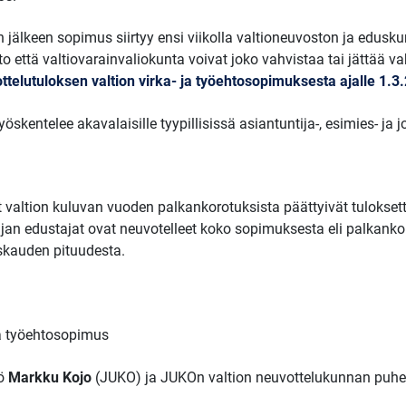
jälkeen sopimus siirtyy ensi viikolla valtioneuvoston ja edusk
to että valtiovarainvaliokunta voivat joko vahvistaa tai jättää
ttelutuloksen valtion virka- ja työehtosopimuksesta ajalle 1
työskentelee akavalaisille tyypillisissä asiantuntija-, esimies- ja 
t valtion kuluvan vuoden palkankorotuksista päättyivät tuloks
ajan edustajat ovat neuvotelleet koko sopimuksesta eli palkanko
kauden pituudesta.
 ja työehtosopimus
kö
Markku Kojo
(JUKO) ja JUKOn valtion neuvottelukunnan puh