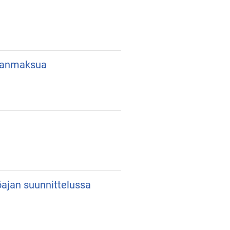
lkanmaksua
yöajan suunnittelussa