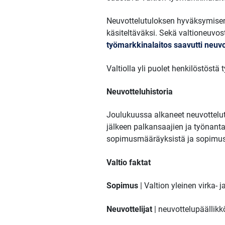
Neuvottelutuloksen hyväksymisen 
käsiteltäväksi. Sekä valtioneuvos
työmarkkinalaitos saavutti neuvo
Valtiolla yli puolet henkilöstöstä 
Neuvotteluhistoria
Joulukuussa alkaneet neuvottelu
jälkeen palkansaajien ja työnant
sopimusmääräyksistä ja sopimus
Valtio faktat
Sopimus
| Valtion yleinen virka-
Neuvottelijat
| neuvottelupäällik