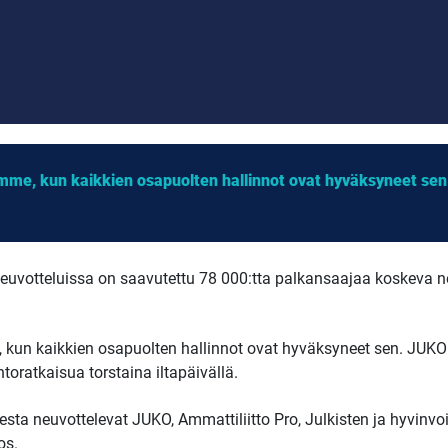
mme, kun kaikkien osapuolten hallinnot ovat hyväksyneet sen
neuvotteluissa on saavutettu 78 000:tta palkansaajaa koskeva ne
 kun kaikkien osapuolten hallinnot ovat hyväksyneet sen. JUKO
toratkaisua torstaina iltapäivällä.
sta neuvottelevat JUKO, Ammattiliitto Pro, Julkisten ja hyvinvoi
os.