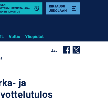
UDEN
KIRJAUDU
alarm
exit_to_app
UOTTAMUSEDUSTAJAN/-
JUKOLAAN
IEHEN ILMOITUS
TL
Valtio
Yliopistot
Jaa
na
rka- ja
vottelutulos