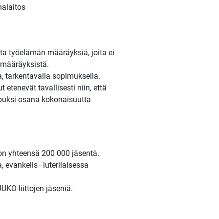
nalaitos
ita työelämän määräyksiä, joita ei
amääräyksistä.
, tarkentavalla sopimuksella.
 etenevät tavallisesti niin, että
lopuksi osana kokonaisuutta
 on yhteensä 200 000 jäsentä.
a, evankelis–luterilaisessa
KO-liittojen jäseniä.