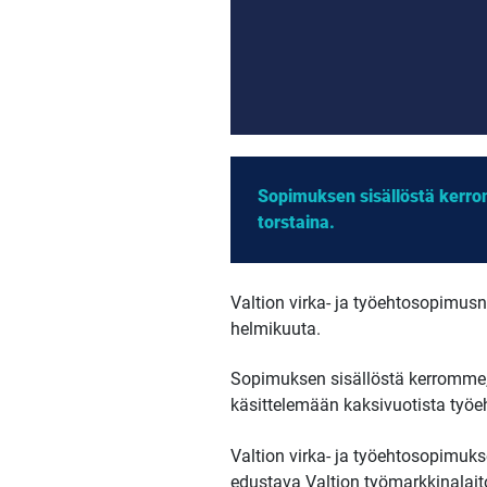
Sopimuksen sisällöstä kerro
torstaina.
Valtion virka- ja työehtosopimus
helmikuuta.
Sopimuksen sisällöstä kerromme,
käsittelemään kaksivuotista työeh
Valtion virka- ja työehtosopimukse
edustava Valtion työmarkkinalait