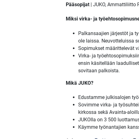
Pääsopijat
| JUKO, Ammattiliitto P
Miksi virka- ja työehtosopimusn
Palkansaajien järjestöt ja t
ole laissa. Neuvotteluissa
Sopimukset määrittelevät vä
Virka- ja työehtosopimuksiin 
ensin käsitellään laadullis
sovitaan palkoista.
Mikä JUKO?
Edustamme julkisalojen työm
Sovimme virka- ja työsuhteid
kirkossa sekä Avainta-aloill
JUKOlla on 3 500 luottamusm
Käymme työnantajien kans