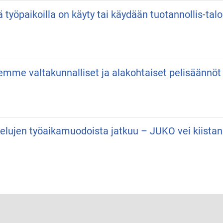
ä työpaikoilla on käyty tai käydään tuotannollis-talo
semme valtakunnalliset ja alakohtaiset pelisäännöt
velujen työaikamuodoista jatkuu – JUKO vei kiist