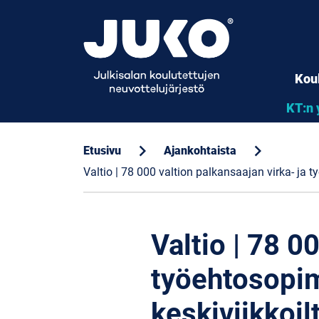
Kou
KT:n 
chevron_right
chevron_right
Etusivu
Ajankohtaista
Valtio | 78 000 valtion palkansaajan virka- ja
Valtio | 78 0
työehtosopim
keskiviikkoil