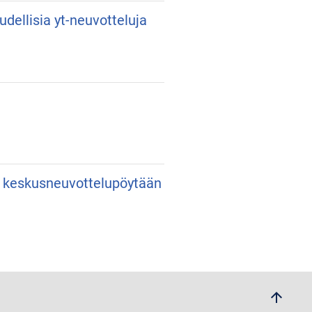
udellisia yt-neuvotteluja
an keskusneuvottelupöytään
arrow_upwards