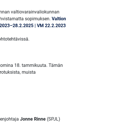
unnan valtiovarainvaliokunnan
 vahvistamatta sopimuksen.
Valtion
.3.2023–28.2.2025 | VM 22.2.2023
johtotehtävissä.
ettomina 18. tammikuuta. Tämän
rotuksista, muista
eenjohtaja
Jonne Rinne
(SPJL)