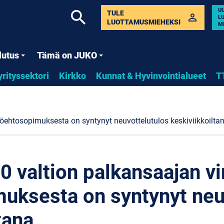
U
search
TULE
perm_identity
L
LUOTTAMUSMIEHEKSI
M
lutus
Tämä on JUKO
yrityssektori
Kirkko
Kunnat & Hyvinvointialueet
T
 työehtosopimuksesta on syntynyt neuvottelutulos keskiviikkoilta
00 valtion palkansaajan vi
uksesta on syntynyt neu
tana