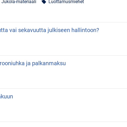
Jukola-materiaali
Luottamusmiehet
local_offer
utta vai sekavuutta julkiseen hallintoon?
 Drooniuhka ja palkanmaksu
äkuun