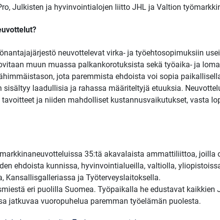
ro, Julkisten ja hyvinvointialojen liitto JHL ja Valtion työmarkki
euvottelut?
yönantajajärjestö neuvottelevat virka- ja työehtosopimuksiin use
 sovitaan muun muassa palkankorotuksista sekä työaika- ja lom
himmäistason, jota paremmista ehdoista voi sopia paikallisella
sisältyy laadullisia ja rahassa määriteltyjä etuuksia. Neuvottelut
et tavoitteet ja niiden mahdolliset kustannusvaikutukset, vasta 
arkkinaneuvotteluissa 35:tä akavalaista ammattiliittoa, joilla
en ehdoista kunnissa, hyvinvointialueilla, valtiolla, yliopistoiss
a, Kansallisgalleriassa ja Työterveyslaitoksella.
iestä eri puolilla Suomea. Työpaikalla he edustavat kaikkien JU
sa jatkuvaa vuoropuhelua paremman työelämän puolesta.