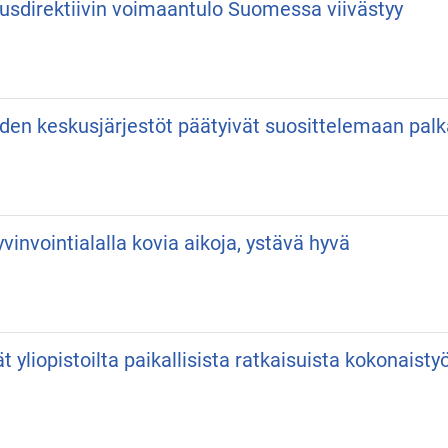
usdirektiivin voimaantulo Suomessa viivästyy
iden keskusjärjestöt päätyivät suosittelemaan pa
vinvointialalla kovia aikoja, ystävä hyvä
vät yliopistoilta paikallisista ratkaisuista kokonaist