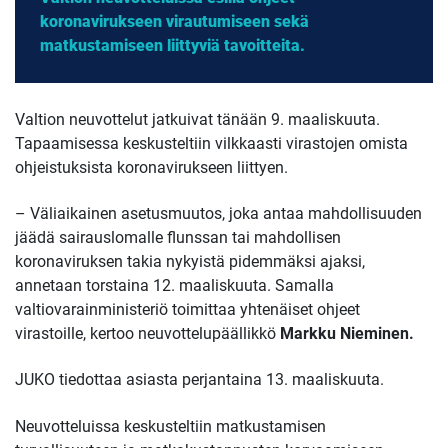
koronavirukseen virautumiseen sekä
matkustamiseen liittyviä tavoitteita.
Valtion neuvottelut jatkuivat tänään 9. maaliskuuta.
Tapaamisessa keskusteltiin vilkkaasti virastojen omista
ohjeistuksista koronavirukseen liittyen.
– Väliaikainen asetusmuutos, joka antaa mahdollisuuden
jäädä sairauslomalle flunssan tai mahdollisen
koronaviruksen takia nykyistä pidemmäksi ajaksi,
annetaan torstaina 12. maaliskuuta. Samalla
valtiovarainministeriö toimittaa yhtenäiset ohjeet
virastoille, kertoo neuvottelupäällikkö
Markku Nieminen.
JUKO tiedottaa asiasta perjantaina 13. maaliskuuta.
Neuvotteluissa keskusteltiin matkustamisen