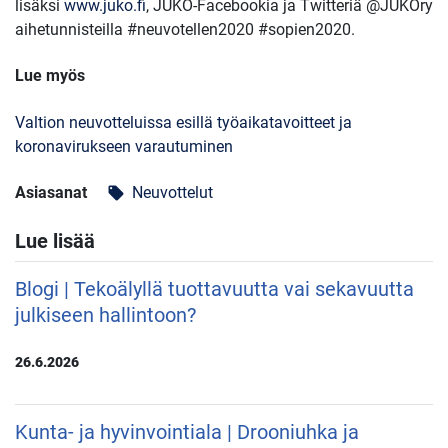
lisäksi
www.juko.fi
, JUKO-Facebookia ja Twitteriä @JUKOry
aihetunnisteilla #neuvotellen2020 #sopien2020.
Lue myös
Valtion neuvotteluissa esillä työaikatavoitteet ja
koronavirukseen varautuminen
Asiasanat
Neuvottelut
local_offer
Lue lisää
Blogi | Tekoälyllä tuottavuutta vai sekavuutta
julkiseen hallintoon?
26.6.2026
Kunta- ja hyvinvointiala | Drooniuhka ja