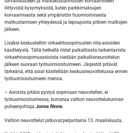
turvallisuuteen ja matkakustannusten korvaamiseen
liittyvistä kysymyksistä, kuten parkkimaksujen
korvaamisesta sekä ympäristön huomioimisesta
matkustamisen yhteydessä ja lepoajoista pitkien matkojen
jälkeen.
Lisäksi keskusteltiin virkaehtosopimusten riita-asioiden
käsittelystä. Tällä hetkellä riidat paikallisista tarkentavista
virkaehtosopimusasioista viedään paikallisneuvottelun
jälkeen suoraan työtuomioistuimeen. Järjestöt pitävät
tärkeänä, että asiat käsitellään keskusneuvottelussa ennen
työtuomioistuimeen menoa.
– Asioista pitäisi pystyä sopimaan neuvotellen, ei
työtuomioistuimessa, korostaa valtion neuvottelukunnan
puheenjohtaja
Jonne Rinne
.
Valtion neuvottelut jatkuvat perjantaina 13. maaliskuuta.