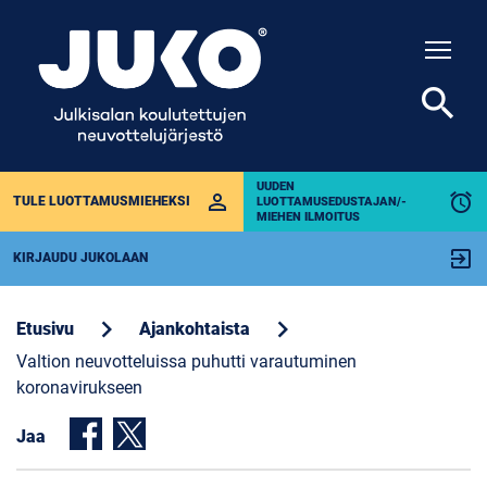
Togg
search
UUDEN
perm_identity
alarm
TULE LUOTTAMUSMIEHEKSI
LUOTTAMUSEDUSTAJAN/-
MIEHEN ILMOITUS
exit_to_app
KIRJAUDU JUKOLAAN
chevron_right
chevron_right
Etusivu
Ajankohtaista
Valtion neuvotteluissa puhutti varautuminen
koronavirukseen
Jaa