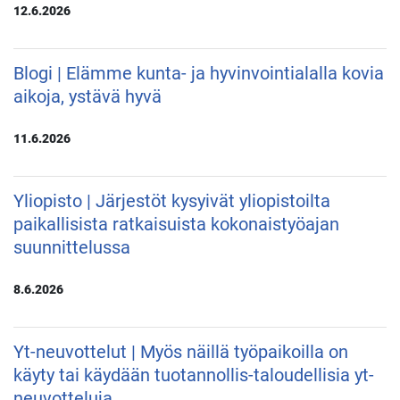
12.6.2026
Blogi | Elämme kunta- ja hyvinvointialalla kovia
aikoja, ystävä hyvä
11.6.2026
Yliopisto | Järjestöt kysyivät yliopistoilta
paikallisista ratkaisuista kokonaistyöajan
suunnittelussa
8.6.2026
Yt-neuvottelut | Myös näillä työpaikoilla on
käyty tai käydään tuotannollis-taloudellisia yt-
neuvotteluja