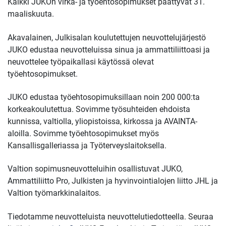
Kaikki JUKOn virka- ja työehtosopimukset päättyvät 31.
maaliskuuta.
Akavalainen, Julkisalan koulutettujen neuvottelujärjestö
JUKO edustaa neuvotteluissa sinua ja ammattiliittoasi ja
neuvottelee työpaikallasi käytössä olevat
työehtosopimukset.
JUKO edustaa työehtosopimuksillaan noin 200 000:ta
korkeakoulutettua. Sovimme työsuhteiden ehdoista
kunnissa, valtiolla, yliopistoissa, kirkossa ja AVAINTA-
aloilla. Sovimme työehtosopimukset myös
Kansallisgalleriassa ja Työterveyslaitoksella.
Valtion sopimusneuvotteluihin osallistuvat JUKO,
Ammattiliitto Pro, Julkisten ja hyvinvointialojen liitto JHL ja
Valtion työmarkkinalaitos.
Tiedotamme neuvotteluista neuvottelutiedotteella. Seuraa