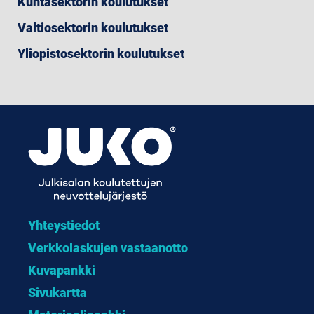
Kuntasektorin koulutukset
Valtiosektorin koulutukset
Yliopistosektorin koulutukset
Yhteystiedot
Verkkolaskujen vastaanotto
Kuvapankki
Sivukartta