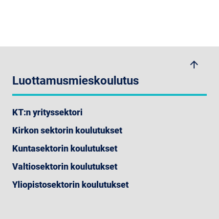
arrow_upwards
Luottamusmieskoulutus
KT:n yrityssektori
Kirkon sektorin koulutukset
Kuntasektorin koulutukset
Valtiosektorin koulutukset
Yliopistosektorin koulutukset