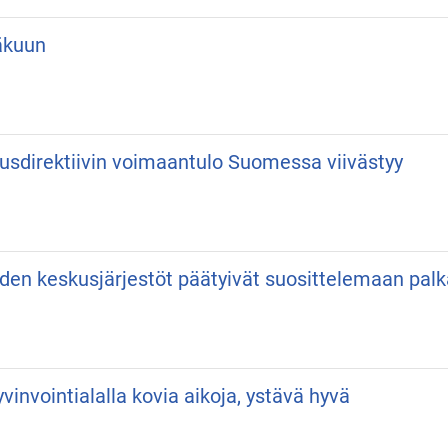
äkuun
usdirektiivin voimaantulo Suomessa viivästyy
iden keskusjärjestöt päätyivät suosittelemaan pa
vinvointialalla kovia aikoja, ystävä hyvä