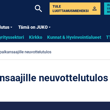
U
search
TULE
perm_identity
L
LUOTTAMUSMIEHEKSI
M
lutus
Tämä on JUKO
yrityssektori
Kirkko
Kunnat & Hyvinvointialueet
T
palkansaajille neuvottelutulos
nsaajille neuvottelutulos