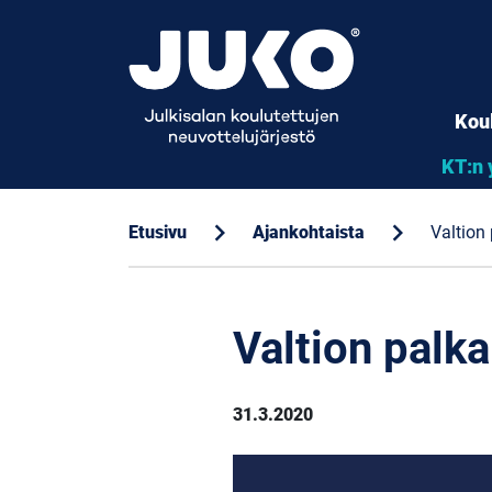
Kou
KT:n 
chevron_right
chevron_right
Etusivu
Ajankohtaista
Valtion 
Valtion palka
31.3.2020