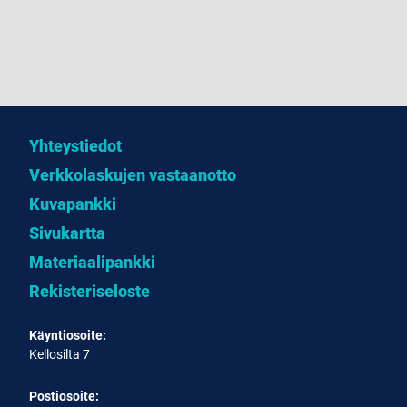
Yhteystiedot
Verkkolaskujen vastaanotto
Kuvapankki
Sivukartta
Materiaalipankki
Rekisteriseloste
Käyntiosoite:
Kellosilta 7
Postiosoite: