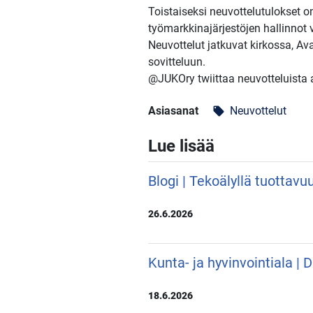
Toistaiseksi neuvottelutulokset on
työmarkkinajärjestöjen hallinnot v
Neuvottelut jatkuvat kirkossa, Ava
sovitteluun.
@JUKOry twiittaa neuvotteluista
Asiasanat
Neuvottelut
local_offer
Lue lisää
Blogi | Tekoälyllä tuottavu
26.6.2026
Kunta- ja hyvinvointiala |
18.6.2026