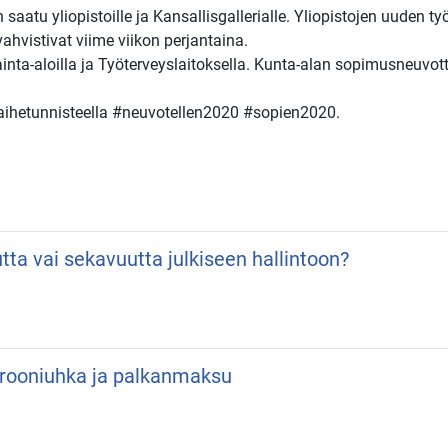
 saatu yliopistoille ja Kansallisgallerialle. Yliopistojen uuden
ahvistivat viime viikon perjantaina.
inta-aloilla ja Työterveyslaitoksella. Kunta-alan sopimusneuvott
 aihetunnisteella #neuvotellen2020 #sopien2020.
utta vai sekavuutta julkiseen hallintoon?
 Drooniuhka ja palkanmaksu