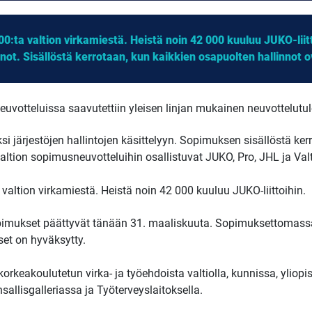
0:ta valtion virkamiestä. Heistä noin 42 000 kuuluu JUKO-liit
innot. Sisällöstä kerrotaan, kun kaikkien osapuolten hallinnot
uvotteluissa saavutettiin yleisen linjan mukainen neuvottelutulos
 järjestöjen hallintojen käsittelyyn. Sopimuksen sisällöstä ker
altion sopimusneuvotteluihin osallistuvat JUKO, Pro, JHL ja Val
valtion virkamiestä. Heistä noin 42 000 kuuluu JUKO-liittoihin.
opimukset päättyvät tänään 31. maaliskuuta. Sopimuksettomass
et on hyväksytty.
keakoulutetun virka- ja työehdoista valtiolla, kunnissa, yliopist
llisgalleriassa ja Työterveyslaitoksella.