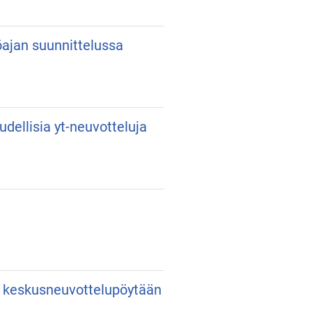
yöajan suunnittelussa
udellisia yt-neuvotteluja
an keskusneuvottelupöytään