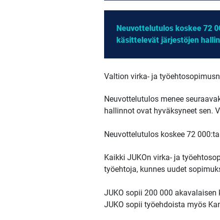
Neuvottelutulos koskee 72 00
käsittelevät järjestöjen hall
Valtion virka- ja työehtosopimusne
Neuvottelutulos menee seuraavaksi
hallinnot ovat hyväksyneet sen. V
Neuvottelutulos koskee 72 000:ta 
Kaikki JUKOn virka- ja työehtos
työehtoja, kunnes uudet sopimuks
JUKO sopii 200 000 akavalaisen kor
JUKO sopii työehdoista myös Kansa