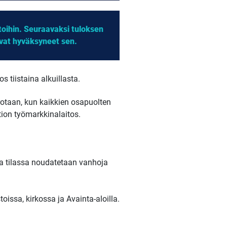
toihin. Seuraavaksi tuloksen
 ovat hyväksyneet sen.
 tiistaina alkuillasta.
rotaan, kun kaikkien osapuolten
tion työmarkkinalaitos.
a tilassa noudatetaan vanhoja
oissa, kirkossa ja Avainta-aloilla.