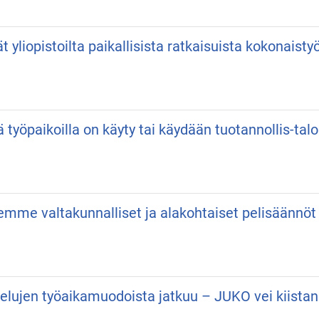
vät yliopistoilta paikallisista ratkaisuista kokonaist
ä työpaikoilla on käyty tai käydään tuotannollis-talo
semme valtakunnalliset ja alakohtaiset pelisäännöt
velujen työaikamuodoista jatkuu – JUKO vei kiist