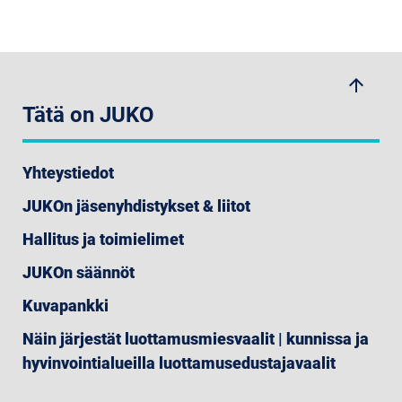
arrow_upwards
Tätä on JUKO
Yhteystiedot
JUKOn jäsenyhdistykset & liitot
Hallitus ja toimielimet
JUKOn säännöt
Kuvapankki
Näin järjestät luottamusmiesvaalit | kunnissa ja
hyvinvointialueilla luottamusedustajavaalit