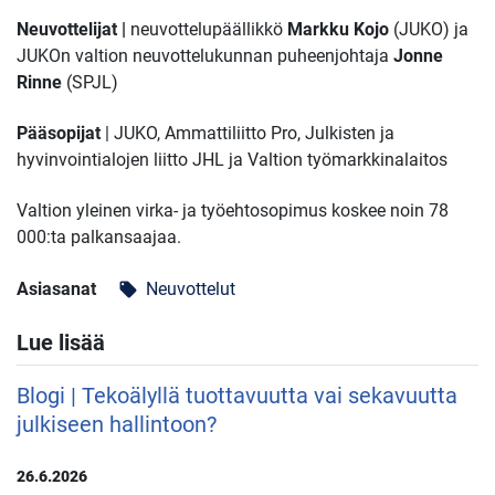
Neuvottelijat |
neuvottelupäällikkö
Markku Kojo
(JUKO) ja
JUKOn valtion neuvottelukunnan puheenjohtaja
Jonne
Rinne
(SPJL)
Pääsopijat
| JUKO, Ammattiliitto Pro, Julkisten ja
hyvinvointialojen liitto JHL ja Valtion työmarkkinalaitos
Valtion yleinen virka- ja työehtosopimus koskee noin 78
000:ta palkansaajaa.
Asiasanat
Neuvottelut
local_offer
Lue lisää
Blogi | Tekoälyllä tuottavuutta vai sekavuutta
julkiseen hallintoon?
26.6.2026