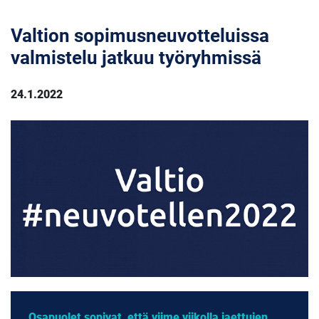
Valtion sopimusneuvotteluissa
valmistelu jatkuu työryhmissä
24.1.2022
Osapuolet sopivat, että viime viikolla jaettujen