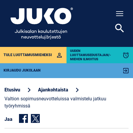
Togg
search
UUDEN
perm_identity
alarm
TULE LUOTTAMUSMIEHEKSI
LUOTTAMUSEDUSTAJAN/-
MIEHEN ILMOITUS
exit_to_app
KIRJAUDU JUKOLAAN
chevron_right
chevron_right
Etusivu
Ajankohtaista
Valtion sopimusneuvotteluissa valmistelu jatkuu
työryhmissä
Jaa