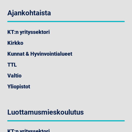
Ajankohtaista
KT:n yrityssektori
Kirkko
Kunnat & Hyvinvointialueet
TTL
Valtio
Yliopistot
Luottamusmieskoulutus
KT:n yrityssektori