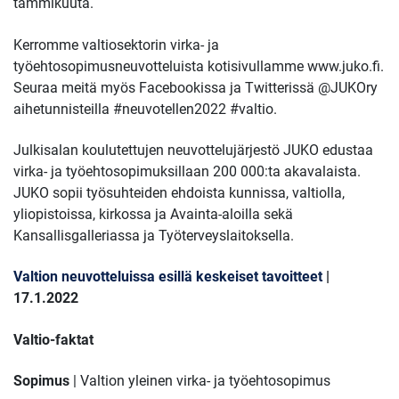
tammikuuta.
Kerromme valtiosektorin virka- ja
työehtosopimusneuvotteluista kotisivullamme www.juko.fi.
Seuraa meitä myös Facebookissa ja Twitterissä @JUKOry
aihetunnisteilla #neuvotellen2022 #valtio.
Julkisalan koulutettujen neuvottelujärjestö JUKO edustaa
virka- ja työehtosopimuksillaan 200 000:ta akavalaista.
JUKO sopii työsuhteiden ehdoista kunnissa, valtiolla,
yliopistoissa, kirkossa ja Avainta-aloilla sekä
Kansallisgalleriassa ja Työterveyslaitoksella.
Valtion neuvotteluissa esillä keskeiset tavoitteet
|
17.1.2022
Valtio-faktat
Sopimus
| Valtion yleinen virka- ja työehtosopimus