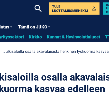
U
search
TULE
perm_identity
L
LUOTTAMUSMIEHEKSI
M
lutus
Tämä on JUKO
yrityssektori
Kirkko
Kunnat & Hyvinvointialueet
T
 | Julkisaloilla osalla akavalaisista henkinen työkuorma kasvaa
kisaloilla osalla akavalai
kuorma kasvaa edelleen