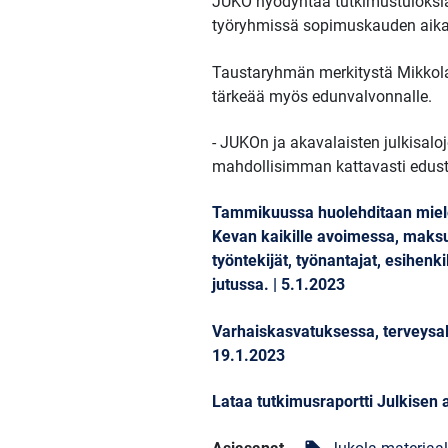
JUKO hyödyntää tutkimustuloksia
työryhmissä sopimuskauden aik
Taustaryhmän merkitystä Mikkola 
tärkeää myös edunvalvonnalle.
- JUKOn ja akavalaisten julkisal
mahdollisimman kattavasti edustet
Tammikuussa huolehditaan mielen
Kevan kaikille avoimessa, maksu
työntekijät, työnantajat, esihenk
jutussa. | 5.1.2023
Varhaiskasvatuksessa, terveysala
19.1.2023
Lataa tutkimusraportti Julkisen 