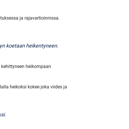
uksessa ja rajavartioinnissa.
yvyn koetaan heikentyneen.
än kehittyneen heikompaan
lla heikoksi kokee joka viides ja
si.