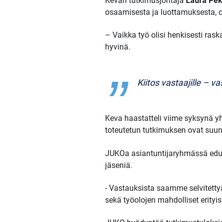
Kevan tutkimusjohtaja
Laura Pe
osaamisesta ja luottamuksesta, 
– Vaikka työ olisi henkisesti ra
hyvinä.
Kiitos vastaajille – v
Keva haastatteli viime syksynä yh
toteutetun tutkimuksen ovat suunn
JUKOa asiantuntijaryhmässä edu
jäseniä.
- Vastauksista saamme selvitetty
sekä työolojen mahdolliset erityisp