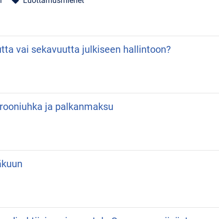
i
Luottamusmiehet
local_offer
utta vai sekavuutta julkiseen hallintoon?
 Drooniuhka ja palkanmaksu
äkuun