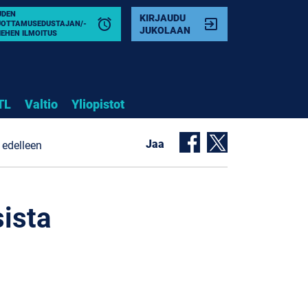
UDEN
KIRJAUDU
alarm
exit_to_app
UOTTAMUSEDUSTAJAN/-
JUKOLAAN
IEHEN ILMOITUS
TL
Valtio
Yliopistot
Jaa
 edelleen
sista