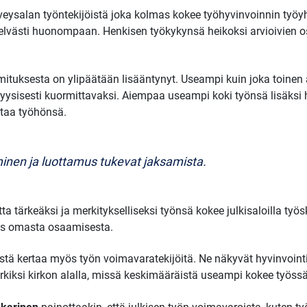
terveysalan työntekijöistä joka kolmas kokee työhyvinvoinnin työ
selvästi huonompaan. Henkisen työkykynsä heikoksi arvioivien os
tuksesta on ylipäätään lisääntynyt. Useampi kuin joka toinen ar
n fyysisesti kuormittavaksi. Aiempaa useampi koki työnsä lisäksi 
uttaa työhönsä.
inen ja luottamus tukevat jaksamista.
 tärkeäksi ja merkitykselliseksi työnsä kokee julkisaloilla työs
s omasta osaamisesta.
tä kertaa myös työn voimavaratekijöitä. Ne näkyvät hyvinvointia
iksi kirkon alalla, missä keskimääräistä useampi kokee työssää