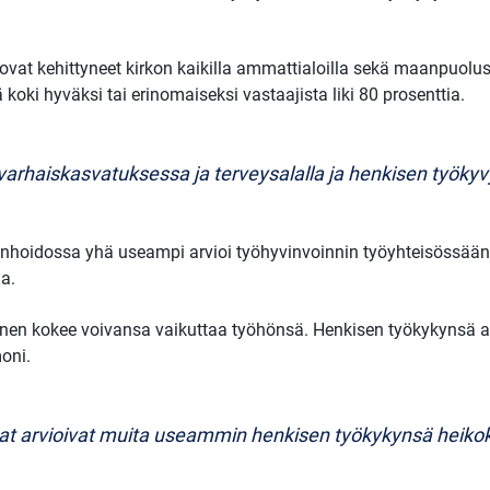
at kehittyneet kirkon kaikilla ammattialoilla sekä maanpuolust
 koki hyväksi tai erinomaiseksi vastaajista liki 80 prosenttia.
, varhaiskasvatuksessa ja terveysalalla ja henkisen työk
keinhoidossa yhä useampi arvioi työhyvinvoinnin työyhteisössä
a.
inen kokee voivansa vaikuttaa työhönsä. Henkisen työkykynsä ala
oni.
aat arvioivat muita useammin henkisen työkykynsä heikok