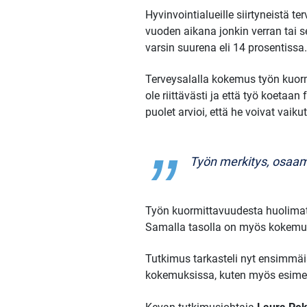
Hyvinvointialueille siirtyneistä 
vuoden aikana jonkin verran tai 
varsin suurena eli 14 prosentissa.
Terveysalalla kokemus työn kuormi
ole riittävästi ja että työ koetaa
puolet arvioi, että he voivat vaik
Työn merkitys, osaam
Työn kuormittavuudesta huolimatta
Samalla tasolla on myös kokemu
Tutkimus tarkasteli nyt ensimmäis
kokemuksissa, kuten myös esimerk