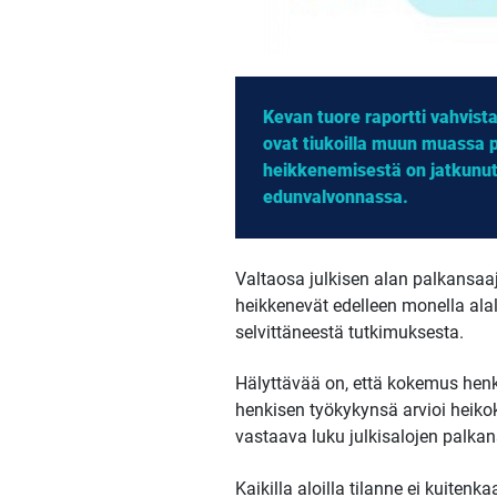
Kevan tuore raportti vahvist
ovat tiukoilla muun muassa p
heikkenemisestä on jatkunut 
edunvalvonnassa.
Valtaosa julkisen alan palkansaa
heikkenevät edelleen monella alal
selvittäneestä tutkimuksesta.
Hälyttävää on, että kokemus henk
henkisen työkykynsä arvioi heikoks
vastaava luku julkisalojen palkans
Kaikilla aloilla tilanne ei kuiten