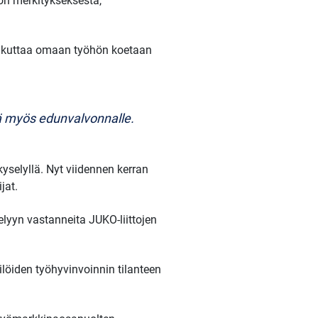
yön merkitykseksestä,
vaikuttaa omaan työhön koetaan
eää myös edunvalvonnalle.
yselyllä. Nyt viidennen kerran
jat.
selyyn vastanneita JUKO-liittojen
löiden työhyvinvoinnin tilanteen