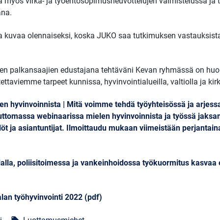
 myös virka- ja työehtosopimusneuvottelujen valmistelussa ja
ana.
kuvaa olennaiseksi, koska JUKO saa tutkimuksen vastauksista ti
ojen palkansaajien edustajana tehtäväni Kevan ryhmässä on huol
taviemme tarpeet kunnissa, hyvinvointialueilla, valtiolla ja kir
 hyvinvoinnista | Mitä voimme tehdä työyhteisössä ja arjessa
ttomassa webinaarissa mielen hyvinvoinnista ja työssä jaksa
ilöt ja asiantuntijat. Ilmoittaudu mukaan viimeistään perjantai
lla, poliisitoimessa ja vankeinhoidossa työkuormitus kasvaa 
alan työhyvinvointi 2022 (pdf)