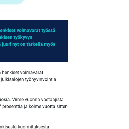
Henkiset voimavarat työssä
nkisen työkyvyn
 juuri nyt on tärkeää myös
a henkiset voimavarat
julkisalojen työhyvinvointia
uosia. Viime vuonna vastaajista
7 prosenttia ja kolme vuotta sitten
henkisestä kuormituksesta