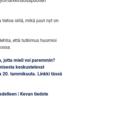
 työmarkkinaosapuolten
etoa siitä, mikä juuri nyt on
ehtia, että tutkimus huomioi
kossa.
, jotta mieli voi paremmin?
misesta keskustelevat
na 20. tammikuuta. Linkki tässä
edelleen | Kevan tiedote