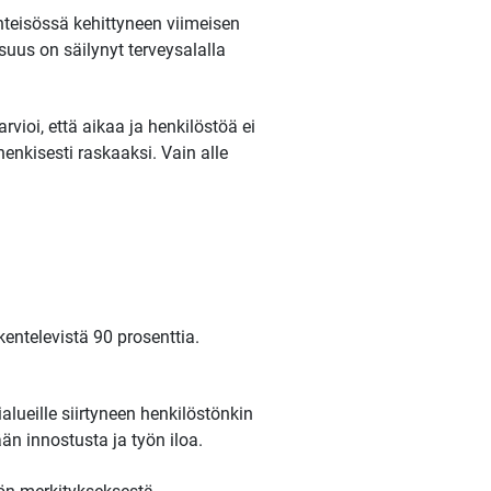
yhteisössä kehittyneen viimeisen
uus on säilynyt terveysalalla
vioi, että aikaa ja henkilöstöä ei
henkisesti raskaaksi. Vain alle
kentelevistä 90 prosenttia.
lueille siirtyneen henkilöstönkin
n innostusta ja työn iloa.