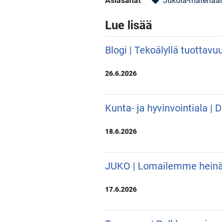
Asiasanat
Jukola-materiaal
local_offer
Lue lisää
Blogi | Tekoälyllä tuottavu
26.6.2026
Kunta- ja hyvinvointiala |
18.6.2026
JUKO | Lomailemme hein
17.6.2026