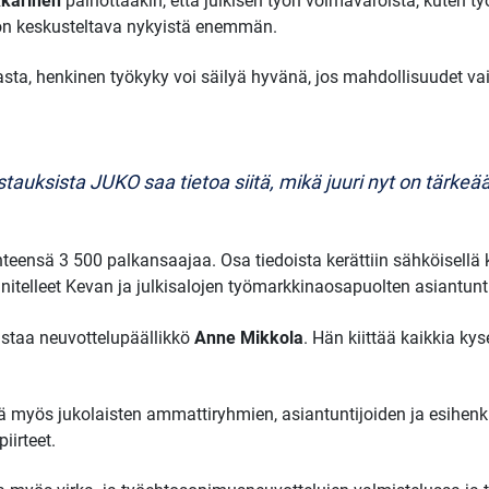
kkarinen
painottaakin, että julkisen työn voimavaroista, kuten t
on keskusteltava nykyistä enemmän.
skasta, henkinen työkyky voi säilyä hyvänä, jos mahdollisuudet 
astauksista JUKO saa tietoa siitä, mikä juuri nyt on tärk
teensä 3 500 palkansaajaa. Osa tiedoista kerättiin sähköisellä k
itelleet Kevan ja julkisalojen työmarkkinaosapuolten asiantunti
staa neuvottelupäällikkö
Anne Mikkola
. Hän kiittää kaikkia ky
ä myös jukolaisten ammattiryhmien, asiantuntijoiden ja esihenki
iirteet.