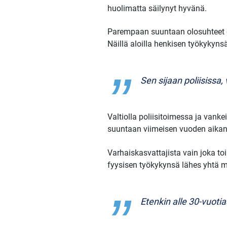
huolimatta säilynyt hyvänä.
Parempaan suuntaan olosuhteet ov
Näillä aloilla henkisen työkykynsä
Sen sijaan poliisissa
Valtiolla poliisitoimessa ja van
suuntaan viimeisen vuoden aikan
Varhaiskasvattajista vain joka to
fyysisen työkykynsä lähes yhtä m
Etenkin alle 30-vuoti