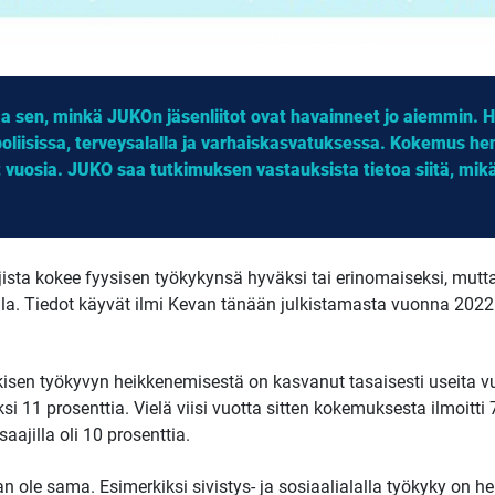
aa sen, minkä JUKOn jäsenliitot ovat havainneet jo aiemmin. 
oliisissa, terveysalalla ja varhaiskasvatuksessa. Kokemus he
vuosia. JUKO saa tutkimuksen vastauksista tietoa siitä, mikä
jista kokee fyysisen työkykynsä hyväksi tai erinomaiseksi, mutt
la. Tiedot käyvät ilmi Kevan tänään julkistamasta vuonna 2022 
isen työkyvyn heikkenemisestä on kasvanut tasaisesti useita v
i 11 prosenttia. Vielä viisi vuotta sitten kokemuksesta ilmoitti 
aajilla oli 10 prosenttia.
kaan ole sama. Esimerkiksi sivistys- ja sosiaalialalla työkyky on 