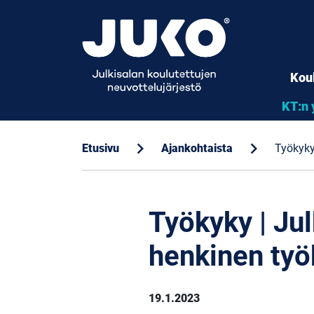
Kou
KT:n 
chevron_right
chevron_right
Etusivu
Ajankohtaista
Työkyky
Työkyky | Jul
henkinen työ
19.1.2023