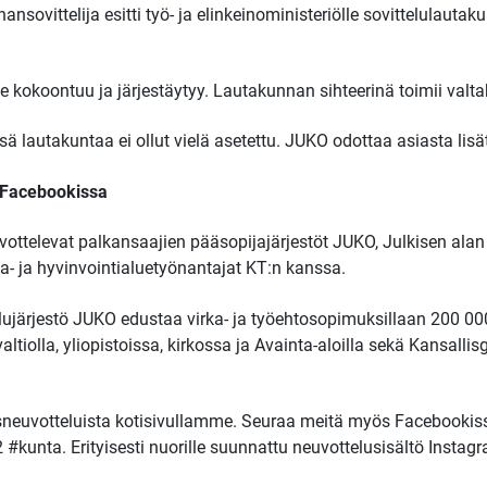
nsovittelija esitti työ- ja elinkeinoministeriölle sovittelulauta
se kokoontuu ja järjestäytyy. Lautakunnan sihteerinä toimii valta
lautakuntaa ei ollut vielä asetettu. JUKO odottaa asiasta lisät
a Facebookissa
ottelevat palkansaajien pääsopijajärjestöt JUKO, Julkisen alan 
a- ja hyvinvointialuetyönantajat KT:n kanssa.
elujärjestö JUKO edustaa virka- ja työehtosopimuksillaan 200 00
ltiolla, yliopistoissa, kirkossa ja Avainta-aloilla sekä Kansallisg
euvotteluista kotisivullamme. Seuraa meitä myös Facebookis
 #kunta. Erityisesti nuorille suunnattu neuvottelusisältö Instag