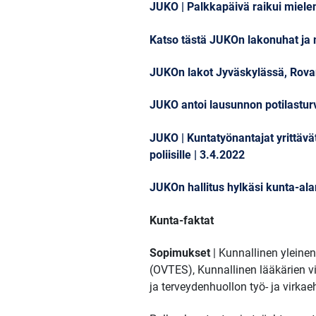
JUKO | Palkkapäivä raikui mielen
Katso tästä JUKOn lakonuhat ja 
JUKOn lakot Jyväskylässä, Rovan
JUKO antoi lausunnon potilasturva
JUKO | Kuntatyönantajat yrittäv
poliisille | 3.4.2022
JUKOn hallitus hylkäsi kunta-ala
Kunta-faktat
Sopimukset
| Kunnallinen yleine
(OVTES), Kunnallinen lääkärien vi
ja terveydenhuollon työ- ja vir