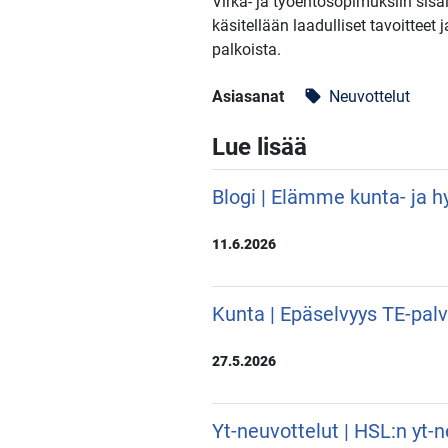
Virka- ja työehtosopimuksiin sisäl
käsitellään laadulliset tavoittee
palkoista.
Asiasanat
Neuvottelut
local_offer
Lue lisää
Blogi | Elämme kunta- ja hy
11.6.2026
Kunta | Epäselvyys TE-pal
27.5.2026
Yt-neuvottelut | HSL:n yt-