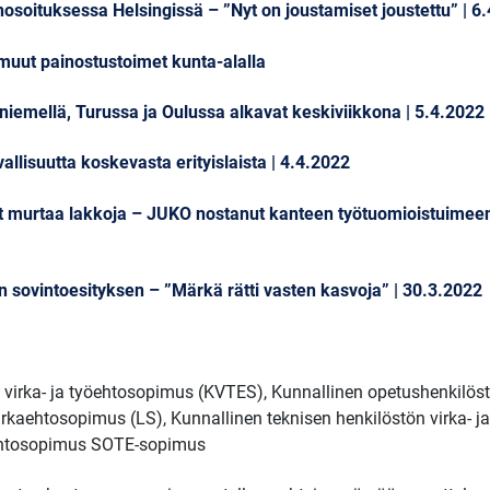
osoituksessa Helsingissä – ”Nyt on joustamiset joustettu” | 6
muut painostustoimet kunta-alalla
iemellä, Turussa ja Oulussa alkavat keskiviikkona | 5.4.2022
llisuutta koskevasta erityislaista | 4.4.2022
ät murtaa lakkoja – JUKO nostanut kanteen työtuomioistuimeen
n sovintoesityksen – ”Märkä rätti vasten kasvoja” | 30.3.2022
n virka- ja työehtosopimus (KVTES), Kunnallinen opetushenkilös
rkaehtosopimus (LS), Kunnallinen teknisen henkilöstön virka- j
kaehtosopimus SOTE-sopimus