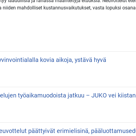
tyy laadullisia ja rahassa määriteltyjä etuuksia. Neuvottelut etene
t ja niiden mahdolliset kustannusvaikutukset, vasta lopuksi osan
vinvointialalla kovia aikoja, ystävä hyvä
velujen työaikamuodoista jatkuu – JUKO vei kiist
neuvottelut päättyivät erimielisinä, pääluottamuse