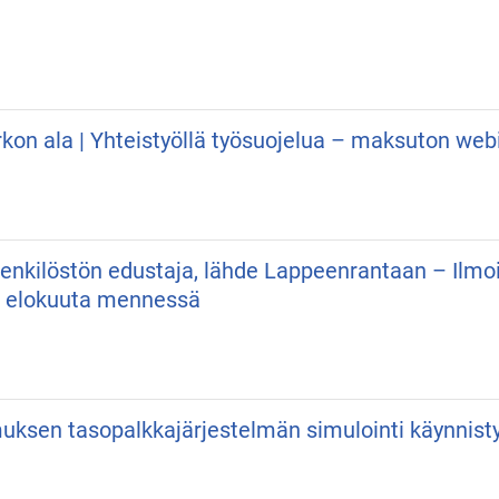
irkon ala | Yhteistyöllä työsuojelua – maksuton web
 Henkilöstön edustaja, lähde Lappeenrantaan – Ilmo
. elokuuta mennessä
uksen tasopalkkajärjestelmän simulointi käynnist