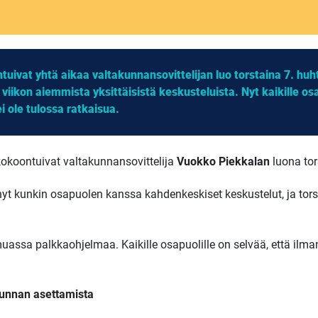
uivat yhtä aikaa valtakunnansovittelijan luo torstaina 7. hu
t viikon aiemmista yksittäisistä keskusteluista. Nyt kaikille os
i ole tulossa ratkaisua.
okoontuivat valtakunnansovittelija
Vuokko Piekkalan
luona tor
nyt kunkin osapuolen kanssa kahdenkeskiset keskustelut, ja torsta
assa palkkaohjelmaa. Kaikille osapuolille on selvää, että ilma
akunnan asettamista