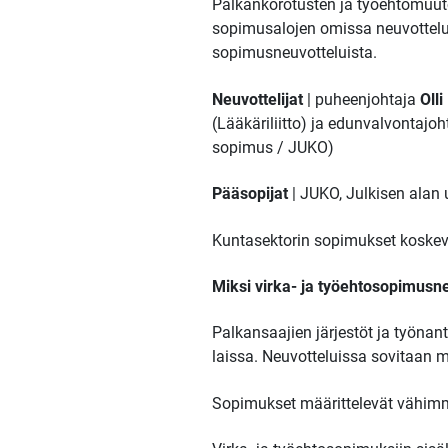
Palkankorotusten ja työehtomuut
sopimusalojen omissa neuvottelu
sopimusneuvotteluista.
Neuvottelijat
| puheenjohtaja
Oll
(Lääkäriliitto) ja edunvalvontajo
sopimus / JUKO)
Pääsopijat
| JUKO, Julkisen alan 
Kuntasektorin sopimukset koskev
Miksi virka- ja työehtosopimusn
Palkansaajien järjestöt ja työnan
laissa. Neuvotteluissa sovitaan
Sopimukset määrittelevät vähimmä