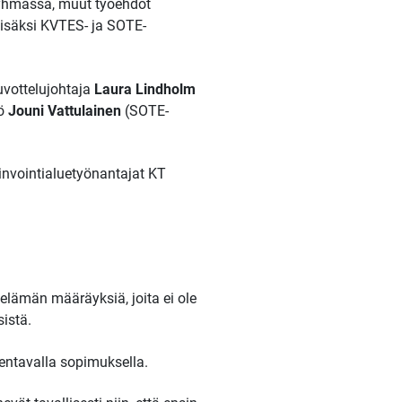
ryhmässä, muut työehdot
isäksi KVTES- ja SOTE-
vottelujohtaja
Laura Lindholm
kö
Jouni Vattulainen
(SOTE-
vinvointialuetyönantajat KT
öelämän määräyksiä, joita ei ole
istä.
entavalla sopimuksella.