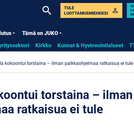
U
search
TULE
perm_identity
L
LUOTTAMUSMIEHEKSI
M
lutus
Tämä on JUKO
yrityssektori
Kirkko
Kunnat & Hyvinvointialueet
T
la kokoontui torstaina – ilman palkkaohjelmaa ratkaisua ei tule
koontui torstaina – ilman
aa ratkaisua ei tule