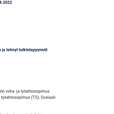
.4.2022
 ja tehnyt tutkintapyynnöt
tön virka- ja työehtosopimus
a työehtosopimus (TS), Sosiaali-