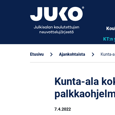
Kou
KT:n 
chevron_right
chevron_right
Etusivu
Ajankohtaista
Kunta-a
Kunta-ala ko
palkkaohjelm
7.4.2022