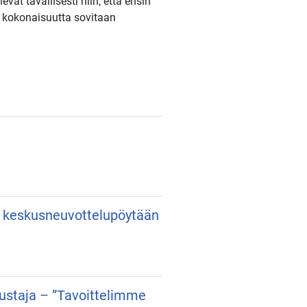
vät tavallisesti niin, että ensin
a kokonaisuutta sovitaan
an keskusneuvottelupöytään
dustaja – ”Tavoittelimme