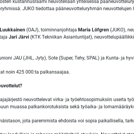
osten kustannusraami neuvotellaan yhteisessä pääneuvottelu
ryhmissä. JUKO tiedottaa pääneuvotteluryhmän neuvottelujen l
i Luukkainen
(OAJ), toiminnanjohtaja
Maria Löfgren
(JUKO), neu
htaja
Jari Järvi
(KTK Tekniikan Asiantuntijat), neuvottelupäällik
unioni JAU (JHL, Jyty), Sote (Super, Tehy, SPAL) ja Kunta- ja hy
at noin 425 000:ta palkansaajaa.
euvottelut?
tajajärjestö neuvottelevat virka- ja työehtosopimuksiin useita ty
 muun muassa palkankorotuksista sekä työaika- ja lomamääräyks
istason, jota paremmista ehdoista voi sopia paikallisella, tark