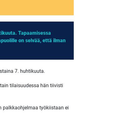
htikuuta. Tapaamisessa
apuolille on selvää, että ilman
staina 7. huhtikuuta.
in tilaisuudessa hän tiivisti
n palkkaohjelmaa työkiistaan ei