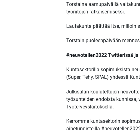
Torstaina aamupäivällä valtakunna
työriitojen ratkaisemiseksi.
Lautakunta päättää itse, milloin 
Torstain puoleenpäivään mennessä 
#neuvotellen2022 Twitterissä j
Kuntasektorilla sopimuksista neuv
(Super, Tehy, SPAL) yhdessä Kunt
Julkisalan koulutettujen neuvott
työsuhteiden ehdoista kunnissa, va
Työterveyslaitoksella.
Kerromme kuntasektorin sopimusn
aihetunnisteilla #neuvotellen2022