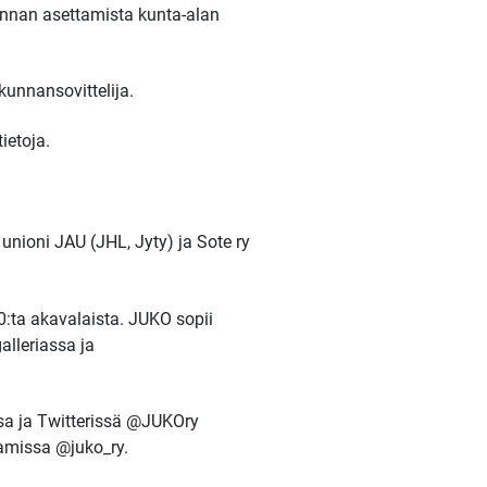
kunnan asettamista kunta-alan
kunnansovittelija.
ietoja.
unioni JAU (JHL, Jyty) ja Sote ry
0:ta akavalaista. JUKO sopii
alleriassa ja
sa ja Twitterissä @JUKOry
ramissa @juko_ry.