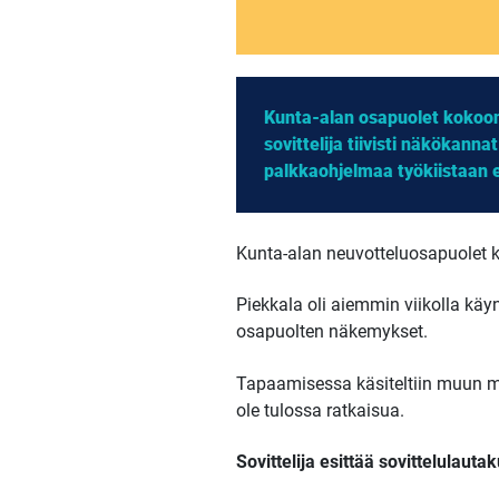
Kunta-alan osapuolet kokoont
sovittelija tiivisti näkökanna
palkkaohjelmaa työkiistaan e
Kunta-alan neuvotteluosapuolet k
Piekkala oli aiemmin viikolla käy
osapuolten näkemykset.
Tapaamisessa käsiteltiin muun mu
ole tulossa ratkaisua.
Sovittelija esittää sovittelulaut