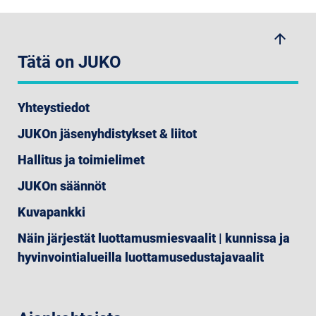
arrow_upwards
Tätä on JUKO
Yhteystiedot
JUKOn jäsenyhdistykset & liitot
Hallitus ja toimielimet
JUKOn säännöt
Kuvapankki
Näin järjestät luottamusmiesvaalit | kunnissa ja
hyvinvointialueilla luottamusedustajavaalit