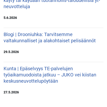
käyty tai käydään tuotannollis-taloudellisia yt-
neuvotteluja
5.6.2026
Blogi | Drooniuhka: Tarvitsemme
valtakunnalliset ja alakohtaiset pelisäännöt
29.5.2026
Kunta | Epäselvyys TE-palvelujen
työaikamuodoista jatkuu – JUKO vei kiistan
keskusneuvottelupöytään
27.5.2026