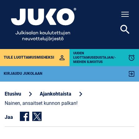
Togg
search
UUDEN
perm_identity
alarm
TULE LUOTTAMUSMIEHEKSI
LUOTTAMUSEDUSTAJAN/-
MIEHEN ILMOITUS
exit_to_app
KIRJAUDU JUKOLAAN
chevron_right
chevron_right
Etusivu
Ajankohtaista
Nainen, ansaitset kunnon palkan!
Jaa