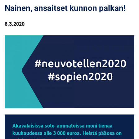
Nainen, ansaitset kunnon palkan!
8.3.2020
Akavalaisissa sote-ammateissa moni tienaa
kuukaudessa alle 3 000 euroa. Heistä pääosa on