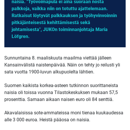
naisia. "Työvoimapula ei aina suoraan nosta
palkkoja, vaikka niin on totuttu ajattelemaan.
Ratkaisut löytyvät palkkauksen ja työhyvinvoinnin
pitkäjänteisestä kehittämisestä sekä
johtamisesta", JUKOn toiminnanjohtaja Maria
Löfgren.
Sunnuntaina 8. maaliskuuta maailma viettää jälleen
Kansainvälistä naistenpäivää. Näin on tehty jo reilusti yli
sata vuotta 1900-luvun alkupuolelta lähtien.
Suomen kaikista korkea-asteen tutkinnon suorittaneista
naisia oli toissa vuonna Tilastokeskuksen mukaan 57,5
prosenttia. Samaan aikaan naisen euro oli 84 senttiä.
Akavalaisissa sote-ammateissa moni tienaa kuukaudessa
alle 3 000 euroa. Heistä pääosa on naisia.