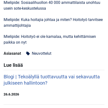
Mielipide: Sosiaalihuollon 40 000 ammattilaista unohtuu
usein sote-keskustelussa
Mielipide: Kuka hoitajia johtaa ja miten? Hoitotyö tarvitsee
ammattijohtajia
Mielipide: Hoitotyö ei ole kamalaa, mutta kehittämisen
paikka on nyt
Asiasanat
Neuvottelut
local_offer
Lue lisää
Blogi | Tekoälyllä tuottavuutta vai sekavuutta
julkiseen hallintoon?
26.6.2026