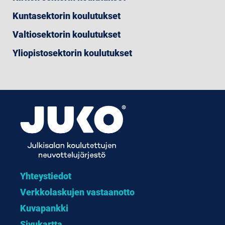
Kuntasektorin koulutukset
Valtiosektorin koulutukset
Yliopistosektorin koulutukset
Yhteystiedot
Verkkolaskujen vastaanotto
Kuvapankki
Sivukartta