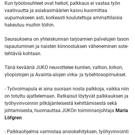
Kun työolosuhteet ovat heikot, palkkaus ei vastaa työn
vaativuutta ja asiakasmäärien kasvu kuormittaa
uupumukseen asti, korkeasti koulutettuja ammattilaisia
hakeutuu muihin töihin.
Seurauksena on yhteiskunnan tarjoamien palvelujen tason
rapautuminen ja naisten kiinnostuksen väheneminen sote-
tehtäviä kohtaan.
Tänä keväänä JUKO neuvottelee kuntien, valtion, kirkon,
yliopistojen ja Avainta-alojen virka- ja työehtosopimukset.
- Työvoimapula ei aina suoraan nosta palkkoja, vaikka niin
on totuttu ajattelemaan. Ratkaisut löytyvät palkkauksen ja
työhyvinvoinnin pitkäjänteisestä kehittämisestä sekä
johtamisesta, huomauttaa JUKOn toiminnanjohtaja
Maria
Löfgren
.
- Palkkaohjelma varmistaa ansiokehityksen, työhyvinvointi