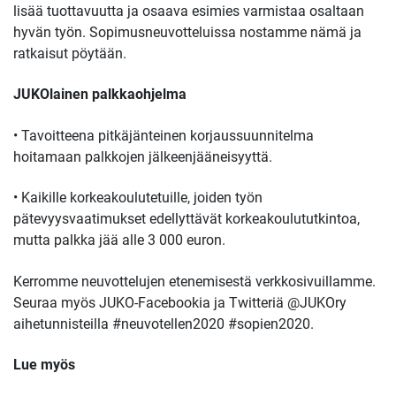
lisää tuottavuutta ja osaava esimies varmistaa osaltaan
hyvän työn. Sopimusneuvotteluissa nostamme nämä ja
ratkaisut pöytään.
JUKOlainen palkkaohjelma
• Tavoitteena pitkäjänteinen korjaussuunnitelma
hoitamaan palkkojen jälkeenjääneisyyttä.
• Kaikille korkeakoulutetuille, joiden työn
pätevyysvaatimukset edellyttävät korkeakoulututkintoa,
mutta palkka jää alle 3 000 euron.
Kerromme neuvottelujen etenemisestä verkkosivuillamme.
Seuraa myös JUKO-Facebookia ja Twitteriä @JUKOry
aihetunnisteilla #neuvotellen2020 #sopien2020.
Lue myös